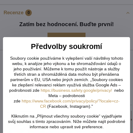
Recenze
0
Zatím bez hodnocení. Buďte první!
Přidat recenzi
Předvolby soukromí
Soubory cookie používáme k vylepšení vaší návštěvy tohoto
Facebook
Twitter
Bluesky
Pinterest
Reddit
LinkedIn
WhatsApp
E-
webu, k analýze jeho výkonu a ke shromažďování údajů o
mail
jeho používání. Můžeme k tomu použít nástroje a služby
třetích stran a shromážděná data mohou být přenášena
Předchozí produkt
Následující produkt
partnerům v EU, USA nebo jiných zemích. „Soubory cookies
ke zlepšení relevanci reklam využívá služba Google Ads –
podrobnosti zde
https://business.safety.google/privacy/
nebo
Alternativní produkty
Meta – podrobnosti
zde
https://www.facebook.com/privacy/policy/?locale=cz-
CR
(Facebook, Instagram)."
Kliknutím na „Přijmout všechny soubory cookie“ vyjadřujete
svůj souhlas s tímto zpracováním. Níže můžete najít podrobné
informace nebo upravit své preference.