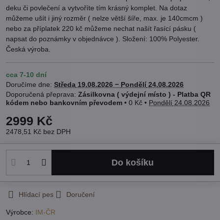
deku či povlečení a vytvoříte tím krásný komplet. Na dotaz
můžeme ušít i jiný rozměr ( nelze větší šíře, max. je 140cmcm )
nebo za příplatek 220 kč můžeme nechat našít řasící pásku (
napsat do poznámky v objednávce ). Složení: 100% Polyester.
Česká výroba.
cca 7-10 dní
Doručíme dne:
Středa
19.08.2026 −
Pondělí
24.08.2026
Zásilkovna ( výdejní místo ) - Platba QR
kódem nebo bankovním převodem
•
0 Kč
•
Pondělí
24.08.2026
2999 Kč
2478,51 Kč
bez DPH
Do košíku
Hlídací pes
Doručení
Výrobce:
IM-ČR