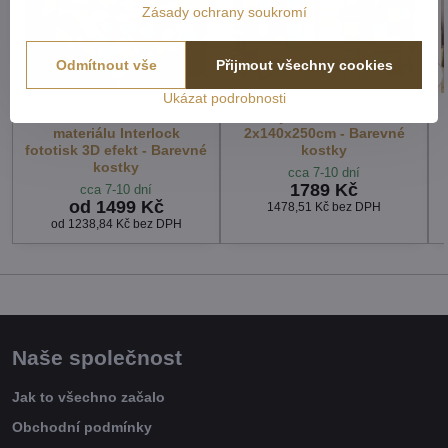
Zásady ochrany soukromí
Odmítnout vše
Přijmout všechny cookies
Ukázat podrobnosti
Povlečení z moderního
Závěsy dekorační tištěné
materiálu Interlock
2x140x250cm - Barevné
fototisk 3D efekt - Barevné
kostky
kostky
cca 7-10 dní
1789 Kč
cca 7-10 dní
od 1499 Kč
1478,51 Kč
bez DPH
od 1238,84 Kč
bez DPH
Naše společnost
Jak to všechno začalo
Obchodní podmínky