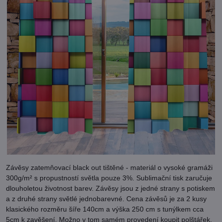
Závěsy zatemňovací black out tištěné - materiál o vysoké gramáži
300g/m² s propustností světla pouze 3%. Sublimační tisk zaručuje
dlouholetou životnost barev. Závěsy jsou z jedné strany s potiskem
a z druhé strany světlé jednobarevné. Cena závěsů je za 2 kusy
klasického rozměru šíře 140cm a výška 250 cm s tunýlkem cca
5cm k zavěšení. Možno v tom samém provedení koupit polštářek,