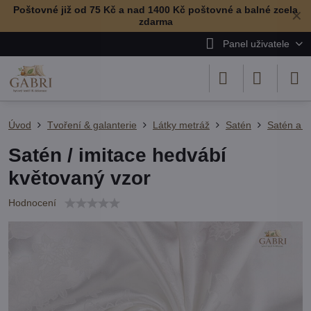
Poštovné již od 75 Kč a nad 1400 Kč poštovné a balné zcela
✕
zdarma
Panel uživatele
Úvod
Tvoření & galanterie
Látky metráž
Satén
Satén a b
Satén / imitace hedvábí
květovaný vzor
Hodnocení