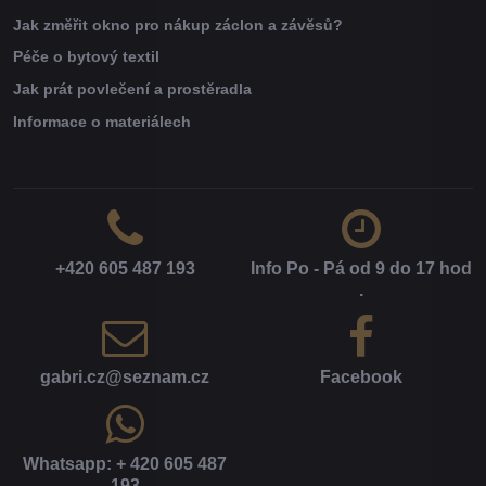
Jak změřit okno pro nákup záclon a závěsů?
Péče o bytový textil
Jak prát povlečení a prostěradla
Informace o materiálech
+420 605 487 193
Info Po - Pá od 9 do 17 hod​
.
gabri​.cz​@seznam​.cz
Facebook
Whatsapp: + 420 605 487
193