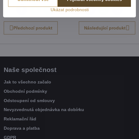
Ukázat podrobnosti
Facebook
Twitter
Bluesky
Pinterest
Reddit
LinkedIn
WhatsApp
E-
mail
Předchozí produkt
Následující produkt
Naše společnost
Jak to všechno začalo
Obchodní podmínky
Odstoupení od smlouvy
Nevyzvednutá objednávka na dobírku
Reklamační řád
Doprava a platba
GDPR