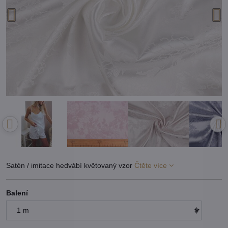
Satén / imitace hedvábí květovaný vzor
Čtěte více
Balení