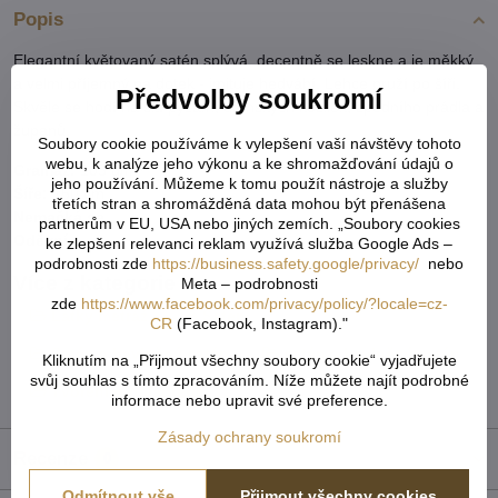
Popis
Elegantní květovaný satén splývá, decentně se leskne a je měkký
a velmi příjemný na dotek - imituje hedvábí. Lehce pruží po šíři.
Předvolby soukromí
Skvěle se hodí na šití pyžam, dámských košilek, spodního prádla a
županů.
Soubory cookie používáme k vylepšení vaší návštěvy tohoto
webu, k analýze jeho výkonu a ke shromažďování údajů o
Gramáž:
105 g/m²
jeho používání. Můžeme k tomu použít nástroje a služby
Šíře:
150 cm
třetích stran a shromážděná data mohou být přenášena
Nemačká se
partnerům v EU, USA nebo jiných zemích. „Soubory cookies
Oděvní
ke zlepšení relevanci reklam využívá služba Google Ads –
podrobnosti zde
https://business.safety.google/privacy/
nebo
Více z kategorie
Meta – podrobnosti
zde
https://www.facebook.com/privacy/policy/?locale=cz-
Látky metráž
Satén
CR
(Facebook, Instagram)."
Satén a bavlněný satén
satén a bavlněný satén
Kliknutím na „Přijmout všechny soubory cookie“ vyjadřujete
svůj souhlas s tímto zpracováním. Níže můžete najít podrobné
Tvoření & galanterie
informace nebo upravit své preference.
Zásady ochrany soukromí
Recenze
0
Odmítnout vše
Přijmout všechny cookies