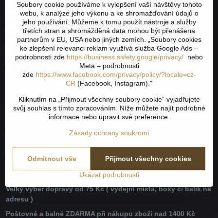
Soubory cookie používáme k vylepšení vaší návštěvy tohoto
Jak to všechno začalo
webu, k analýze jeho výkonu a ke shromažďování údajů o
jeho používání. Můžeme k tomu použít nástroje a služby
Obchodní podmínky
třetích stran a shromážděná data mohou být přenášena
partnerům v EU, USA nebo jiných zemích. „Soubory cookies
Odstoupení od smlouvy
ke zlepšení relevanci reklam využívá služba Google Ads –
Nevyzvednutá objednávka na dobírku
podrobnosti zde
https://business.safety.google/privacy/
nebo
Meta – podrobnosti
Reklamační řád
zde
https://www.facebook.com/privacy/policy/?locale=cz-
CR
(Facebook, Instagram)."
Doprava a platba
GDPR
Kliknutím na „Přijmout všechny soubory cookie“ vyjadřujete
svůj souhlas s tímto zpracováním. Níže můžete najít podrobné
Kontakt
informace nebo upravit své preference.
Zásady ochrany soukromí
Důvody proč nákup u nás
Odmítnout vše
Přijmout všechny cookies
Garance vrácení zboží do 30 dnů
Ukázat podrobnosti
Velký výběr dopravy od 75 Kč ( výdejní místa, boxy či balík na
adresu )
Poštovné a balné ZDARMA při nákupu zboží nad 1400 Kč