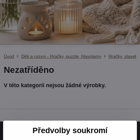
Úvod
Děti a rozvoj - Hračky, puzzle, hlavolamy
Hračky, stavebn
Nezatříděno
Předvolby soukromí
Naše společnost