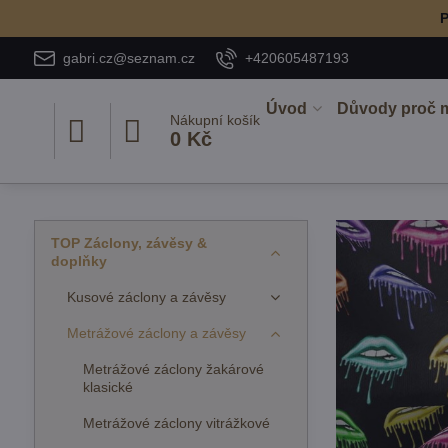
P
gabri.cz@seznam.cz
+420605487193
Úvod
Důvody proč 
Nákupní košík
0 Kč
TOP Záclony, závěsy &
doplňky
Kusové záclony a závěsy
Metrážové záclony a závěsy
Metrážové záclony žakárové
klasické
Metrážové záclony vitrážkové