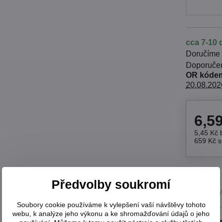
cca 7-10 
Doručíme
OR kódem
20.08.202
6,5
5,45 Kč
659 Kč
Hlídací
Předvolby soukromí
Výrobce:
I
Soubory cookie používáme k vylepšení vaší návštěvy tohoto
webu, k analýze jeho výkonu a ke shromažďování údajů o jeho