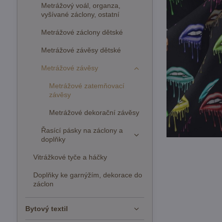
Metrážový voál, organza,
vyšívané záclony, ostatní
Metrážové záclony dětské
Metrážové závěsy dětské
Metrážové závěsy
Metrážové zatemňovací
závěsy
Metrážové dekorační závěsy
Řasící pásky na záclony a
doplňky
Vitrážkové tyče a háčky
Doplňky ke garnýžím, dekorace do
záclon
Bytový textil