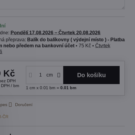
dní
 dne:
Pondělí
17.08.2026 −
Čtvrtek
20.08.2026
Balík do balíkovny ( výdejní místo ) - Platba
 nebo předem na bankovní účet
•
75 Kč
•
Čtvrtek
6
9 Kč
Do košíku
cm
bez DPH
s DPH
/ bm
1
cm
x 0.01 bm =
0.01
bm
 pes
Doručení
M-ČR