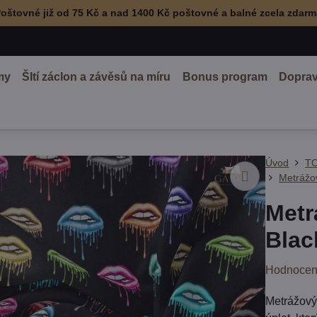
oštovné již od 75 Kč a nad 1400 Kč poštovné a balné zcela zdar
my
ŠItí záclon a závěsů na míru
Bonus program
Doprav
Úvod
TO
Metrážo
Metr
Blac
Hodnocen
Metrážový