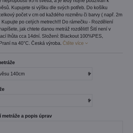
rý nepropouští 95% světla, a je tedy hojně používán k
ěsů. Kupujete si výšku dle svých potřeb. Do košíku
celkový počet v cm od každého rozměru či barvy ( např. 2m
. Kupujte po celých metrech!!! Do rámečku - Rozdělení
napíšete, jak chtete danou metráž rozdělit!! Šití není v
ací lhůta cca 14dní. Složení: Blackout 100%PES,
Praní na 40°C. Česká výroba.
Čtěte více
etráže
áže
 metráže a popis úprav