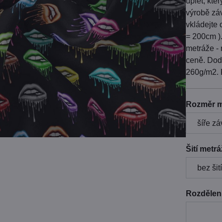
úplet, kte
výrobě záv
vkládejte 
= 200cm )
metráže - 
ceně. Dod
260g/m2. 
Rozměr m
Šití metr
Rozdělení