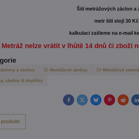
Šití metrážových záclon a
metr šití stojí 30 Kč
kalkulaci zašleme na e-mail k
Metráž nelze vrátit v lhůtě 14 dnů či zboží n
egorie
záclony a závěsy
Metrážové závěsy
Metrážové zatem
y, závěsy & doplňky
Facebook
Twitter
Bluesky
Pinterest
Reddit
L
 produkt