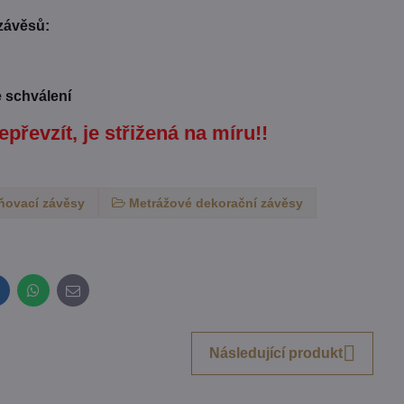
 závěsů:
e schválení
epřevzít, je střižená na míru!!
ňovací závěsy
Metrážové dekorační závěsy
inkedIn
WhatsApp
E-
mail
Následující produkt