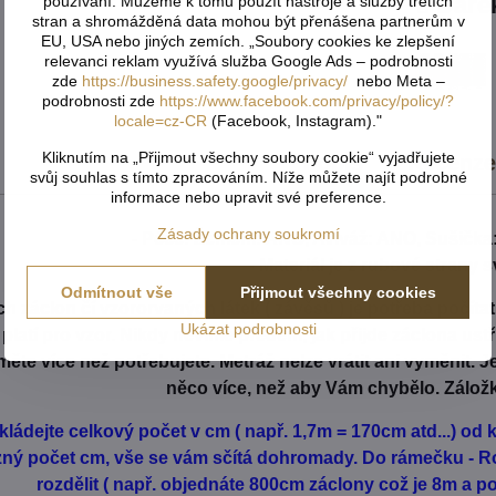
Dáre
používání. Můžeme k tomu použít nástroje a služby třetích
stran a shromážděná data mohou být přenášena partnerům v
EU, USA nebo jiných zemích. „Soubory cookies ke zlepšení
relevanci reklam využívá služba Google Ads – podrobnosti
zde
https://business.safety.google/privacy/
nebo Meta –
podrobnosti zde
https://www.facebook.com/privacy/policy/?
locale=cz-CR
(Facebook, Instagram)."
Kliknutím na „Přijmout všechny soubory cookie“ vyjadřujete
Popis
Recenz
svůj souhlas s tímto zpracováním. Níže můžete najít podrobné
informace nebo upravit své preference.
Zásady ochrany soukromí
- Péče: Žehlení: ANO, Aviváž: ANO, Sušička:
- Materiál je z rubové strany s
Odmítnout vše
Přijmout všechny cookies
h záclon čí vzororvaných látek ( závěsů ) je potřeba počíta
Ukázat podrobnosti
é platí pro vzor. Nikdy nevíme předem, jak přijde záclona us
ěte více než potřebujete. Metráž nelze vrátit ani vyměnit. 
něco více, než aby Vám chybělo. Zálož
kládejte celkový počet v cm ( např. 1,7m = 170cm atd...) o
ůzný počet cm, vše se vám sčítá dohromady. Do rámečku - Ro
rozdělit ( např. objednáte 800cm záclony což je 8m a pot