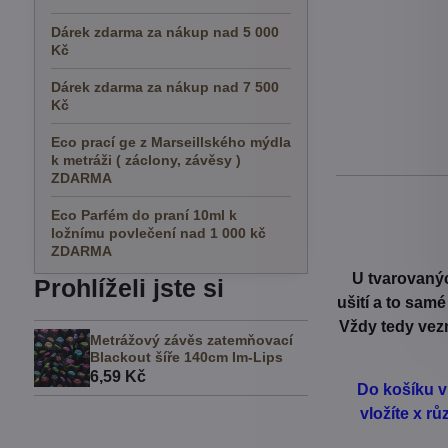
Dárek zdarma za nákup nad 5 000
Kč
Dárek zdarma za nákup nad 7 500
Kč
Eco prací ge z Marseillského mýdla
k metráži ( záclony, závěsy )
ZDARMA
Eco Parfém do praní 10ml k
ložnímu povlečení nad 1 000 kč
ZDARMA
U tvarovanýc
Prohlíželi jste si
ušití a to sam
Vždy tedy vezm
Metrážový závěs zatemňovací
Blackout šíře 140cm Im-Lips
6,59 Kč
Do košíku v
vložíte x r