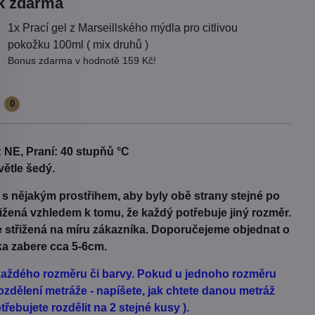
k zdarma
1x Prací gel z Marseillského mýdla pro citlivou
pokožku 100ml ( mix druhů )
Bonus zdarma v hodnotě 159 Kč!
e
0
 NE, Praní: 40 stupňů °C
větle šedý.
t s nějakým prostřihem, aby byly obě strany stejné po
třižená vzhledem k tomu, že každý potřebuje jiný rozměr.
Je střižená na míru zákazníka. Doporučejeme objednat o
ka zabere cca 5-6cm.
d každého rozměru či barvy. Pokud u jednoho rozměru
zdělení metráže - napíšete, jak chtete danou metráž
řebujete rozdělit na 2 stejné kusy ).