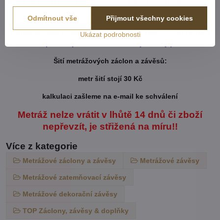
atd...) od každého rozměru či barvy. Pokud u jednoho rozměru
vložíte x různý počet cm, vše se vám sčítá dohromady. Do
Odmítnout vše
Přijmout všechny cookies
rámečku - Rozdělení metráže - napíšete, jak chtete danou
metráž rozdělit ( např. objednáte 800cm záclony což je 8m a
Ukázat podrobnosti
potřebujete rozdělit na 2 stejné kusy ).
Šití metrážových záclon a závěsů:
metr šití stojí 30 Kč
kalkulaci zašleme na e-mail ke schválení
Metráž nelze vrátit v lhůtě 14 dnů či zboží
nepřevzít, je střižená na míru!!
Více z kategorie
Metrážové záclony a závěsy
Metrážové závěsy
Metrážové zatemňovací závěsy
Metrážové dekorační závěsy
TOP Záclony, závěsy & doplňky