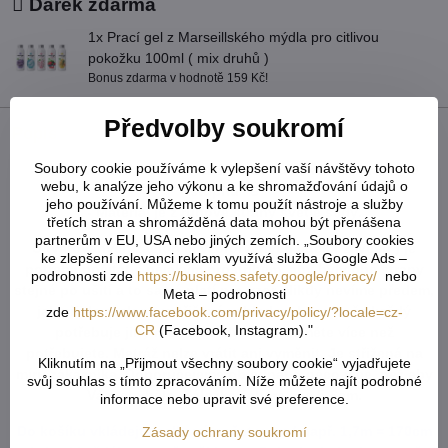
Dárek zdarma
1x Prací gel z Marseillského mýdla pro citlivou
pokožku 100ml ( mix druhů )
Bonus zdarma v hodnotě 159 Kč!
Předvolby soukromí
Popis
Soubory cookie používáme k vylepšení vaší návštěvy tohoto
- Péče: Žehlení: ANO, Aviváž: ANO, Sušička: NE, Praní: 40
webu, k analýze jeho výkonu a ke shromažďování údajů o
stupňů °C
jeho používání. Můžeme k tomu použít nástroje a služby
- Materiál je z rubové strany světle šedý.
třetích stran a shromážděná data mohou být přenášena
partnerům v EU, USA nebo jiných zemích. „Soubory cookies
U tvarovaných záclon čí vzororvaných látek ( závěsů ) je
ke zlepšení relevanci reklam využívá služba Google Ads –
potřeba počítat s nějakým prostřihem, aby byly obě strany
podrobnosti zde
https://business.safety.google/privacy/
nebo
stejné po ušití a to samé platí pro vzor. Nikdy nevíme předem,
Meta – podrobnosti
jak přijde záclona ustřižená vzhledem k tomu, že každý
zde
https://www.facebook.com/privacy/policy/?locale=cz-
CR
(Facebook, Instagram)."
potřebuje jiný rozměr. Vždy tedy vezměte více než
potřebujete. Metráž nelze vrátit ani vyměnit. Je střižená na
Kliknutím na „Přijmout všechny soubory cookie“ vyjadřujete
míru zákazníka. Doporučejeme objednat o něco více, než aby
svůj souhlas s tímto zpracováním. Níže můžete najít podrobné
Vám chybělo. Záložka zabere cca 5-6cm.
informace nebo upravit své preference.
Do košíku vkládejte celkový počet v cm ( např. 1,7m = 170cm
Zásady ochrany soukromí