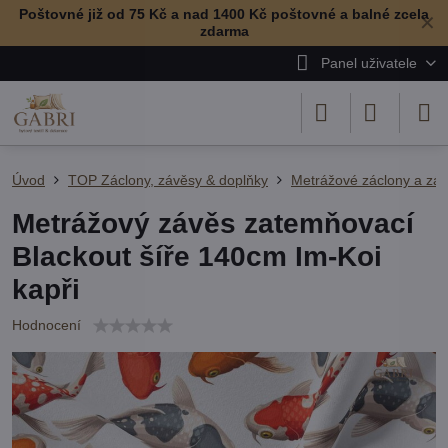
Poštovné již od 75 Kč a nad 1400 Kč poštovné a balné zcela
✕
zdarma
Panel uživatele
Úvod
TOP Záclony, závěsy & doplňky
Metrážové záclony a zá
Metrážový závěs zatemňovací
Blackout šíře 140cm Im-Koi
kapři
Hodnocení