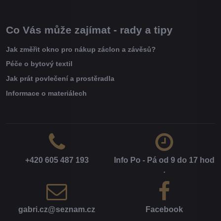
Co Vás může zajímat - rady a tipy
Jak změřit okno pro nákup záclon a závěsů?
Péče o bytový textil
Jak prát povlečení a prostěradla
Informace o materiálech
+420 605 487 193
Info Po - Pá od 9 do 17 hod​
.
gabri​.cz​@seznam​.cz
Facebook