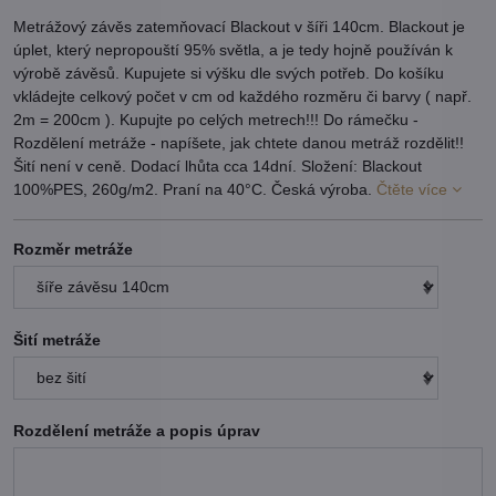
Metrážový závěs zatemňovací Blackout v šíři 140cm. Blackout je
úplet, který nepropouští 95% světla, a je tedy hojně používán k
výrobě závěsů. Kupujete si výšku dle svých potřeb. Do košíku
vkládejte celkový počet v cm od každého rozměru či barvy ( např.
2m = 200cm ). Kupujte po celých metrech!!! Do rámečku -
Rozdělení metráže - napíšete, jak chtete danou metráž rozdělit!!
Šití není v ceně. Dodací lhůta cca 14dní. Složení: Blackout
100%PES, 260g/m2. Praní na 40°C. Česká výroba.
Čtěte více
Rozměr metráže
Šití metráže
Rozdělení metráže a popis úprav