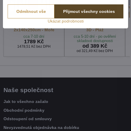
Odmítnout vše
Přijmout všechny cookies
Ukázat podrobnosti
Závěsy dekorační tištěné
Fotopolštářek s efektem
2x140x250cm - Moře
3D - Pláž
cca 7-10 dní
cca 5-10 dní - po ověření
1789 Kč
skladové dostupnosti
od 389 Kč
1478,51 Kč
bez DPH
od 321,49 Kč
bez DPH
Naše společnost
Jak to všechno začalo
Obchodní podmínky
Odstoupení od smlouvy
Nevyzvednutá objednávka na dobírku