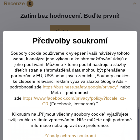
Recenze
0
Zatím bez hodnocení. Buďte první!
Přidat recenzi
Předvolby soukromí
Soubory cookie používáme k vylepšení vaší návštěvy tohoto
Facebook
Twitter
Bluesky
Pinterest
Reddit
LinkedIn
WhatsApp
E-
webu, k analýze jeho výkonu a ke shromažďování údajů o
mail
jeho používání. Můžeme k tomu použít nástroje a služby
třetích stran a shromážděná data mohou být přenášena
Předchozí produkt
Následující produkt
partnerům v EU, USA nebo jiných zemích. „Soubory cookies
ke zlepšení relevanci reklam využívá služba Google Ads –
podrobnosti zde
https://business.safety.google/privacy/
nebo
Alternativní produkty
Meta – podrobnosti
zde
https://www.facebook.com/privacy/policy/?locale=cz-
CR
(Facebook, Instagram)."
Kliknutím na „Přijmout všechny soubory cookie“ vyjadřujete
svůj souhlas s tímto zpracováním. Níže můžete najít podrobné
informace nebo upravit své preference.
Zásady ochrany soukromí