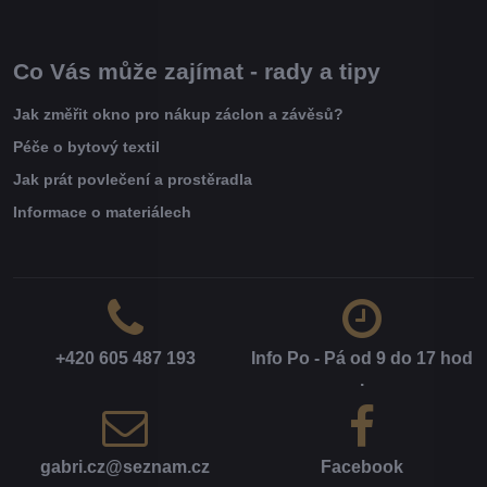
Co Vás může zajímat - rady a tipy
Jak změřit okno pro nákup záclon a závěsů?
Péče o bytový textil
Jak prát povlečení a prostěradla
Informace o materiálech
+420 605 487 193
Info Po - Pá od 9 do 17 hod​
.
gabri​.cz​@seznam​.cz
Facebook