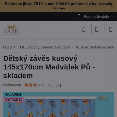
Poštovné již od 75 Kč a nad 1400 Kč poštovné a balné zcela
✕
zdarma
Panel uživatele
Úvod
TOP Záclony, závěsy & doplňky
Kusové záclony a závěs
Dětský závěs kusový
145x170cm Medvídek Pů -
skladem
Hodnocení
3
/
5
(
1
x)
SKLADEM
VÝPRODEJ