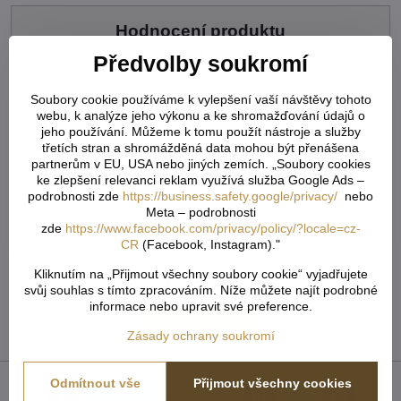
Hodnocení produktu
3/5
Předvolby soukromí
★★★★★
★★★★★
★★★★★
Soubory cookie používáme k vylepšení vaší návštěvy tohoto
webu, k analýze jeho výkonu a ke shromažďování údajů o
jeho používání. Můžeme k tomu použít nástroje a služby
★★★★★
★★★★★
★★★★★
0x
třetích stran a shromážděná data mohou být přenášena
★★★★★
★★★★★
★★★★★
0x
partnerům v EU, USA nebo jiných zemích. „Soubory cookies
ke zlepšení relevanci reklam využívá služba Google Ads –
★★★★★
★★★★★
★★★★★
1x
podrobnosti zde
https://business.safety.google/privacy/
nebo
★★★★★
★★★★★
★★★★★
0x
Meta – podrobnosti
zde
https://www.facebook.com/privacy/policy/?locale=cz-
★★★★★
★★★★★
★★★★★
0x
CR
(Facebook, Instagram)."
Kliknutím na „Přijmout všechny soubory cookie“ vyjadřujete
Žádné recenze
svůj souhlas s tímto zpracováním. Níže můžete najít podrobné
informace nebo upravit své preference.
Přidat recenzi
Zásady ochrany soukromí
Odmítnout vše
Přijmout všechny cookies
Facebook
Twitter
Bluesky
Pinterest
Reddit
LinkedIn
WhatsApp
E-