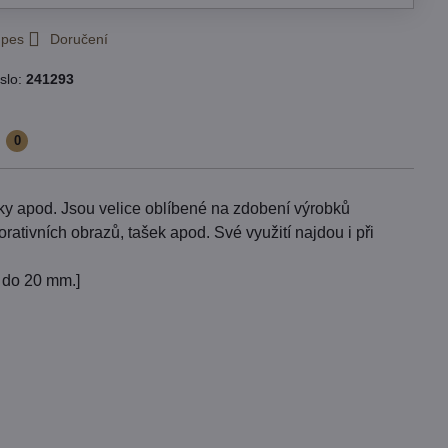
 pes
Doručení
slo:
241293
e
0
zky apod. Jsou velice oblíbené na zdobení výrobků
tivních obrazů, tašek apod. Své využití najdou i při
 do 20 mm.]