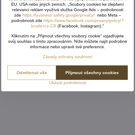
EU, USA nebo jiných zemích. „Soubory cookies ke zlepšení
relevanci reklam využívá služba Google Ads – podrobnosti
zde
https://business.safety.google/privacy/
nebo Meta –
podrobnosti zde
https://www.facebook.com/privacy/policy/?
locale=cz-CR
(Facebook, Instagram)."
Kliknutím na „Přijmout všechny soubory cookie“ vyjadřujete
svůj souhlas s tímto zpracováním. Níže můžete najít podrobné
informace nebo upravit své preference.
Zásady ochrany soukromí
Odmítnout vše
Přijmout všechny cookies
Ukázat podrobnosti