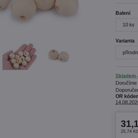
Balení
Varianta
Skladem -
Doručíme
OR kódem
14.08.202
31,
25,74 K