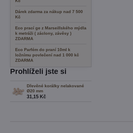
Kč
Dárek zdarma za nákup nad 7 500
Kč
Eco prací ge z Marseillského mýdla
k metráži ( záclony, závěsy )
ZDARMA
Eco Parfém do praní 10ml k
ložnímu povlečení nad 1 000 kč
ZDARMA
Prohlíželi jste si
Dřevěné korálky nelakované
Ø20 mm
31,15 Kč