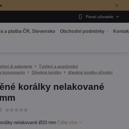
✕
ma
Panel uživatele
a a platba ČR, Slovensko
Obchodní podmínky
Kontak
oření & galanterie
Tvoření a aranžování
 a komponenty
Dřevěné korálky
dřevěné korálky přírodní
ěné korálky nelakované
 mm
í
korálky nelakované Ø20 mm
Čtěte více