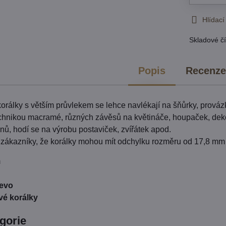
Hlídací
Skladové čí
Popis
Recenz
orálky s větším průvlekem se lehce navlékají na šňůrky, prová
hnikou macramé, různých závěsů na květináče, houpaček, dekora
nů, hodí se na výrobu postaviček, zvířátek apod.
zákazníky, že korálky mohou mít odchylku rozměru od 17,8 mm
m
řevo
vé korálky
egorie