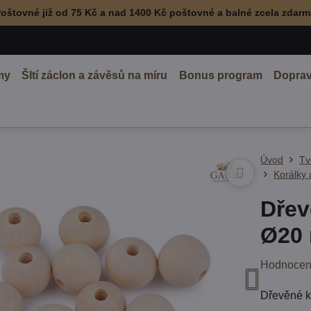
oštovné již od 75 Kč a nad 1400 Kč poštovné a balné zcela zdar
my
ŠItí záclon a závěsů na míru
Bonus program
Doprav
Úvod
Tv
Korálky
Dřev
Ø20
Hodnocen
Dřevěné 