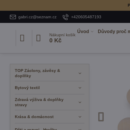
P
gabri.cz@seznam.cz
+420605487193
Úvod
Důvody proč 
Nákupní košík
0 Kč
TOP Záclony, závěsy &
doplňky
Bytový textil
Zdravá výživa & doplňky
stravy
Krása & domácnost
Děti a rozvoj - Hračky