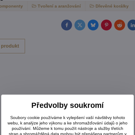
komponenty
Tvoření a aranžování
Dřevěné korálky
Facebook
Twitter
Bluesky
Pinterest
Reddit
L
 produkt
Předvolby soukromí
Soubory cookie používáme k vylepšení vaší návštěvy tohoto
webu, k analýze jeho výkonu a ke shromažďování údajů o jeho
používání. Můžeme k tomu použít nástroje a služby třetích
stran a shromážděná data mohou být přenášena partnerům v