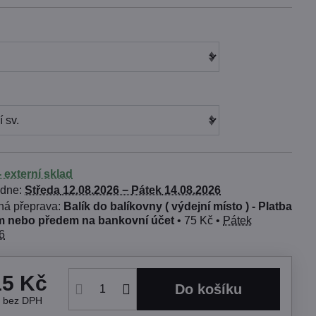
 externí sklad
 dne:
Středa
12.08.2026 −
Pátek
14.08.2026
Balík do balíkovny ( výdejní místo ) - Platba
 nebo předem na bankovní účet
•
75 Kč
•
Pátek
6
15 Kč
Do košíku
č
bez DPH