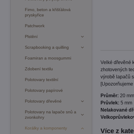
Fimo, beton a křišťálová
pryskyřice
Patchwork
Plstění
Scrapbooking a quilling
Foamiran a moosgummi
Velké dřevěné k
Zdobení textilu
zhotovených tec
výrobě lapačů s
Polotovary textilní
[Upozorňujeme 
Polotovary papírové
Průměr:
20 m
Polotovary dřevěné
Průvlek:
5 mm
Nelakované d
Polotovary na lapače snů a
Velkoprůvleko
zvonkohry
Korálky a komponenty
Více z kat