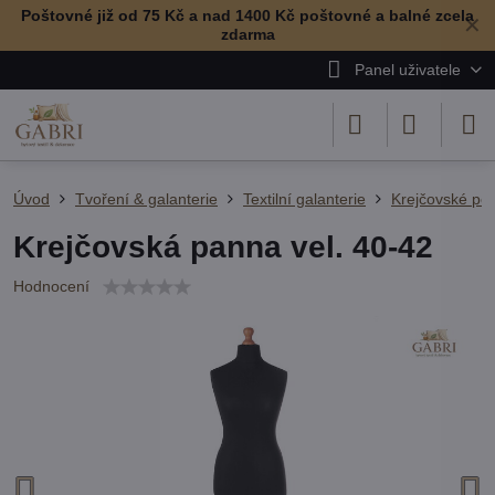
Poštovné již od 75 Kč a nad 1400 Kč poštovné a balné zcela
✕
zdarma
Panel uživatele
Úvod
Tvoření & galanterie
Textilní galanterie
Krejčovské po
Krejčovská panna vel. 40-42
Hodnocení