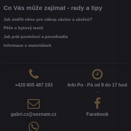
Co Vás může zajímat - rady a tipy
Jak změřit okno pro nákup záclon a závěsů?
Péče o bytový textil
Jak prát povlečení a prostěradla
Informace o materiálech
+420 605 487 193
Info Po - Pá od 9 do 17 hod​
.
gabri​.cz​@seznam​.cz
Facebook