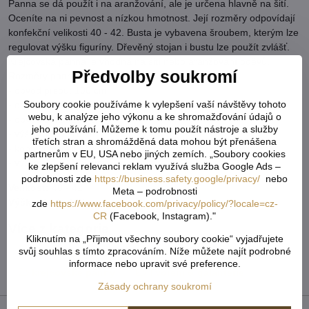
Panna se dá použít i na aranžování, ale je určena hlavně na šití.
Oceníte na ni pevnost a nízkou hmotnost. Její rozměry odpovídají
konfekční velikosti 40 - 42. Busta je vybavena šroubem, kterým lze
regulovat výšku figuríny. Dřevěný stojan i bustu lze použít zvlášť.
Krejčovská panna je vhodná na šití nebo aranžování oděvů.
Předvolby soukromí
Rozměry panny:
- obvod prsou: 100 cm
Soubory cookie používáme k vylepšení vaší návštěvy tohoto
- obvod pasu: 75 cm
webu, k analýze jeho výkonu a ke shromažďování údajů o
- obvod boků: 104 cm
jeho používání. Můžeme k tomu použít nástroje a služby
- výška busty: 76 cm
třetích stran a shromážděná data mohou být přenášena
- konfekční velikost: 40 - 42
partnerům v EU, USA nebo jiných zemích. „Soubory cookies
- výška: 147 - 166 cm
ke zlepšení relevanci reklam využívá služba Google Ads –
podrobnosti zde
https://business.safety.google/privacy/
nebo
Velikost:
40 - 42
Meta – podrobnosti
Výška:
147 - 166 cm
zde
https://www.facebook.com/privacy/policy/?locale=cz-
CR
(Facebook, Instagram)."
Více z kategorie
Kliknutím na „Přijmout všechny soubory cookie“ vyjadřujete
Textilní galanterie
Krejčovské potřeby
svůj souhlas s tímto zpracováním. Níže můžete najít podrobné
informace nebo upravit své preference.
krejčovské panny
Tvoření & galanterie
Zásady ochrany soukromí