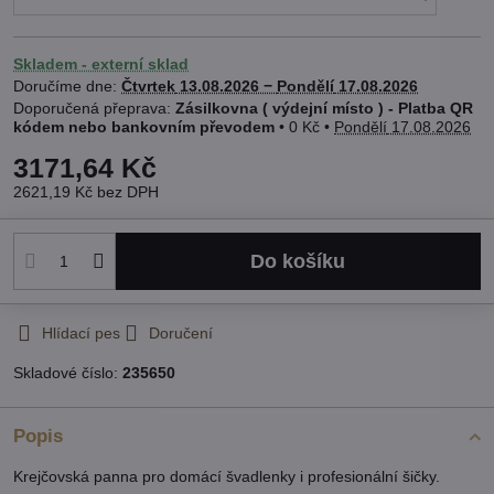
Skladem - externí sklad
Doručíme dne:
Čtvrtek
13.08.2026 −
Pondělí
17.08.2026
Zásilkovna ( výdejní místo ) - Platba QR
kódem nebo bankovním převodem
•
0 Kč
•
Pondělí
17.08.2026
3171,64 Kč
2621,19 Kč
bez DPH
Do košíku
Hlídací pes
Doručení
Skladové číslo:
235650
Popis
Krejčovská panna pro domácí švadlenky i profesionální šičky.