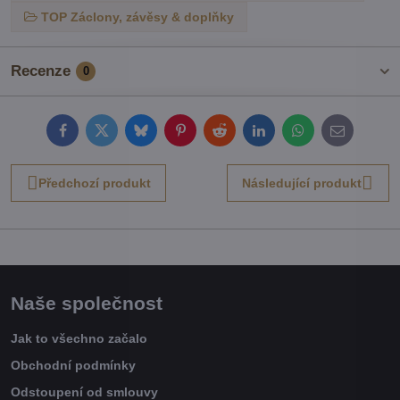
TOP Záclony, závěsy & doplňky
Recenze
0
Facebook
Twitter
Bluesky
Pinterest
Reddit
LinkedIn
WhatsApp
E-
mail
Předchozí produkt
Následující produkt
Naše společnost
Jak to všechno začalo
Obchodní podmínky
Odstoupení od smlouvy