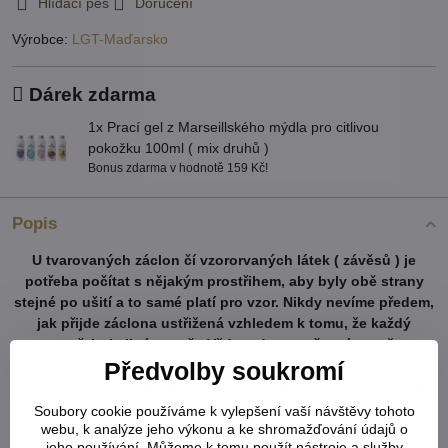
Hlídací pes
Doručení
Výrobce:
LGT-Maďarsko
Dárek zdarma
1x Prací gel z Marseillského mýdla pro citlivou
pokožku 100ml ( mix druhů )
Bonus zdarma v hodnotě 159 Kč!
Popis
U tvarovaných záclon čí vzororvaných látek ( závěsů ) je
potřeba počítat s nějakým prostřihem, aby byly obě strany
stejné po ušití a to samé platí pro vzor. Nikdy nevíme předem,
jak přijde záclona ustřižená vzhledem k tomu, že každý
potřebuje jiný rozměr. Vždy tedy vezměte více než
potřebujete. Metráž nelze vrátit ani vyměnit. Je střižená na
Předvolby soukromí
míru zákazníka. Doporučejeme objednat o něco více, než aby
Vám chybělo. Záložka zabere cca 5-6cm.
Soubory cookie používáme k vylepšení vaší návštěvy tohoto
webu, k analýze jeho výkonu a ke shromažďování údajů o
Do košíku vkládejte celkový počet v cm ( např. 1,7m = 170cm
jeho používání. Můžeme k tomu použít nástroje a služby