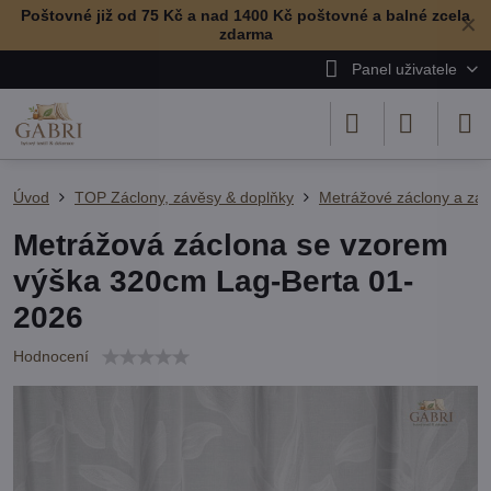
Poštovné již od 75 Kč a nad 1400 Kč poštovné a balné zcela
✕
zdarma
Panel uživatele
Úvod
TOP Záclony, závěsy & doplňky
Metrážové záclony a zá
Metrážová záclona se vzorem
výška 320cm Lag-Berta 01-
2026
Hodnocení