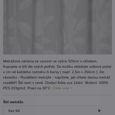
Metrážová záclona se vzorem ve výšce 320cm s olůvkem.
Kupujete si šíři dle svých potřeb. Do košíku vkládejte celkový počet
v cm od každého rozměru či barvy ( např. 2,5m = 250cm ). Do
rámečku - Rozdělení metráže - napíšete, jak chtete danou metráž
rozdělit!! Šití není v ceně. Dodací lhůta cca 14dní. Složení: 100%
PES 203g/m2. Praní na 30°C.
Čtěte více
Šití metráže