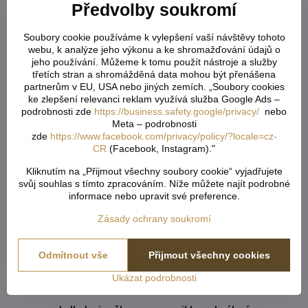
Předvolby soukromí
U tvarovaných záclon čí vzororvaných látek ( závěsů ) je
potřeba počítat s nějakým prostřihem, aby byly obě strany
Soubory cookie používáme k vylepšení vaší návštěvy tohoto
stejné po ušití a to samé platí pro vzor. Nikdy nevíme předem,
webu, k analýze jeho výkonu a ke shromažďování údajů o
jak přijde záclona ustřižená vzhledem k tomu, že každý
jeho používání. Můžeme k tomu použít nástroje a služby
potřebuje jiný rozměr. Vždy tedy vezměte více než
třetích stran a shromážděná data mohou být přenášena
potřebujete. Metráž nelze vrátit ani vyměnit. Je střižená na
partnerům v EU, USA nebo jiných zemích. „Soubory cookies
ke zlepšení relevanci reklam využívá služba Google Ads –
míru zákazníka. Doporučejeme objednat o něco více, než aby
podrobnosti zde
https://business.safety.google/privacy/
nebo
Vám chybělo. Záložka zabere cca 5-6cm.
Meta – podrobnosti
zde
https://www.facebook.com/privacy/policy/?locale=cz-
Do košíku vkládejte celkový počet v cm ( např. 1,7m = 170cm
CR
(Facebook, Instagram)."
atd...) od každého rozměru či barvy. Pokud u jednoho rozměru
vložíte x různý počet cm, vše se vám sčítá dohromady. Do
Kliknutím na „Přijmout všechny soubory cookie“ vyjadřujete
rámečku - Rozdělení metráže - napíšete, jak chtete danou
svůj souhlas s tímto zpracováním. Níže můžete najít podrobné
informace nebo upravit své preference.
metráž rozdělit ( např. objednáte 800cm záclony což je 8m a
potřebujete rozdělit na 2 stejné kusy ).
Zásady ochrany soukromí
Odmítnout vše
Přijmout všechny cookies
Šití metrážových záclon:
Ukázat podrobnosti
metr šití stojí 30 Kč