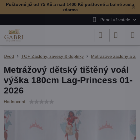
Poštovné již od 75 Kč a nad 1400 Kč poštovné a balné zcela
✕
zdarma
Panel uživatele
Úvod
TOP Záclony, závěsy & doplňky
Metrážové záclony a zá
Metrážový dětský tištěný voál
výška 180cm Lag-Princess 01-
2026
Hodnocení