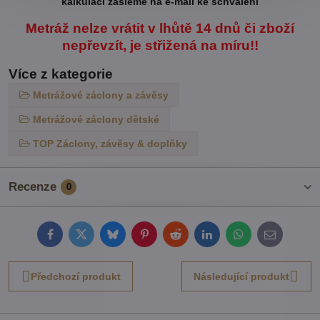
kalkulaci zašleme na e-mail ke schválení
Metráž nelze vrátit v lhůtě 14 dnů či zboží
nepřevzít, je střižená na míru!!
Více z kategorie
Metrážové záclony a závěsy
Metrážové záclony dětské
TOP Záclony, závěsy & doplňky
Recenze
0
Facebook
Twitter
Bluesky
Pinterest
Reddit
LinkedIn
WhatsApp
E-
mail
Předchozí produkt
Následující produkt