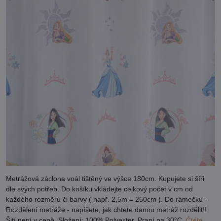
Metrážová záclona voál tištěný ve výšce 180cm. Kupujete si šíři
dle svých potřeb. Do košíku vkládejte celkový počet v cm od
každého rozměru či barvy ( např. 2,5m = 250cm ). Do rámečku -
Rozdělení metráže - napíšete, jak chtete danou metráž rozdělit!!
Šití není v ceně. Složení: 100% Polyester. Praní na 30°C.
Čtěte