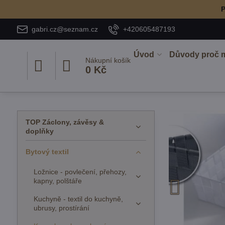
P
gabri.cz@seznam.cz
+420605487193
Úvod
Důvody proč 
Nákupní košík
0 Kč
TOP Záclony, závěsy &
doplňky
Bytový textil
Ložnice - povlečení, přehozy,
kapny, polštáře
Kuchyně - textil do kuchyně,
ubrusy, prostírání