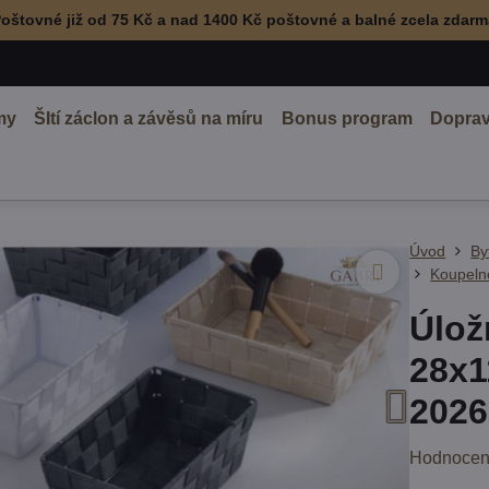
oštovné již od 75 Kč a nad 1400 Kč poštovné a balné zcela zdar
my
ŠItí záclon a závěsů na míru
Bonus program
Doprav
Úvod
By
Koupeln
Úlož
28x1
2026
Hodnocen