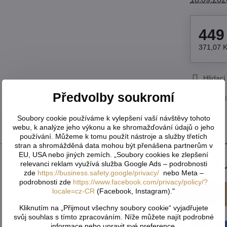
449
371,07 
Hlídací
Předvolby soukromí
Výrobce:
K
Soubory cookie používáme k vylepšení vaší návštěvy tohoto
webu, k analýze jeho výkonu a ke shromažďování údajů o jeho
Recenze
0
používání. Můžeme k tomu použít nástroje a služby třetích
stran a shromážděná data mohou být přenášena partnerům v
EU, USA nebo jiných zemích. „Soubory cookies ke zlepšení
Zatím bez hodnocení. Bu
relevanci reklam využívá služba Google Ads – podrobnosti
zde
https://business.safety.google/privacy/
nebo Meta –
podrobnosti zde
https://www.facebook.com/privacy/policy/?
locale=cz-CR
(Facebook, Instagram)."
Přidat recenzi
Kliknutím na „Přijmout všechny soubory cookie“ vyjadřujete
svůj souhlas s tímto zpracováním. Níže můžete najít podrobné
informace nebo upravit své preference.