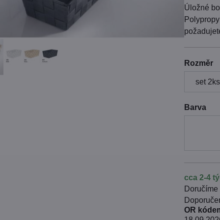
Úložné bo
Polypropy
požadujet
Rozměr
Barva
cca 2-4 t
Doručíme
OR kódem
18.09.202