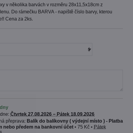
xy v několika barvách v rozměru 28x11,5x18cm z
lenu. Do rámečku BARVA - napiště číslo barvy, kterou
e!! Cena za 2ks.
ýdny
 dne:
Čtvrtek
27.08.2026 −
Pátek
18.09.2026
Balík do balíkovny ( výdejní místo ) - Platba
 nebo předem na bankovní účet
•
75 Kč
•
Pátek
6