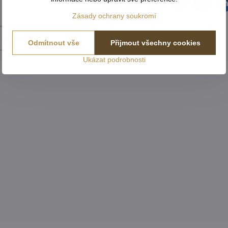
Facebook
Twitter
Bluesky
Pinterest
Reddit
L
Zásady ochrany soukromí
 produkt
Odmítnout vše
Přijmout všechny cookies
Ukázat podrobnosti