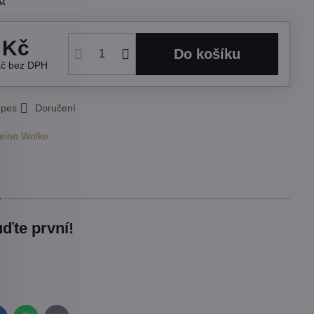
 Kč
Do košíku
Kč
bez DPH
 pes
Doručení
leine Wolke
ďte první!