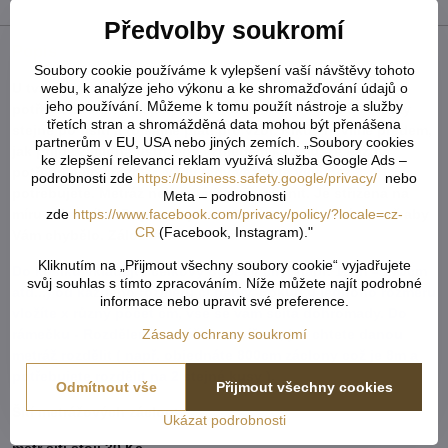
Předvolby soukromí
Popis
Soubory cookie používáme k vylepšení vaší návštěvy tohoto
U tvarovaných záclon čí vzororvaných látek ( závěsů ) je
webu, k analýze jeho výkonu a ke shromažďování údajů o
jeho používání. Můžeme k tomu použít nástroje a služby
potřeba počítat s nějakým prostřihem, aby byly obě strany
třetích stran a shromážděná data mohou být přenášena
stejné po ušití a to samé platí pro vzor. Nikdy nevíme předem,
partnerům v EU, USA nebo jiných zemích. „Soubory cookies
jak přijde záclona ustřižená vzhledem k tomu, že každý
ke zlepšení relevanci reklam využívá služba Google Ads –
potřebuje jiný rozměr. Vždy tedy vezměte více než
podrobnosti zde
https://business.safety.google/privacy/
nebo
potřebujete. Metráž nelze vrátit ani vyměnit. Je střižená na
Meta – podrobnosti
míru zákazníka. Doporučejeme objednat o něco více, než aby
zde
https://www.facebook.com/privacy/policy/?locale=cz-
CR
(Facebook, Instagram)."
Vám chybělo. Záložka zabere cca 5-6cm.
Kliknutím na „Přijmout všechny soubory cookie“ vyjadřujete
Do košíku vkládejte celkový počet v cm ( např. 1,7m = 170cm
svůj souhlas s tímto zpracováním. Níže můžete najít podrobné
atd...) od každého rozměru či barvy. Pokud u jednoho rozměru
informace nebo upravit své preference.
vložíte x různý počet cm, vše se vám sčítá dohromady. Do
rámečku - Rozdělení metráže - napíšete, jak chtete danou
Zásady ochrany soukromí
metráž rozdělit ( např. objednáte 800cm záclony což je 8m a
potřebujete rozdělit na 2 stejné kusy ).
Odmítnout vše
Přijmout všechny cookies
Šití metrážových záclon:
Ukázat podrobnosti
metr šití stojí 30 Kč