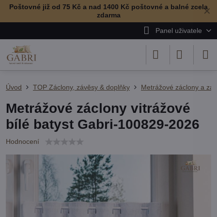
Poštovné již od 75 Kč a nad 1400 Kč poštovné a balné zcela
✕
zdarma
Panel uživatele
Úvod
TOP Záclony, závěsy & doplňky
Metrážové záclony a zá
Metrážové záclony vitrážové
bílé batyst Gabri-100829-2026
Hodnocení