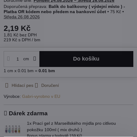
Doručíme dne:
Pondělí
24.08.2026 −
Středa
26.08.2026
Balík do balíkovny ( výdejní místo ) -
Platba OR kódem nebo předem na bankovní účet
•
75 Kč
•
Středa
26.08.2026
2,19 Kč
1,81 Kč
bez DPH
219 Kč
s DPH
/ bm
Do košíku
cm
1
cm
x 0.01 bm =
0.01
bm
Hlídací pes
Doručení
Výrobce:
Gabri-vyrobno v EU
Dárek zdarma
1x Prací gel z Marseillského mýdla pro citlivou
pokožku 100ml ( mix druhů )
Bonus zdarma v hodnotě 159 Kč!