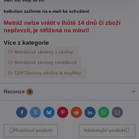
kalkulaci zašleme na e-mail ke schválení
Metráž nelze vrátit v lhůtě 14 dnů či zboží
nepřevzít, je střižená na míru!!
Více z kategorie
Metrážové záclony a závěsy
Metrážové záclony vitrážkové
TOP Záclony, závěsy & doplňky
Recenze
0
Facebook
Twitter
Bluesky
Pinterest
Reddit
LinkedIn
WhatsApp
E-
mail
Předchozí produkt
Následující produkt