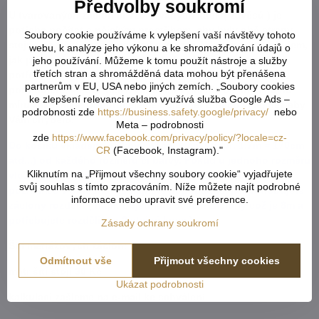
Předvolby soukromí
U tvarovaných záclon čí vzororvaných látek ( závěsů ) je
potřeba počítat s nějakým prostřihem, aby byly obě strany
Soubory cookie používáme k vylepšení vaší návštěvy tohoto
stejné po ušití a to samé platí pro vzor. Nikdy nevíme předem,
webu, k analýze jeho výkonu a ke shromažďování údajů o
jak přijde záclona ustřižená vzhledem k tomu, že každý
jeho používání. Můžeme k tomu použít nástroje a služby
třetích stran a shromážděná data mohou být přenášena
potřebuje jiný rozměr. Vždy tedy vezměte více než
partnerům v EU, USA nebo jiných zemích. „Soubory cookies
potřebujete. Metráž nelze vrátit ani vyměnit. Je střižená na
ke zlepšení relevanci reklam využívá služba Google Ads –
míru zákazníka. Doporučejeme objednat o něco více, než aby
podrobnosti zde
https://business.safety.google/privacy/
nebo
Vám chybělo.
Meta – podrobnosti
zde
https://www.facebook.com/privacy/policy/?locale=cz-
Do košíku vkládejte celkový počet v cm ( např. 1,7m = 170cm
CR
(Facebook, Instagram)."
atd...) od každého rozměru či barvy. Pokud u jednoho rozměru
Kliknutím na „Přijmout všechny soubory cookie“ vyjadřujete
vložíte x různý počet cm, vše se vám sčítá dohromady. V
svůj souhlas s tímto zpracováním. Níže můžete najít podrobné
poznámce v objednávce napište popřípadně, jak potřebujete
informace nebo upravit své preference.
záclony rozdělit ( např. objednáte 800cm záclony což je 8m a
potřebujete rozdělit na 2 stejné kusy ).
Zásady ochrany soukromí
Šití metrážových záclon:
Odmítnout vše
Přijmout všechny cookies
metr šití stojí 30 Kč
Ukázat podrobnosti
kalkulaci zašleme na e-mail ke schválení