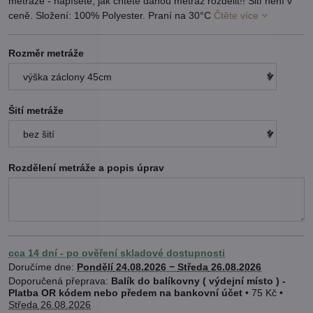
metráže - napíšete, jak chtete danou metráž rozdělit!! Šití není v
ceně. Složení: 100% Polyester. Praní na 30°C
Čtěte více
Rozměr metráže
Šití metráže
Rozdělení metráže a popis úprav
cca 14 dní - po ověření skladové dostupnosti
Doručíme dne:
Pondělí
24.08.2026 −
Středa
26.08.2026
Balík do balíkovny ( výdejní místo ) -
Platba OR kódem nebo předem na bankovní účet
•
75 Kč
•
Středa
26.08.2026