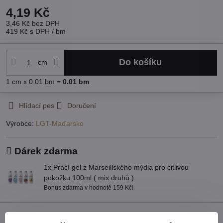
4,19 Kč
3,46 Kč
bez DPH
419 Kč
s DPH
/ bm
Do košíku
cm
1
cm
x 0.01 bm =
0.01
bm
Hlídací pes
Doručení
Výrobce:
LGT-Maďarsko
Dárek zdarma
1x Prací gel z Marseillského mýdla pro citlivou
pokožku 100ml ( mix druhů )
Bonus zdarma v hodnotě 159 Kč!
Popis