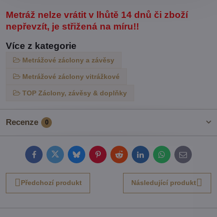
Metráž nelze vrátit v lhůtě 14 dnů či zboží
nepřevzít, je střižená na míru!!
Více z kategorie
Metrážové záclony a závěsy
Metrážové záclony vitrážkové
TOP Záclony, závěsy & doplňky
Recenze
0
Facebook
Twitter
Bluesky
Pinterest
Reddit
LinkedIn
WhatsApp
E-
mail
Předchozí produkt
Následující produkt