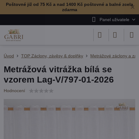
Poštovné již od 75 Kč a nad 1400 Kč poštovné a balné zcela
✕
zdarma
Panel uživatele
Úvod
TOP Záclony, závěsy & doplňky
Metrážové záclony a zá
Metrážová vitrážka bílá se
vzorem Lag-V/797-01-2026
Hodnocení