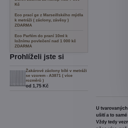
Kč
Eco prací ge z Marseillského mýdla
k metráži ( záclony, závěsy )
ZDARMA
Eco Parfém do praní 10ml k
ložnímu povlečení nad 1 000 kč
ZDARMA
Prohlíželi jste si
Žakárové záclony bílé v metráži
se vzorem - A3871 ( více
rozměrů )
od 1,75 Kč
U tvarovaných 
ušití a to sam
Vždy tedy vezm