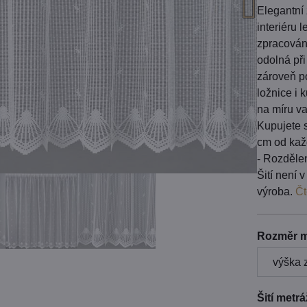
Elegantní
interiéru 
zpracování
odolná při
zároveň p
ložnice i
na míru v
Kupujete s
cm od kaž
- Rozdělen
Šití není 
výroba.
Čt
Rozměr m
Šití metr