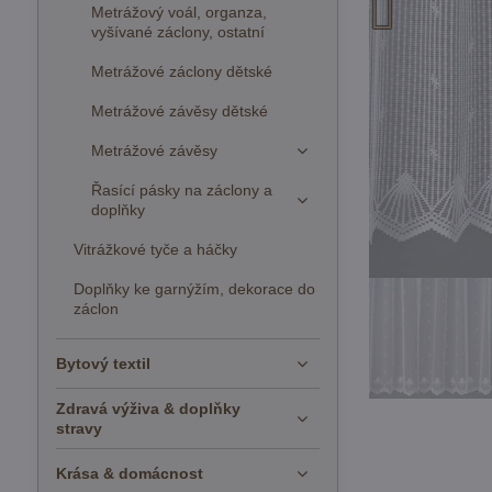
Metrážový voál, organza,
vyšívané záclony, ostatní
Metrážové záclony dětské
Metrážové závěsy dětské
Metrážové závěsy
Řasící pásky na záclony a
doplňky
Vitrážkové tyče a háčky
Doplňky ke garnýžím, dekorace do
záclon
Bytový textil
Zdravá výživa & doplňky
stravy
Krása & domácnost