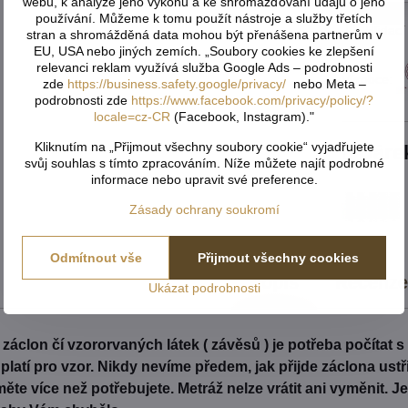
webu, k analýze jeho výkonu a ke shromažďování údajů o jeho
používání. Můžeme k tomu použít nástroje a služby třetích
Hlídací
stran a shromážděná data mohou být přenášena partnerům v
EU, USA nebo jiných zemích. „Soubory cookies ke zlepšení
relevanci reklam využívá služba Google Ads – podrobnosti
Výrobce:
zde
https://business.safety.google/privacy/
nebo Meta –
podrobnosti zde
https://www.facebook.com/privacy/policy/?
locale=cz-CR
(Facebook, Instagram)."
Kliknutím na „Přijmout všechny soubory cookie“ vyjadřujete
Dáre
svůj souhlas s tímto zpracováním. Níže můžete najít podrobné
informace nebo upravit své preference.
Zásady ochrany soukromí
Odmítnout vše
Přijmout všechny cookies
Popis
Recenz
Ukázat podrobnosti
záclon čí vzororvaných látek ( závěsů ) je potřeba počítat 
é platí pro vzor. Nikdy nevíme předem, jak přijde záclona us
ěte více než potřebujete. Metráž nelze vrátit ani vyměnit. 