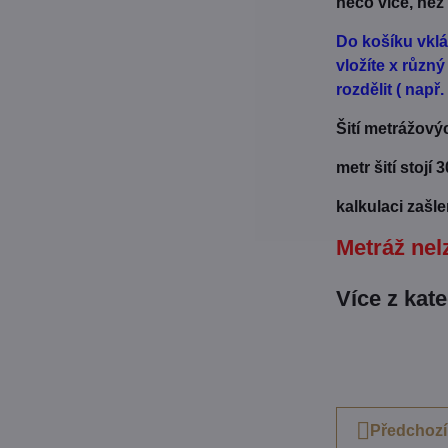
něco více, než
Do košíku vklá
vložíte x různ
rozdělit ( např
Šití metrážový
metr šití stojí 
kalkulaci zašl
Metráž nelz
Více z kat
Předchozí