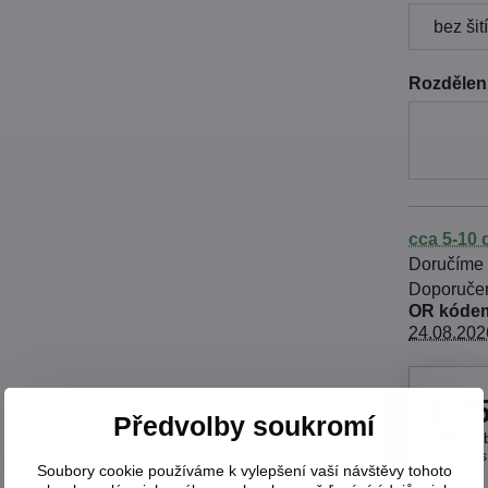
Rozdělení
cca 5-10 
Doručíme
OR kódem
24.08.202
1,7
Předvolby soukromí
1,45 Kč
175 Kč
Soubory cookie používáme k vylepšení vaší návštěvy tohoto