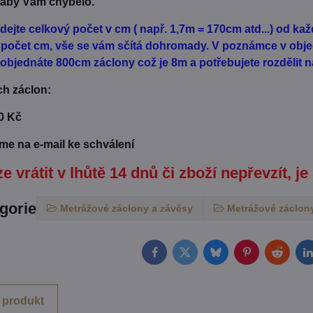
 aby Vám chybělo.
dejte celkový počet v cm ( např. 1,7m = 170cm atd...) od k
ý počet cm, vše se vám sčítá dohromady. V poznámce v obje
. objednáte 800cm záclony což je 8m a potřebujete rozdělit na
ch záclon:
30 Kč
eme na e-mail ke schválení
e vrátit v lhůtě 14 dnů či zboží nepřevzít, je
egorie
Metrážové záclony a závěsy
Metrážové záclony
Facebook
Twitter
Bluesky
Pinterest
Reddit
L
 produkt