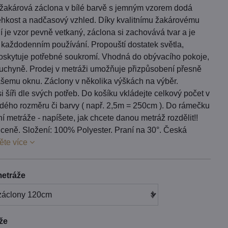
 žakárová záclona v bílé barvě s jemným vzorem dodá
lehkost a nadčasový vzhled. Díky kvalitnímu žakárovému
 je vzor pevně vetkaný, záclona si zachovává tvar a je
 každodenním používání. Propouští dostatek světla,
oskytuje potřebné soukromí. Vhodná do obývacího pokoje,
 kuchyně. Prodej v metráži umožňuje přizpůsobení přesně
ašemu oknu. Záclony v několika výškách na výběr.
i šíři dle svých potřeb. Do košíku vkládejte celkový počet v
dého rozměru či barvy ( např. 2,5m = 250cm ). Do rámečku
í metráže - napíšete, jak chcete danou metráž rozdělit!!
v ceně. Složení: 100% Polyester. Praní na 30°. Česká
ěte více
etráže
áže