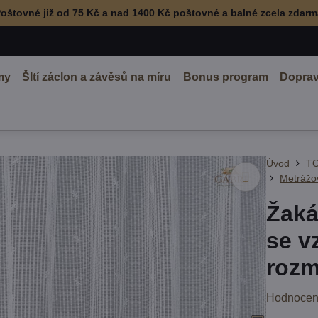
oštovné již od 75 Kč a nad 1400 Kč poštovné a balné zcela zdar
my
ŠItí záclon a závěsů na míru
Bonus program
Doprav
Úvod
TO
Metrážov
Žaká
se v
rozm
Hodnocen