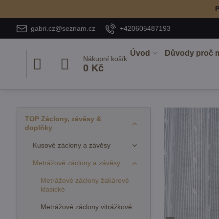
P
gabri.cz@seznam.cz
+420605487193
Úvod
Důvody proč 
Nákupní košík
0 Kč
TOP Záclony, závěsy &
doplňky
Kusové záclony a závěsy
Metrážové záclony a závěsy
Metrážové záclony žakárové
klasické
Metrážové záclony vitrážkové