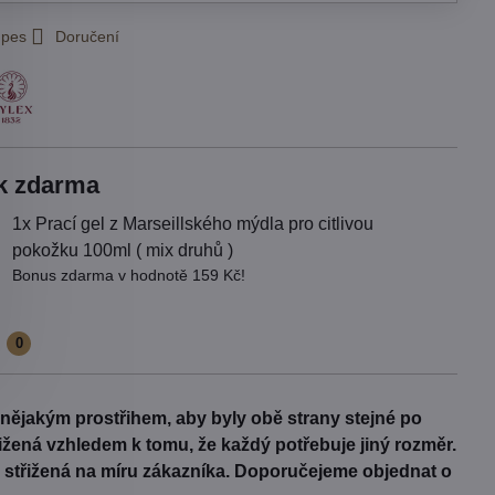
 pes
Doručení
k zdarma
1x Prací gel z Marseillského mýdla pro citlivou
pokožku 100ml ( mix druhů )
Bonus zdarma v hodnotě 159 Kč!
e
0
s nějakým prostřihem, aby byly obě strany stejné po
třižená vzhledem k tomu, že každý potřebuje jiný rozměr.
Je střižená na míru zákazníka. Doporučejeme objednat o