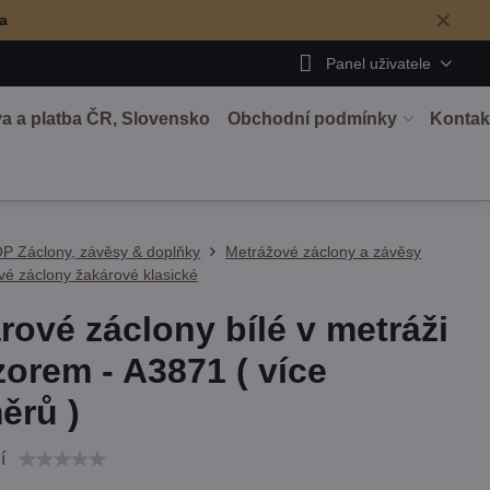
✕
ma
Panel uživatele
a a platba ČR, Slovensko
Obchodní podmínky
Kontak
P Záclony, závěsy & doplňky
Metrážové záclony a závěsy
é záclony žakárové klasické
rové záclony bílé v metráži
zorem - A3871 ( více
ěrů )
í