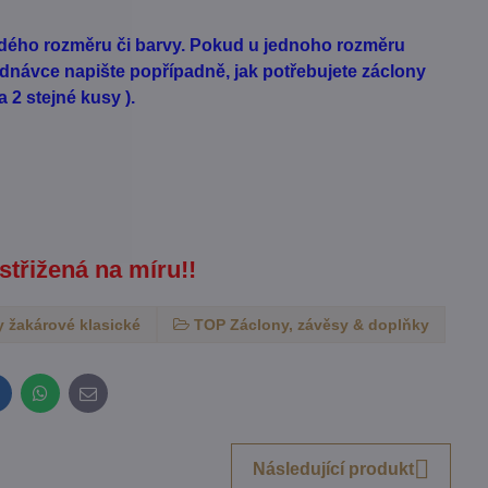
aždého rozměru či barvy. Pokud u jednoho rozměru
dnávce napište popřípadně, jak potřebujete záclony
 2 stejné kusy ).
 střižená na míru!!
 žakárové klasické
TOP Záclony, závěsy & doplňky
inkedIn
WhatsApp
E-
mail
Následující produkt