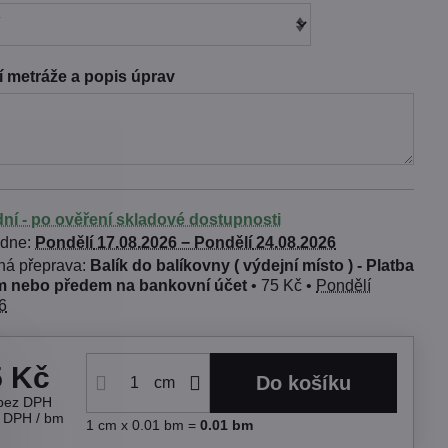
 metráže a popis úprav
dní - po ověření skladové dostupnosti
 dne:
Pondělí
17.08.2026 −
Pondělí
24.08.2026
Balík do balíkovny ( výdejní místo ) - Platba
 nebo předem na bankovní účet
•
75 Kč
•
Pondělí
6
5 Kč
Do košíku
cm
bez DPH
s DPH
/ bm
1
cm
x 0.01 bm =
0.01
bm