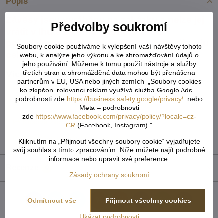
Popis
Závěsy jsou vyráběny na zakázku a nelze jej
Předvolby soukromí
vrátit v lhůtě 14 dnů. U tohoto zboží
požadujeme zálohu ve výši 50% nebo úhradu
Soubory cookie používáme k vylepšení vaší návštěvy tohoto
celé předem.
webu, k analýze jeho výkonu a ke shromažďování údajů o
jeho používání. Můžeme k tomu použít nástroje a služby
třetích stran a shromážděná data mohou být přenášena
Více z kategorie
partnerům v EU, USA nebo jiných zemích. „Soubory cookies
Závěsy kusové
ke zlepšení relevanci reklam využívá služba Google Ads –
podrobnosti zde
https://business.safety.google/privacy/
nebo
Závěsy zatemňovací a 3D motiv exkluzive
Meta – podrobnosti
zde
https://www.facebook.com/privacy/policy/?locale=cz-
Kusové záclony a závěsy
CR
(Facebook, Instagram)."
TOP Záclony, závěsy & doplňky
Kliknutím na „Přijmout všechny soubory cookie“ vyjadřujete
svůj souhlas s tímto zpracováním. Níže můžete najít podrobné
informace nebo upravit své preference.
Recenze
0
Zásady ochrany soukromí
Odmítnout vše
Přijmout všechny cookies
Facebook
Twitter
Bluesky
Pinterest
Reddit
LinkedIn
WhatsApp
E-
mail
Ukázat podrobnosti