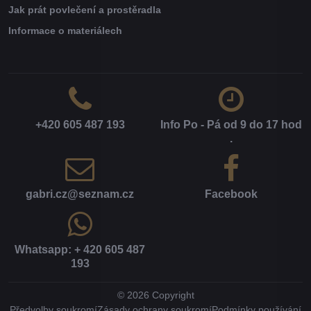
Jak prát povlečení a prostěradla
Informace o materiálech
+420 605 487 193
Info Po - Pá od 9 do 17 hod​
.
gabri​.cz​@seznam​.cz
Facebook
Whatsapp: + 420 605 487
193
©
2026
Copyright
Předvolby soukromí
Zásady ochrany soukromí
Podmínky používání