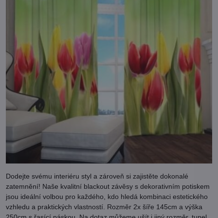
Dodejte svému interiéru styl a zároveň si zajistěte dokonalé
zatemnění! Naše kvalitní blackout závěsy s dekorativním potiskem
jsou ideální volbou pro každého, kdo hledá kombinaci estetického
vzhledu a praktických vlastností. Rozměr 2x šíře 145cm a výška
250cm s řasící páskou. Na dotaz můžeme ušít i jiný rozměr, tunel