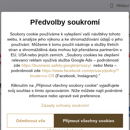
Hlídací
Výrobce:
A
Předvolby soukromí
Soubory cookie používáme k vylepšení vaší návštěvy tohoto
Popis
Recenz
webu, k analýze jeho výkonu a ke shromažďování údajů o jeho
používání. Můžeme k tomu použít nástroje a služby třetích
stran a shromážděná data mohou být přenášena partnerům v
u vyráběny na zakázku a nelze jej vrátit v l
EU, USA nebo jiných zemích. „Soubory cookies ke zlepšení
relevanci reklam využívá služba Google Ads – podrobnosti
výši 50% nebo úhradu celé předem.
zde
https://business.safety.google/privacy/
nebo Meta –
podrobnosti zde
https://www.facebook.com/privacy/policy/?
locale=cz-CR
(Facebook, Instagram)."
egorie
Kliknutím na „Přijmout všechny soubory cookie“ vyjadřujete
svůj souhlas s tímto zpracováním. Níže můžete najít podrobné
sové
Závěsy zatemňovací a 3D motiv exkluzive
Kusov
informace nebo upravit své preference.
Zásady ochrany soukromí
Facebook
Twitter
Bluesky
Pinterest
Reddit
L
Odmítnout vše
Přijmout všechny cookies