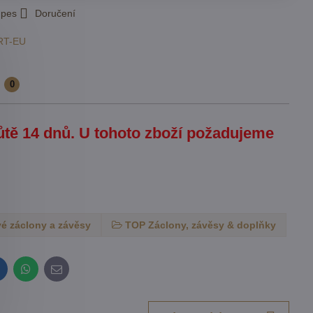
 pes
Doručení
RT-EU
e
0
hůtě 14 dnů. U tohoto zboží požadujeme
é záclony a závěsy
TOP Záclony, závěsy & doplňky
inkedIn
WhatsApp
E-
mail