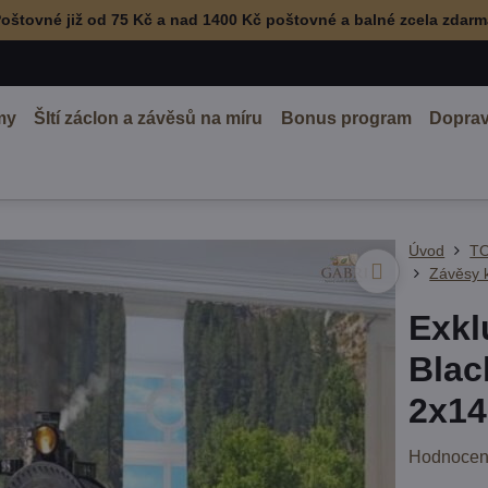
oštovné již od 75 Kč a nad 1400 Kč poštovné a balné zcela zdar
my
ŠItí záclon a závěsů na míru
Bonus program
Doprav
Úvod
TO
Závěsy 
Exkl
Blac
2x14
Hodnocen