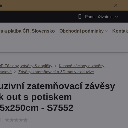
✕
ma
Panel uživatele
a a platba ČR, Slovensko
Obchodní podmínky
Kontak
P Záclony, závěsy & doplňky
Kusové záclony a závěsy
kusové
Závěsy zatemňovací a 3D motiv exkluzive
uzivní zatemňovací závěsy
k out s potiskem
5x250cm - S7552
í