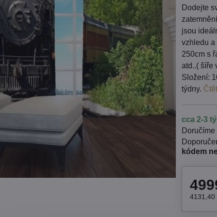
Dodejte sv
zatemnění
jsou ideá
vzhledu a 
250cm s řa
atd..( šíř
Složení: 1
týdny.
Čtě
cca 2-3 t
Doručíme
kódem n
499
4131,40