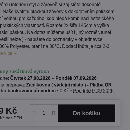
ému interiéru styl a zároveň si zajistěte dokonalé
! Naše kvalitní blackout závěsy s dekorativním potiskem
lní volbou pro každého, kdo hledá kombinaci estetického
praktických vlastností. Rozměr 2x šíře 145cm a výška
sící páskou. Na dotaz můžeme ušít i jiný rozměr, tunel
e větší nelze ) - napíšete do poznámky v objednávce.
00% Polyester, praní na 30°C. Dodací lhůta je cca 2-3
te více
ýdny zakázková výroba
 dne:
Čtvrtek
27.08.2026 −
Pondělí
07.09.2026
Zásilkovna ( výdejní místo ) - Platba QR
ebo bankovním převodem
•
0 Kč
•
Pondělí
07.09.2026
9 Kč
Do košíku
 Kč
bez DPH