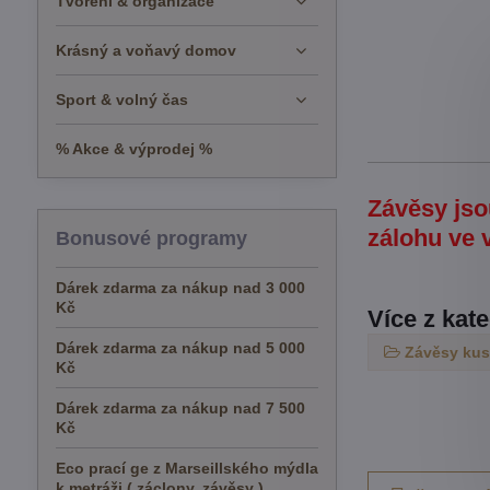
Tvoření & organizace
Krásný a voňavý domov
Sport & volný čas
% Akce & výprodej %
Závěsy jso
zálohu ve 
Bonusové programy
Dárek zdarma za nákup nad 3 000
Kč
Více z kat
Dárek zdarma za nákup nad 5 000
Závěsy ku
Kč
Dárek zdarma za nákup nad 7 500
Kč
Eco prací ge z Marseillského mýdla
k metráži ( záclony, závěsy )