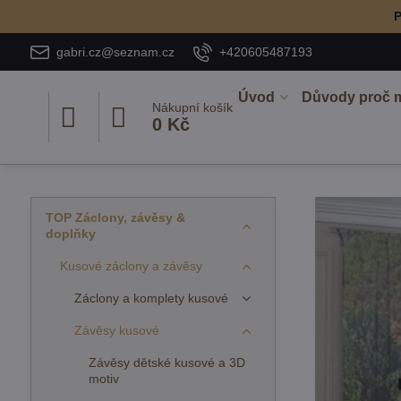
P
gabri.cz@seznam.cz
+420605487193
Úvod
Důvody proč 
Nákupní košík
0 Kč
TOP Záclony, závěsy &
doplňky
Kusové záclony a závěsy
Záclony a komplety kusové
Závěsy kusové
Závěsy dětské kusové a 3D
motiv