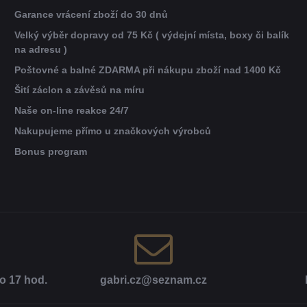
Garance vrácení zboží do 30 dnů
Velký výběr dopravy od 75 Kč ( výdejní místa, boxy či balík
na adresu )
Poštovné a balné ZDARMA při nákupu zboží nad 1400 Kč
Šití záclon a závěsů na míru
Naše on-line reakce 24/7
Nakupujeme přímo u značkových výrobců
Bonus program
o 17 hod​.
gabri​.cz​@seznam​.cz