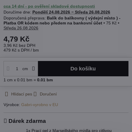
cca 14 dní - po ověření skladové dostupnosti
Doručíme dne:
Pondělí
24.08.2026 −
Středa
26.08.2026
Balík do balíkovny ( výdejní místo ) -
Platba OR kódem nebo předem na bankovní účet
•
75 Kč
•
Středa
26.08.2026
4,79 Kč
3,96 Kč
bez DPH
479 Kč
s DPH
/ bm
Do košíku
cm
1
cm
x 0.01 bm =
0.01
bm
Hlídací pes
Doručení
Výrobce:
Gabri-vyrobno v EU
Dárek zdarma
1x Prací gel z Marseillského mýdla pro citlivou