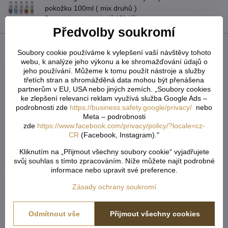
pokožku 100ml ( mix druhů )
Bonus zdarma v hodnotě 159 Kč!
Předvolby soukromí
Popis
Soubory cookie používáme k vylepšení vaší návštěvy tohoto
webu, k analýze jeho výkonu a ke shromažďování údajů o
U tvarovaných záclon čí vzororvaných látek ( závěsů ) je
jeho používání. Můžeme k tomu použít nástroje a služby
potřeba počítat s nějakým prostřihem, aby byly obě strany
třetích stran a shromážděná data mohou být přenášena
stejné po ušití a to samé platí pro vzor. Nikdy nevíme předem,
partnerům v EU, USA nebo jiných zemích. „Soubory cookies
jak přijde záclona ustřižená vzhledem k tomu, že každý
ke zlepšení relevanci reklam využívá služba Google Ads –
podrobnosti zde
https://business.safety.google/privacy/
nebo
potřebuje jiný rozměr. Vždy tedy vezměte více než
Meta – podrobnosti
potřebujete. Metráž nelze vrátit ani vyměnit. Je střižená na
zde
https://www.facebook.com/privacy/policy/?locale=cz-
míru zákazníka. Doporučejeme objednat o něco více, než aby
CR
(Facebook, Instagram)."
Vám chybělo. Záložka zabere cca 5-6cm.
Kliknutím na „Přijmout všechny soubory cookie“ vyjadřujete
Do košíku vkládejte celkový počet v cm ( např. 1,7m = 170cm
svůj souhlas s tímto zpracováním. Níže můžete najít podrobné
atd...) od každého rozměru či barvy. Pokud u jednoho rozměru
informace nebo upravit své preference.
vložíte x různý počet cm, vše se vám sčítá dohromady. Do
Zásady ochrany soukromí
rámečku - Rozdělení metráže - napíšete, jak chtete danou
metráž rozdělit ( např. objednáte 800cm záclony což je 8m a
potřebujete rozdělit na 2 stejné kusy ).
Odmítnout vše
Přijmout všechny cookies