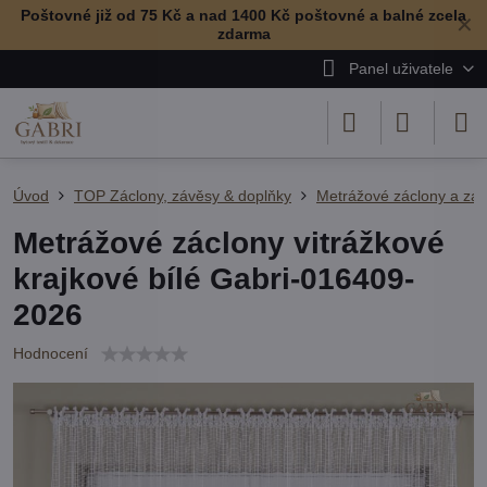
Poštovné již od 75 Kč a nad 1400 Kč poštovné a balné zcela
✕
zdarma
Panel uživatele
Úvod
TOP Záclony, závěsy & doplňky
Metrážové záclony a zá
Metrážové záclony vitrážkové
krajkové bílé Gabri-016409-
2026
Hodnocení