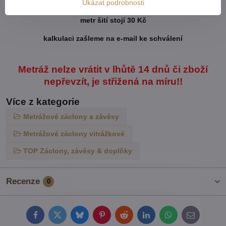
Šití metrážových záclon:
Ukázat podrobnosti
metr šití stojí 30 Kč
kalkulaci zašleme na e-mail ke schválení
Metráž nelze vrátit v lhůtě 14 dnů či zboží
nepřevzít, je střižená na míru!!
Více z kategorie
Metrážové záclony a závěsy
Metrážové záclony vitrážkové
TOP Záclony, závěsy & doplňky
Recenze
0
Facebook
Twitter
Bluesky
Pinterest
Reddit
LinkedIn
WhatsApp
E-
mail