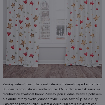
Závěsy zatemňovací black out tištěné - materiál o vysoké gramáži
300g/m² s propustností světla pouze 3%. Sublimační tisk zaručuje
dlouholetou životnost barev. Závěsy jsou z jedné strany s potiskem
a z druhé strany světlé jednobarevné. Cena závěsů je za 2 kusy
klasického rozměru šíře 140cm a výška 250 cm s tunýlkem cca