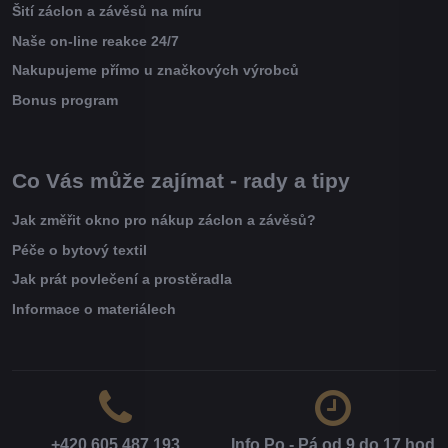
Šití záclon a závěsů na míru
Naše on-line reakce 24/7
Nakupujeme přímo u značkových výrobců
Bonus program
Co Vás může zajímat - rady a tipy
Jak změřit okno pro nákup záclon a závěsů?
Péče o bytový textil
Jak prát povlečení a prostěradla
Informace o materiálech
+420 605 487 193
Info Po - Pá od 9 do 17 hod​