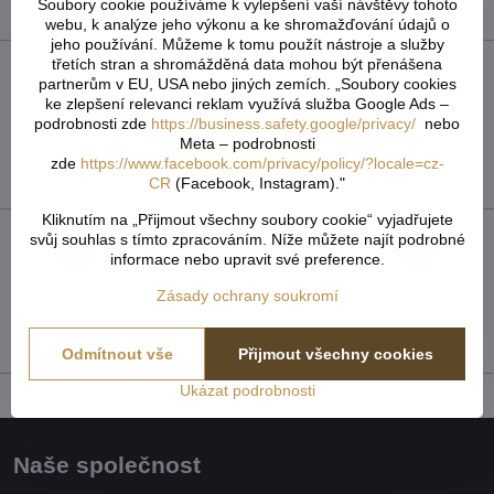
Soubory cookie používáme k vylepšení vaší návštěvy tohoto
Výrobce:
IM-ČR
webu, k analýze jeho výkonu a ke shromažďování údajů o
jeho používání. Můžeme k tomu použít nástroje a služby
třetích stran a shromážděná data mohou být přenášena
Recenze
0
partnerům v EU, USA nebo jiných zemích. „Soubory cookies
ke zlepšení relevanci reklam využívá služba Google Ads –
Zatím bez hodnocení. Buďte první!
podrobnosti zde
https://business.safety.google/privacy/
nebo
Meta – podrobnosti
zde
https://www.facebook.com/privacy/policy/?locale=cz-
Přidat recenzi
CR
(Facebook, Instagram)."
Kliknutím na „Přijmout všechny soubory cookie“ vyjadřujete
svůj souhlas s tímto zpracováním. Níže můžete najít podrobné
Facebook
Twitter
Bluesky
Pinterest
Reddit
LinkedIn
WhatsApp
E-
informace nebo upravit své preference.
mail
Zásady ochrany soukromí
Předchozí produkt
Následující produkt
Odmítnout vše
Přijmout všechny cookies
Ukázat podrobnosti
Naše společnost