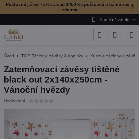
Poštovné již od 75 Kč a nad 1400 Kč poštovné a balné zcela
✕
zdarma
Panel uživatele
Úvod
TOP Záclony, závěsy & doplňky
Kusové záclony a závěs
Zatemňovací závěsy tištěné
black out 2x140x250cm -
Vánoční hvězdy
Hodnocení