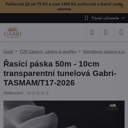
Poštovné již od 75 Kč a nad 1400 Kč poštovné a balné zcela
✕
zdarma
Panel uživatele
Úvod
TOP Záclony, závěsy & doplňky
Metrážové záclony a zá
Řasící páska 50m - 10cm
transparentní tunelová Gabri-
TASMAM/T17-2026
Hodnocení