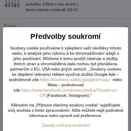
pokožku 100ml ( mix druhů )
Bonus zdarma v hodnotě 159 Kč!
Popis
Předvolby soukromí
Transparentní řasící páska ze 100% polyesteru je lehký, pevný a
tvarově stálý materiál určený k vytváření pravidelného řasení látek.
Soubory cookie používáme k vylepšení vaší návštěvy tohoto
Díky své průhlednosti je nenápadná a vhodná i pro jemné či světlé
webu, k analýze jeho výkonu a ke shromažďování údajů o
textilie, kde neruší vzhled. Polyester zajišťuje vysokou odolnost
jeho používání. Můžeme k tomu použít nástroje a služby
proti roztržení, minimální srážlivost a dlouhou životnost. Páska je
třetích stran a shromážděná data mohou být přenášena
stabilní, snadno se přišívá a dobře drží tvar i při častém používání
partnerům v EU, USA nebo jiných zemích. „Soubory cookies
nebo praní. Ideální pro záclony, dekorační textilie i bytový textil.
ke zlepšení relevanci reklam využívá služba Google Ads –
podrobnosti zde
https://business.safety.google/privacy/
nebo
Více z kategorie
Meta – podrobnosti
zde
https://www.facebook.com/privacy/policy/?locale=cz-
Metrážové záclony a závěsy
CR
(Facebook, Instagram)."
Řasící pásky na záclony a doplňky
Kliknutím na „Přijmout všechny soubory cookie“ vyjadřujete
svůj souhlas s tímto zpracováním. Níže můžete najít podrobné
Řasící pásky celé balení
informace nebo upravit své preference.
TOP Záclony, závěsy & doplňky
Zásady ochrany soukromí