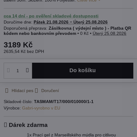
cca 14 dní - po ověření skladové dostupnosti
Doručíme dne:
Pátek
21.08.2026 −
Úterý
25.08.2026
Zásilkovna ( výdejní místo ) - Platba QR
kódem nebo bankovním převodem
•
0 Kč
•
Úterý
25.08.2026
3189 Kč
2635,54 Kč
bez DPH
Do košíku
Hlídací pes
Doručení
Skladové číslo:
TASMAM/T17/000/010000/1-1
Výrobce:
Gabri-vyrobno v EU
Dárek zdarma
1x Prací gel z Marseillského mýdla pro citlivou