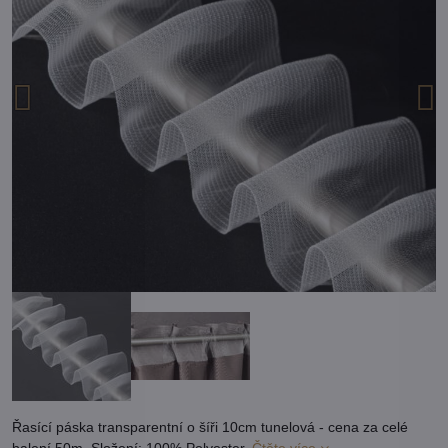
Řasící páska transparentní o šíři 10cm tunelová - cena za celé
balení 50m. Složení: 100% Polyester.
Čtěte více