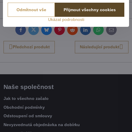
Odmítnout vše
Přijmout všechny cookies
Recenze
0
Ukázat podrobnosti
Facebook
Twitter
Bluesky
Pinterest
Reddit
LinkedIn
WhatsApp
E-
mail
Předchozí produkt
Následující produkt
Naše společnost
Jak to všechno začalo
Obchodní podmínky
Odstoupení od smlouvy
Nevyzvednutá objednávka na dobírku