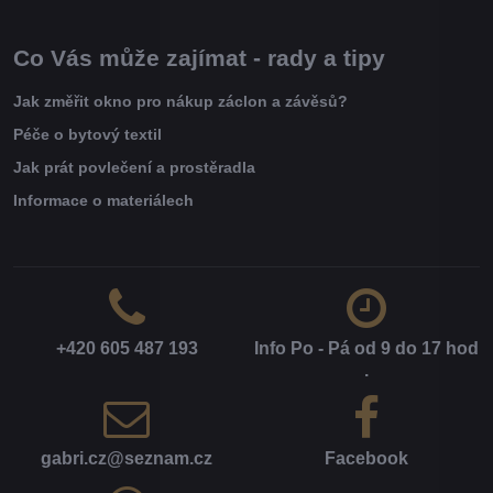
Co Vás může zajímat - rady a tipy
Jak změřit okno pro nákup záclon a závěsů?
Péče o bytový textil
Jak prát povlečení a prostěradla
Informace o materiálech
+420 605 487 193
Info Po - Pá od 9 do 17 hod​
.
gabri​.cz​@seznam​.cz
Facebook