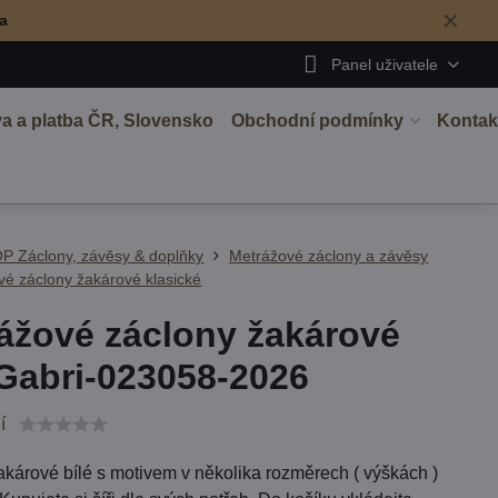
✕
ma
Panel uživatele
a a platba ČR, Slovensko
Obchodní podmínky
Kontak
P Záclony, závěsy & doplňky
Metrážové záclony a závěsy
é záclony žakárové klasické
ážové záclony žakárové
 Gabri-023058-2026
í
akárové bílé s motivem v několika rozměrech ( výškách )