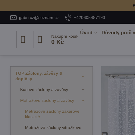
P
gabri.cz@seznam.cz
+420605487193
Úvod
Důvody proč 
Nákupní košík
0 Kč
TOP Záclony, závěsy &
doplňky
Kusové záclony a závěsy
Metrážové záclony a závěsy
Metrážové záclony žakárové
klasické
Metrážové záclony vitrážkové