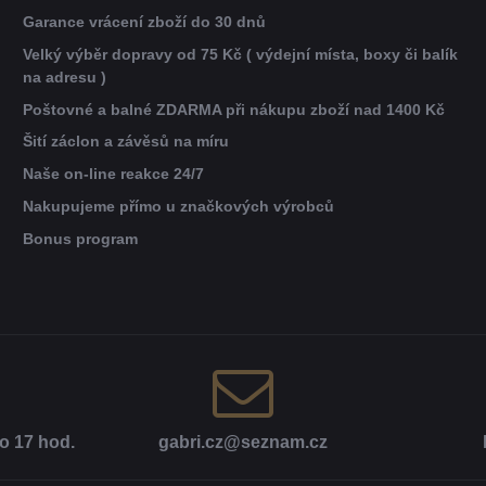
Garance vrácení zboží do 30 dnů
Velký výběr dopravy od 75 Kč ( výdejní místa, boxy či balík
na adresu )
Poštovné a balné ZDARMA při nákupu zboží nad 1400 Kč
Šití záclon a závěsů na míru
Naše on-line reakce 24/7
Nakupujeme přímo u značkových výrobců
Bonus program
o 17 hod​.
gabri​.cz​@seznam​.cz