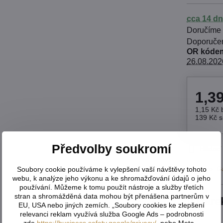
cca 14 dn
Doručíme
OR kódem
26.08.202
1,3
1,15 Kč
139 Kč
Předvolby soukromí
Hlídací
Výrobce:
G
Soubory cookie používáme k vylepšení vaší návštěvy tohoto
webu, k analýze jeho výkonu a ke shromažďování údajů o jeho
používání. Můžeme k tomu použít nástroje a služby třetích
stran a shromážděná data mohou být přenášena partnerům v
Dáre
EU, USA nebo jiných zemích. „Soubory cookies ke zlepšení
relevanci reklam využívá služba Google Ads – podrobnosti