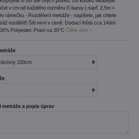
 Kupujete si šíři dle svých potřeb. Do košíku vkládejte
čet v cm od každého rozměru či barvy ( např. 2,5m =
o rámečku - Rozdělení metráže - napíšete, jak chtete
áž rozdělit!! Šití není v ceně. Dodací lhůta cca 14dní.
100% Polyester. Praní na 30°C
Čtěte více
etráže
áže
 metráže a popis úprav