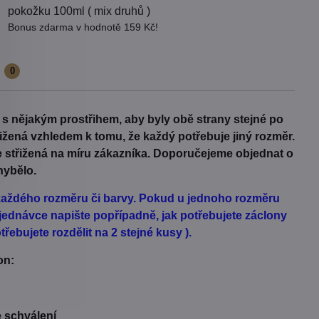
pokožku 100ml ( mix druhů )
Bonus zdarma v hodnotě 159 Kč!
e
0
t s nějakým prostřihem, aby byly obě strany stejné po
třižená vzhledem k tomu, že každý potřebuje jiný rozměr.
Je střižená na míru zákazníka. Doporučejeme objednat o
hybělo.
d každého rozměru či barvy. Pokud u jednoho rozměru
jednávce napište popřípadně, jak potřebujete záclony
řebujete rozdělit na 2 stejné kusy ).
on:
e schválení