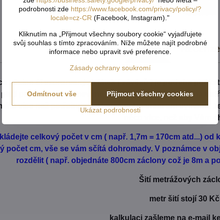
zde
https://business.safety.google/privacy/
nebo Meta –
podrobnosti zde
https://www.facebook.com/privacy/policy/?
locale=cz-CR
(Facebook, Instagram)."
Kliknutím na „Přijmout všechny soubory cookie“ vyjadřujete
svůj souhlas s tímto zpracováním. Níže můžete najít podrobné
Popis
Recenz
informace nebo upravit své preference.
Zásady ochrany soukromí
h záclon čí vzororvaných látek ( závěsů ) je potřeba počíta
é platí pro vzor. Nikdy nevíme předem, jak přijde záclona us
Odmítnout vše
Přijmout všechny cookies
ěte více než potřebujete. Metráž nelze vrátit ani vyměnit. 
Ukázat podrobnosti
něco více, než aby Vám c
kládejte celkový počet v cm ( např. 1,7m = 170cm atd...) o
zný počet cm, vše se vám sčítá dohromady. V poznámce v ob
rozdělit ( např. objednáte 800cm záclony což je 8m a pot
Šití metrážových zácl
metr šití stojí 30 Kč
kalkulaci zašleme na e-mail k