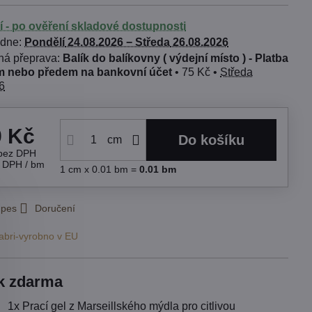
í - po ověření skladové dostupnosti
 dne:
Pondělí
24.08.2026 −
Středa
26.08.2026
Balík do balíkovny ( výdejní místo ) - Platba
 nebo předem na bankovní účet
•
75 Kč
•
Středa
6
9 Kč
Do košíku
cm
bez DPH
s DPH
/ bm
1
cm
x 0.01 bm =
0.01
bm
 pes
Doručení
abri-vyrobno v EU
k zdarma
1x Prací gel z Marseillského mýdla pro citlivou