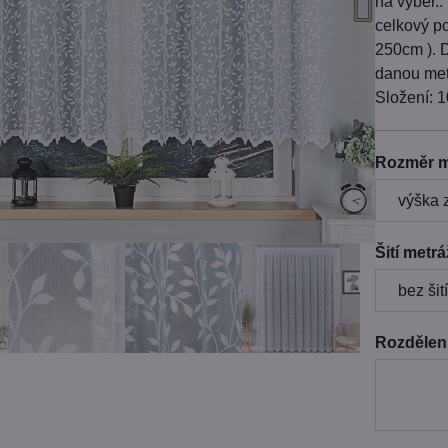
na výběr..
celkový po
250cm ). D
danou metr
Složení: 
Rozměr m
Šití metr
Rozdělení