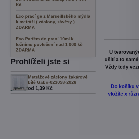
Kč
Eco prací ge z Marseillského mýdla
k metráži ( záclony, závěsy )
ZDARMA
Eco Parfém do praní 10ml k
ložnímu povlečení nad 1 000 kč
ZDARMA
U tvarovanýc
ušití a to sam
Prohlíželi jste si
Vždy tedy vezm
Metrážové záclony žakárové
bílé Gabri-023058-2026
Do košíku v
od 1,39 Kč
vložíte x rů