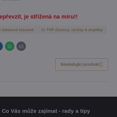
epřevzít, je střižená na míru!!
 žakárové klasické
TOP Záclony, závěsy & doplňky
inkedIn
WhatsApp
E-
mail
Následující produkt
Co Vás může zajímat - rady a tipy