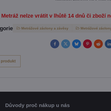
Metráž nelze vrátit v lhůtě 14 dnů či zboží n
egorie
Metrážové záclony a závěsy
Metrážové záclony
Facebook
Twitter
Bluesky
Pinterest
Reddit
L
 produkt
Důvody proč nákup u nás