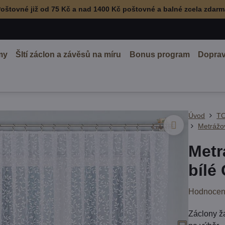
oštovné již od 75 Kč a nad 1400 Kč poštovné a balné zcela zdar
my
ŠItí záclon a závěsů na míru
Bonus program
Doprav
Úvod
TO
Metrážov
Metr
bílé
Hodnocen
Záclony ž