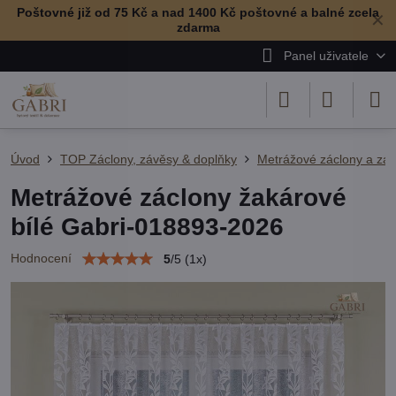
Poštovné již od 75 Kč a nad 1400 Kč poštovné a balné zcela
✕
zdarma
Panel uživatele
Úvod
TOP Záclony, závěsy & doplňky
Metrážové záclony a zá
Metrážové záclony žakárové
bílé Gabri-018893-2026
Hodnocení
5
/
5
(
1
x)