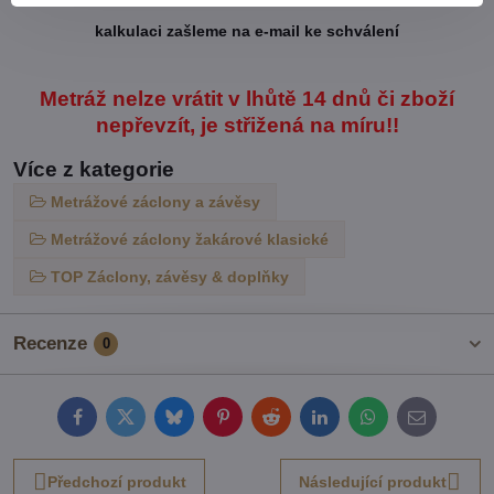
kalkulaci zašleme na e-mail ke schválení
Metráž nelze vrátit v lhůtě 14 dnů či zboží
nepřevzít, je střižená na míru!!
Více z kategorie
Metrážové záclony a závěsy
Metrážové záclony žakárové klasické
TOP Záclony, závěsy & doplňky
Recenze
0
Facebook
Twitter
Bluesky
Pinterest
Reddit
LinkedIn
WhatsApp
E-
mail
Předchozí produkt
Následující produkt