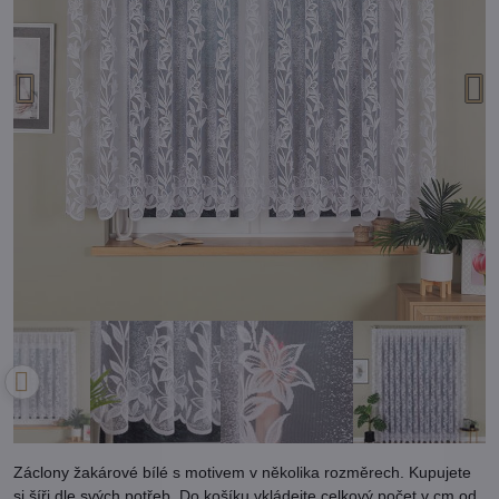
Záclony žakárové bílé s motivem v několika rozměrech. Kupujete
si šíři dle svých potřeb. Do košíku vkládejte celkový počet v cm od