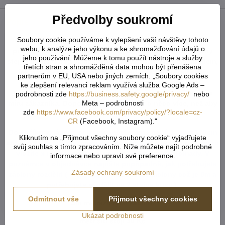
Předvolby soukromí
Popis
Soubory cookie používáme k vylepšení vaší návštěvy tohoto
U tvarovaných záclon čí vzororvaných látek ( závěsů ) je
webu, k analýze jeho výkonu a ke shromažďování údajů o
potřeba počítat s nějakým prostřihem, aby byly obě strany
jeho používání. Můžeme k tomu použít nástroje a služby
stejné po ušití a to samé platí pro vzor. Nikdy nevíme předem,
třetích stran a shromážděná data mohou být přenášena
jak přijde záclona ustřižená vzhledem k tomu, že každý
partnerům v EU, USA nebo jiných zemích. „Soubory cookies
potřebuje jiný rozměr. Vždy tedy vezměte více než
ke zlepšení relevanci reklam využívá služba Google Ads –
potřebujete. Metráž nelze vrátit ani vyměnit. Je střižená na
podrobnosti zde
https://business.safety.google/privacy/
nebo
Meta – podrobnosti
míru zákazníka. Doporučejeme objednat o něco více, než aby
zde
https://www.facebook.com/privacy/policy/?locale=cz-
Vám chybělo.
CR
(Facebook, Instagram)."
Do košíku vkládejte celkový počet v cm ( např. 1,7m = 170cm
Kliknutím na „Přijmout všechny soubory cookie“ vyjadřujete
atd...) od každého rozměru či barvy. Pokud u jednoho rozměru
svůj souhlas s tímto zpracováním. Níže můžete najít podrobné
vložíte x různý počet cm, vše se vám sčítá dohromady. V
informace nebo upravit své preference.
poznámce v objednávce napište popřípadně, jak potřebujete
Zásady ochrany soukromí
záclony rozdělit ( např. objednáte 800cm záclony což je 8m a
potřebujete rozdělit na 2 stejné kusy ).
Odmítnout vše
Přijmout všechny cookies
Šití metrážových záclon:
Ukázat podrobnosti
metr šití stojí 30 Kč