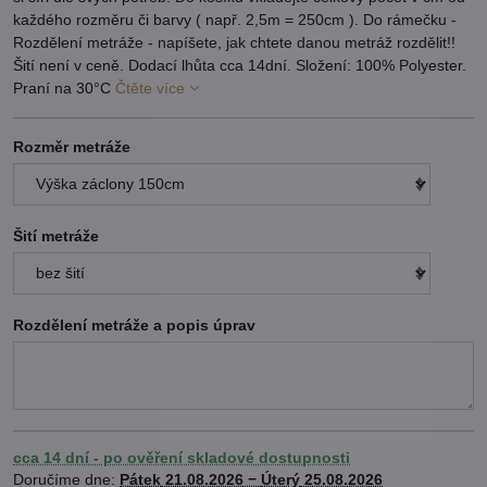
každého rozměru či barvy ( např. 2,5m = 250cm ). Do rámečku -
Rozdělení metráže - napíšete, jak chtete danou metráž rozdělit!!
Šití není v ceně. Dodací lhůta cca 14dní. Složení: 100% Polyester.
Praní na 30°C
Čtěte více
Rozměr metráže
Šití metráže
Rozdělení metráže a popis úprav
cca 14 dní - po ověření skladové dostupnosti
Doručíme dne:
Pátek
21.08.2026 −
Úterý
25.08.2026