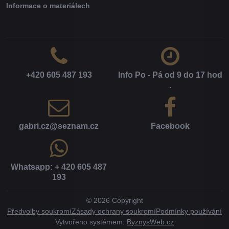
Informace o materiálech
+420 605 487 193
Info Po - Pá od 9 do 17 hod​
.
gabri​.cz​@seznam​.cz
Facebook
Whatsapp: + 420 605 487
193
©
2026
Copyright
Předvolby soukromí
Zásady ochrany soukromí
Podmínky používání
Vytvořeno systémem:
ByznysWeb.cz