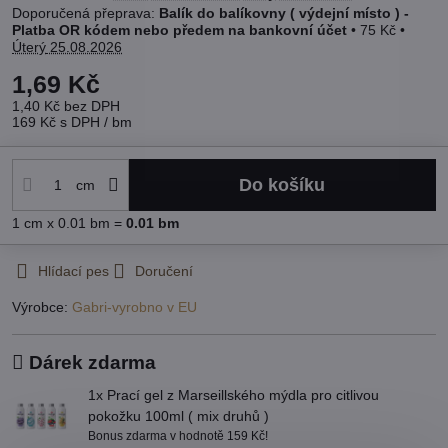
Balík do balíkovny ( výdejní místo ) -
Platba OR kódem nebo předem na bankovní účet
•
75 Kč
•
Úterý
25.08.2026
1,69 Kč
1,40 Kč
bez DPH
169 Kč
s DPH
/ bm
Do košíku
cm
1
cm
x 0.01 bm =
0.01
bm
Hlídací pes
Doručení
Výrobce:
Gabri-vyrobno v EU
Dárek zdarma
1x Prací gel z Marseillského mýdla pro citlivou
pokožku 100ml ( mix druhů )
Bonus zdarma v hodnotě 159 Kč!