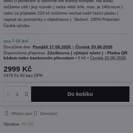
deku či povlečení a vytvoříte tím krásný komplet. Na dotaz
můžeme ušít i jiný rozměr ( nelze větší šíře, max. je 140cmcm )
nebo za příplatek 220 kč můžeme nechat našít řasící pásku (
napsat do poznámky v objednávce ). Složení: 100% Polyester.
Česká výroba.
cca 7-10 dní
Doručíme dne:
Pondělí
17.08.2026 −
Čtvrtek
20.08.2026
Zásilkovna ( výdejní místo ) - Platba QR
kódem nebo bankovním převodem
•
0 Kč
•
Čtvrtek
20.08.2026
2999 Kč
2478,51 Kč
bez DPH
Do košíku
Hlídací pes
Doručení
Výrobce:
IM-ČR