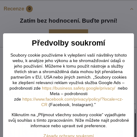
Recenze
0
Zatím bez hodnocení. Buďte první!
Přidat recenzi
Předvolby soukromí
Soubory cookie používáme k vylepšení vaší návštěvy tohoto
webu, k analýze jeho výkonu a ke shromažďování údajů o
Facebook
Twitter
Bluesky
Pinterest
Reddit
LinkedIn
WhatsApp
E-
mail
jeho používání. Můžeme k tomu použít nástroje a služby
třetích stran a shromážděná data mohou být přenášena
Předchozí produkt
Následující produkt
partnerům v EU, USA nebo jiných zemích. „Soubory cookies
ke zlepšení relevanci reklam využívá služba Google Ads –
podrobnosti zde
https://business.safety.google/privacy/
nebo
Alternativní produkty
Meta – podrobnosti
zde
https://www.facebook.com/privacy/policy/?locale=cz-
CR
(Facebook, Instagram)."
Kliknutím na „Přijmout všechny soubory cookie“ vyjadřujete
svůj souhlas s tímto zpracováním. Níže můžete najít podrobné
informace nebo upravit své preference.
Zásady ochrany soukromí