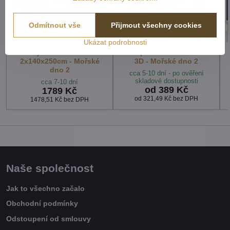
Odmítnout vše
Přijmout všechny cookies
Ukázat podrobnosti
Závěsy dekorační tištěné
Fotopolštářek s efektem
2x140x250cm - Mořské
3D - Mořské dno 2
dno 2
cca 5-10 dní - po ověření
skladové dostupnosti
cca 7-10 dní
od 389 Kč
1789 Kč
od 321,49 Kč
bez DPH
1478,51 Kč
bez DPH
Naše společnost
Jak to všechno začalo
Obchodní podmínky
Odstoupení od smlouvy