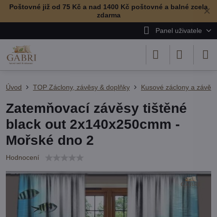
Poštovné již od 75 Kč a nad 1400 Kč poštovné a balné zcela
✕
zdarma
Panel uživatele
Úvod
TOP Záclony, závěsy & doplňky
Kusové záclony a závěs
Zatemňovací závěsy tištěné
black out 2x140x250cmm -
Mořské dno 2
Hodnocení