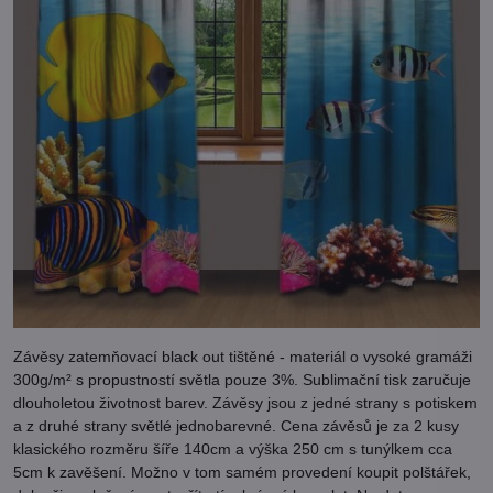
Závěsy zatemňovací black out tištěné - materiál o vysoké gramáži
300g/m² s propustností světla pouze 3%. Sublimační tisk zaručuje
dlouholetou životnost barev. Závěsy jsou z jedné strany s potiskem
a z druhé strany světlé jednobarevné. Cena závěsů je za 2 kusy
klasického rozměru šíře 140cm a výška 250 cm s tunýlkem cca
5cm k zavěšení. Možno v tom samém provedení koupit polštářek,