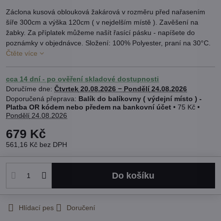
Záclona kusová oblouková žakárová v rozměru před nařasením
šíře 300cm a výška 120cm ( v nejdelším místě ). Zavěšení na
žabky. Za příplatek můžeme našít řasící pásku - napíšete do
poznámky v objednávce. Složení: 100% Polyester, praní na 30°C.
Čtěte více
cca 14 dní - po ověření skladové dostupnosti
Doručíme dne:
Čtvrtek
20.08.2026 −
Pondělí
24.08.2026
Balík do balíkovny ( výdejní místo ) -
Platba OR kódem nebo předem na bankovní účet
•
75 Kč
•
Pondělí
24.08.2026
679 Kč
561,16 Kč
bez DPH
Do košíku
Hlídací pes
Doručení