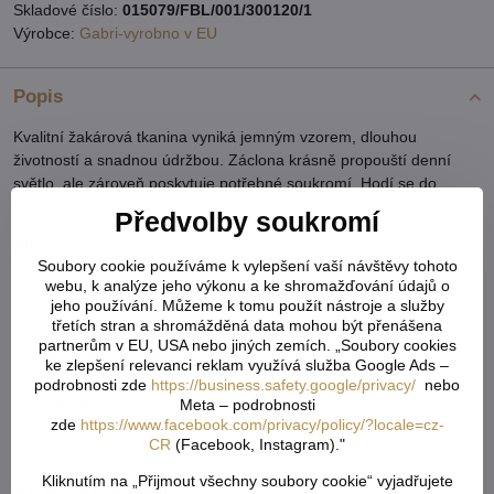
Skladové číslo:
015079/FBL/001/300120/1
Výrobce:
Gabri-vyrobno v EU
Popis
Kvalitní žakárová tkanina vyniká jemným vzorem, dlouhou
životností a snadnou údržbou. Záclona krásně propouští denní
světlo, ale zároveň poskytuje potřebné soukromí. Hodí se do
kuchyně, obývacího pokoje, ložnice i jídelny.
Předvolby soukromí
Hlavní vlastnosti:
Soubory cookie používáme k vylepšení vaší návštěvy tohoto
kusová záclona – připravená k okamžitému zavěšení
webu, k analýze jeho výkonu a ke shromažďování údajů o
jeho používání. Můžeme k tomu použít nástroje a služby
obloukové zakončení pro elegantní vzhled
třetích stran a shromážděná data mohou být přenášena
kvalitní žakárový materiál
partnerům v EU, USA nebo jiných zemích. „Soubory cookies
jemný dekorativní vzor
ke zlepšení relevanci reklam využívá služba Google Ads –
dobře propouští světlo, zachovává soukromí
podrobnosti zde
https://business.safety.google/privacy/
nebo
snadná údržba, dlouhá životnost
Meta – podrobnosti
Záclona je vhodná jak do klasických, tak moderních interiérů a
zde
https://www.facebook.com/privacy/policy/?locale=cz-
CR
(Facebook, Instagram)."
skvěle doplní každý domov.
Kliknutím na „Přijmout všechny soubory cookie“ vyjadřujete
Více z kategorie