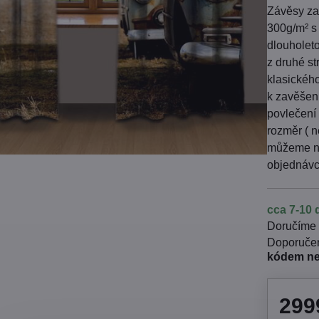
Závěsy zat
300g/m² s 
dlouholeto
z druhé s
klasickéh
k zavěšen
povlečení 
rozměr ( n
můžeme ne
objednávc
cca 7-10 
Doručíme
kódem n
299