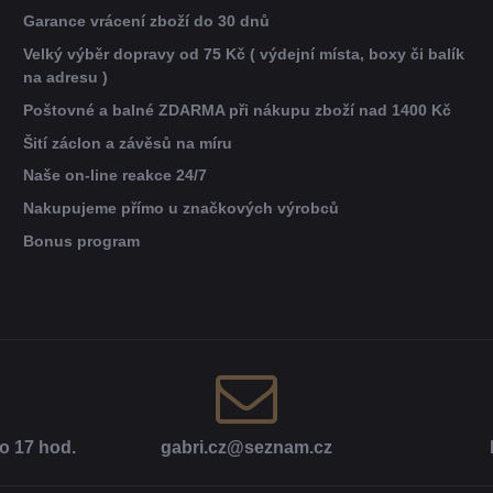
Garance vrácení zboží do 30 dnů
Velký výběr dopravy od 75 Kč ( výdejní místa, boxy či balík
na adresu )
Poštovné a balné ZDARMA při nákupu zboží nad 1400 Kč
Šití záclon a závěsů na míru
Naše on-line reakce 24/7
Nakupujeme přímo u značkových výrobců
Bonus program
o 17 hod​.
gabri​.cz​@seznam​.cz