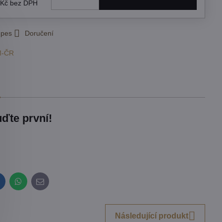
 Kč
bez DPH
 pes
Doručení
M-ČR
ďte první!
inkedIn
WhatsApp
E-
mail
Následující produkt