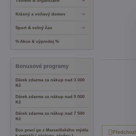
Tvoření & organizace
Krásný a voňavý domov
Sport & volný čas
% Akce & výprodej %
Bonusové programy
Dárek zdarma za nákup nad 3 000
Kč
Dárek zdarma za nákup nad 5 000
Kč
Dárek zdarma za nákup nad 7 500
Kč
Eco prací ge z Marseillského mýdla
Předchozí
k metráži ( záclony, závěsy )