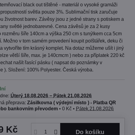
emňovací black out tištěné - materiál o vysoké gramáži
propustností světla pouze 3%. Sublimační tisk zaručuje
u životnost barev. Závěsy jsou z jedné strany s potiskem a
trany světlé jednobarevné. Cena závěsů je za 2 kusy
o rozměru šíře 140cm a výška 250 cm s tunýlkem cca 5cm
í. Možno v tom samém provedení koupit polštářek, deku či
a vytvoříte tím krásný komplet. Na dotaz můžeme ušít i jiný
elze větší šíře, max. je 140cmcm ) nebo za příplatek 220 kč
chat našít řasící pásku ( napsat do poznámky v
e ). Složení: 100% Polyester. Česká výroba.
dní
 dne:
Úterý
18.08.2026 −
Pátek
21.08.2026
Zásilkovna ( výdejní místo ) - Platba QR
ebo bankovním převodem
•
0 Kč
•
Pátek
21.08.2026
9 Kč
Do košíku