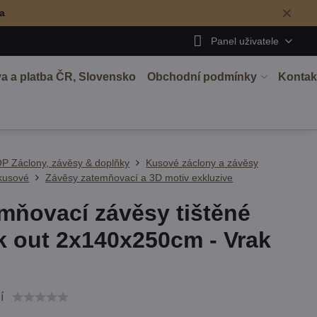
✕
ma
Panel uživatele
a a platba ČR, Slovensko
Obchodní podmínky
Kontak
P Záclony, závěsy & doplňky
Kusové záclony a závěsy
kusové
Závěsy zatemňovací a 3D motiv exkluzive
mňovací závěsy tištěné
k out 2x140x250cm - Vrak
í