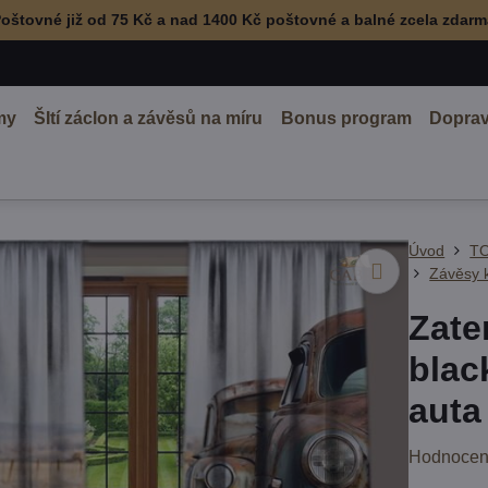
oštovné již od 75 Kč a nad 1400 Kč poštovné a balné zcela zdar
my
ŠItí záclon a závěsů na míru
Bonus program
Doprav
Úvod
TO
Závěsy 
Zate
blac
auta
Hodnocen