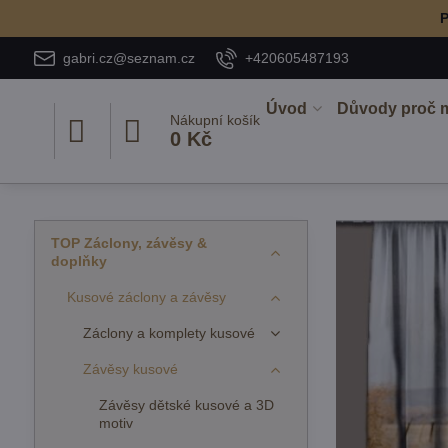
P
gabri.cz@seznam.cz
+420605487193
Úvod
Důvody proč 
Nákupní košík
0 Kč
TOP Záclony, závěsy &
doplňky
Kusové záclony a závěsy
Záclony a komplety kusové
Závěsy kusové
Závěsy dětské kusové a 3D
motiv