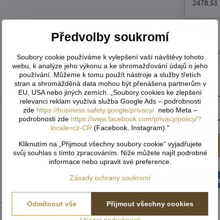
2478,51
Hlídací
Předvolby soukromí
Výrobce:
I
Soubory cookie používáme k vylepšení vaší návštěvy tohoto
webu, k analýze jeho výkonu a ke shromažďování údajů o jeho
používání. Můžeme k tomu použít nástroje a služby třetích
Recenze
0
stran a shromážděná data mohou být přenášena partnerům v
EU, USA nebo jiných zemích. „Soubory cookies ke zlepšení
relevanci reklam využívá služba Google Ads – podrobnosti
zde
https://business.safety.google/privacy/
nebo Meta –
Zatím bez hodnocení. Bu
podrobnosti zde
https://www.facebook.com/privacy/policy/?
locale=cz-CR
(Facebook, Instagram)."
Kliknutím na „Přijmout všechny soubory cookie“ vyjadřujete
Přidat recenzi
svůj souhlas s tímto zpracováním. Níže můžete najít podrobné
informace nebo upravit své preference.
Zásady ochrany soukromí
Facebook
Twitter
Bluesky
Pinterest
Reddit
L
Odmítnout vše
Přijmout všechny cookies
 produkt
Ukázat podrobnosti