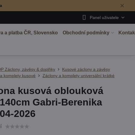
✕
ma
Panel uživatele
a a platba ČR, Slovensko
Obchodní podmínky
Kontak
P Záclony, závěsy & doplňky
Kusové záclony a závěsy
 a komplety kusové
Záclony a komplety universální krátké
ona kusová oblouková
140cm Gabri-Berenika
04-2026
í