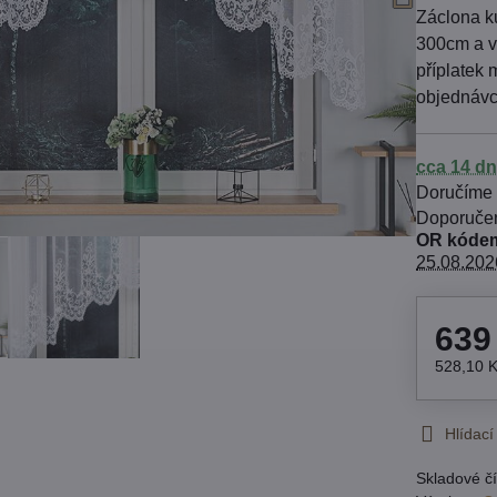
Záclona k
300cm a v
příplatek
objednávc
cca 14 dn
Doručíme
OR kódem
25.08.202
639
528,10 
Hlídací
Skladové čí