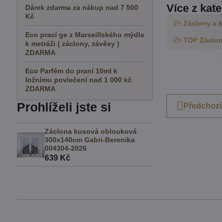
Více z kat
Dárek zdarma za nákup nad 7 500
Kč
Záclony a 
Eco prací ge z Marseillského mýdla
TOP Záclon
k metráži ( záclony, závěsy )
ZDARMA
Eco Parfém do praní 10ml k
ložnímu povlečení nad 1 000 kč
ZDARMA
Prohlíželi jste si
Předchozí
Záclona kusová oblouková
300x140cm Gabri-Berenika
004304-2026
639 Kč