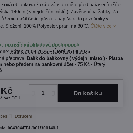
usová oblouková žakárová v rozměru před nařasením šíře
ýška 140cm ( v nejdelším místě ). Zavěšení na žabky. Za
 můžeme našít řasící pásku - napíšete do poznámky v
e. Složení: 100% Polyester, praní na 30°C.
Čtěte více
í - po ověření skladové dostupnosti
 dne:
Pátek
21.08.2026 −
Úterý
25.08.2026
Balík do balíkovny ( výdejní místo ) - Platba
 nebo předem na bankovní účet
•
75 Kč
•
Úterý
6
 Kč
Do košíku
Kč
bez DPH
 pes
Doručení
slo:
004304/FBL/001/300140/1