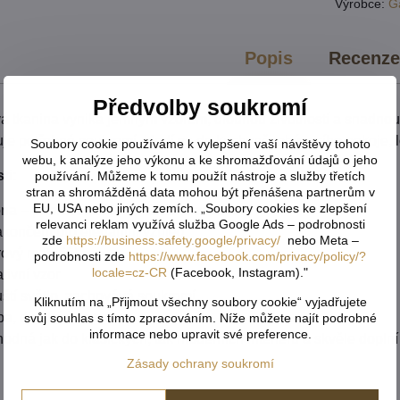
Výrobce:
G
Popis
Recenz
Předvolby soukromí
vá tkanina vyniká jemným vzorem, dlouhou životností a snadnou 
je potřebné soukromí. Hodí se do kuchyně, obývacího pokoje, lo
Soubory cookie používáme k vylepšení vaší návštěvy tohoto
webu, k analýze jeho výkonu a ke shromažďování údajů o jeho
ti:
používání. Můžeme k tomu použít nástroje a služby třetích
stran a shromážděná data mohou být přenášena partnerům v
EU, USA nebo jiných zemích. „Soubory cookies ke zlepšení
na – připravená k okamžitému zavěšení
relevanci reklam využívá služba Google Ads – podrobnosti
končení pro elegantní vzhled
zde
https://business.safety.google/privacy/
nebo Meta –
rový materiál
podrobnosti zde
https://www.facebook.com/privacy/policy/?
locale=cz-CR
(Facebook, Instagram)."
tivní vzor
ští světlo, zachovává soukromí
Kliknutím na „Přijmout všechny soubory cookie“ vyjadřujete
a, dlouhá životnost
svůj souhlas s tímto zpracováním. Níže můžete najít podrobné
informace nebo upravit své preference.
hodná jak do klasických, tak moderních interiérů a skvěle dopln
Zásady ochrany soukromí