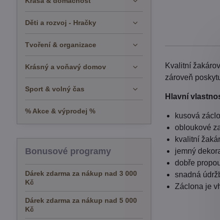
Krása & domácnost
Děti a rozvoj - Hračky
Tvoření & organizace
Kvalitní žakáro
Krásný a voňavý domov
zároveň poskytu
Sport & volný čas
Hlavní vlastnos
% Akce & výprodej %
kusová záclo
obloukové za
kvalitní žaká
Bonusové programy
jemný dekora
dobře propou
Dárek zdarma za nákup nad 3 000
snadná údržb
Kč
Záclona je v
Dárek zdarma za nákup nad 5 000
Kč