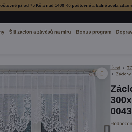
oštovné již od 75 Kč a nad 1400 Kč poštovné a balné zcela zdar
my
ŠItí záclon a závěsů na míru
Bonus program
Doprav
Úvod
TO
Záclony
Zácl
300x
0043
Hodnocen