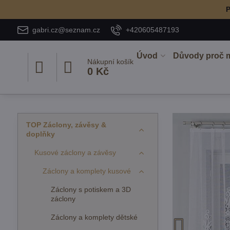
P
gabri.cz@seznam.cz
+420605487193
Úvod
Důvody proč 
Nákupní košík
0 Kč
TOP Záclony, závěsy &
doplňky
Kusové záclony a závěsy
Záclony a komplety kusové
Záclony s potiskem a 3D
záclony
Záclony a komplety dětské