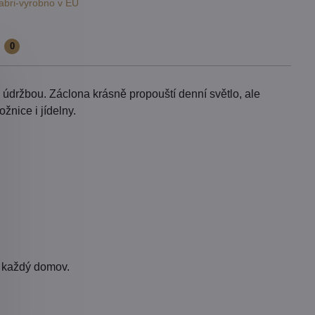
abri-vyrobno v EU
e
0
údržbou. Záclona krásně propouští denní světlo, ale
žnice i jídelny.
í každý domov.