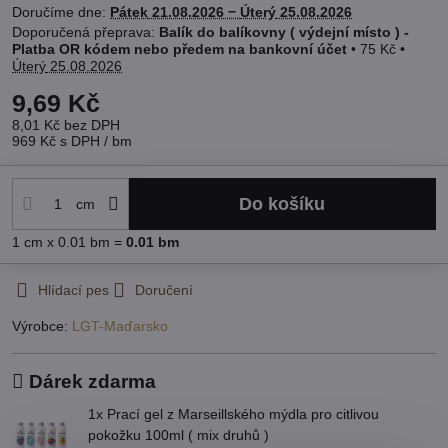
Doručíme dne:
Pátek
21.08.2026 −
Úterý
25.08.2026
Balík do balíkovny ( výdejní místo ) -
Platba OR kódem nebo předem na bankovní účet
•
75 Kč
•
Úterý
25.08.2026
9,69 Kč
8,01 Kč
bez DPH
969 Kč
s DPH
/ bm
Do košíku
cm
1
cm
x 0.01 bm =
0.01
bm
Hlídací pes
Doručení
Výrobce:
LGT-Maďarsko
Dárek zdarma
1x Prací gel z Marseillského mýdla pro citlivou
pokožku 100ml ( mix druhů )