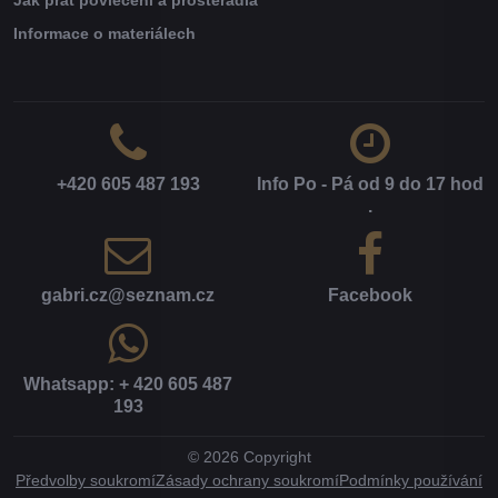
Jak prát povlečení a prostěradla
Informace o materiálech
+420 605 487 193
Info Po - Pá od 9 do 17 hod​
.
gabri​.cz​@seznam​.cz
Facebook
Whatsapp: + 420 605 487
193
©
2026
Copyright
Předvolby soukromí
Zásady ochrany soukromí
Podmínky používání