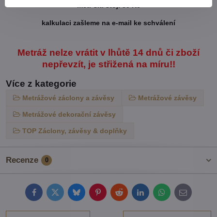
metr šití stojí 30 Kč
kalkulaci zašleme na e-mail ke schválení
Metráž nelze vrátit v lhůtě 14 dnů či zboží
nepřevzít, je střižená na míru!!
Více z kategorie
Metrážové záclony a závěsy
Metrážové závěsy
Metrážové dekorační závěsy
TOP Záclony, závěsy & doplňky
Recenze
0
Facebook
Twitter
Bluesky
Pinterest
Reddit
LinkedIn
WhatsApp
E-
mail