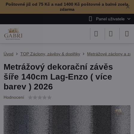
Poštovné již od 75 Kč a nad 1400 Kč poštovné a balné zcela
✕
zdarma
Panel uživatele
Úvod
TOP Záclony, závěsy & doplňky
Metrážové záclony a zá
Metrážový dekorační závěs
šíře 140cm Lag-Enzo ( více
barev ) 2026
Hodnocení