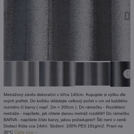
Metrážový závěs dekorační v šířce 140cm. Kupujete si výšku dle
svých potřeb. Do košíku vkládejte celkový počet v cm od každého
rozměru či barvy ( např. 2m = 200cm ). Do rámečku - Rozdělení
metráže - napíšete, jak chtete danou metráž rozdělit!! Do rámečku
BARVA - napíšete číslo barvy, jakou požadujete!! Šití není v ceně.
Dodací lhůta cca 14dní. Složení: 100% PES 191g/m2. Praní na
30°C
Čtěte více