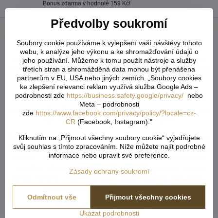
Bonus zdarma v hodnotě 159 Kč!
Předvolby soukromí
Popis
Soubory cookie používáme k vylepšení vaší návštěvy tohoto
U tvarovaných záclon čí vzororvaných látek ( závěsů ) je
webu, k analýze jeho výkonu a ke shromažďování údajů o
potřeba počítat s nějakým prostřihem, aby byly obě strany
jeho používání. Můžeme k tomu použít nástroje a služby
stejné po ušití a to samé platí pro vzor. Nikdy nevíme předem,
třetích stran a shromážděná data mohou být přenášena
partnerům v EU, USA nebo jiných zemích. „Soubory cookies
jak přijde záclona ustřižená vzhledem k tomu, že každý
ke zlepšení relevanci reklam využívá služba Google Ads –
potřebuje jiný rozměr. Vždy tedy vezměte více než
podrobnosti zde
https://business.safety.google/privacy/
nebo
potřebujete. Metráž nelze vrátit ani vyměnit. Je střižená na
Meta – podrobnosti
míru zákazníka. Doporučejeme objednat o něco více, než aby
zde
https://www.facebook.com/privacy/policy/?locale=cz-
Vám chybělo. Záložka zabere cca 5-6cm.
CR
(Facebook, Instagram)."
Do košíku vkládejte celkový počet v cm ( např. 1,7m = 170cm
Kliknutím na „Přijmout všechny soubory cookie“ vyjadřujete
svůj souhlas s tímto zpracováním. Níže můžete najít podrobné
atd...) od každého rozměru či barvy. Pokud u jednoho rozměru
informace nebo upravit své preference.
vložíte x různý počet cm, vše se vám sčítá dohromady. Do
rámečku - Rozdělení metráže - napíšete, jak chtete danou
Zásady ochrany soukromí
metráž rozdělit ( např. objednáte 800cm záclony což je 8m a
potřebujete rozdělit na 2 stejné kusy ).
Odmítnout vše
Přijmout všechny cookies
Šití metrážových záclon a závěsů:
Ukázat podrobnosti