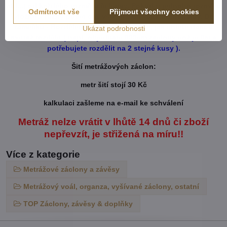
atd...) od každého rozměru či barvy. Pokud u jednoho rozměru
Odmítnout vše
Přijmout všechny cookies
vložíte x různý počet cm, vše se vám sčítá dohromady. Do
rámečku - Rozdělení metráže - napíšete, jak chtete danou
Ukázat podrobnosti
metráž rozdělit ( např. objednáte 800cm záclony což je 8m a
potřebujete rozdělit na 2 stejné kusy ).
Šití metrážových záclon:
metr šití stojí 30 Kč
kalkulaci zašleme na e-mail ke schválení
Metráž nelze vrátit v lhůtě 14 dnů či zboží
nepřevzít, je střižená na míru!!
Více z kategorie
Metrážové záclony a závěsy
Metrážový voál, organza, vyšívané záclony, ostatní
TOP Záclony, závěsy & doplňky