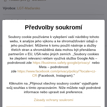
Výrobce:
LGT-Maďarsko
Dárek zdarma
Předvolby soukromí
1x Prací gel z Marseillského mýdla pro citlivou
pokožku 100ml ( mix druhů )
Soubory cookie používáme k vylepšení vaší návštěvy tohoto
Bonus zdarma v hodnotě 159 Kč!
webu, k analýze jeho výkonu a ke shromažďování údajů o
jeho používání. Můžeme k tomu použít nástroje a služby
třetích stran a shromážděná data mohou být přenášena
Popis
partnerům v EU, USA nebo jiných zemích. „Soubory cookies
ke zlepšení relevanci reklam využívá služba Google Ads –
U tvarovaných záclon čí vzororvaných látek ( závěsů ) je
podrobnosti zde
https://business.safety.google/privacy/
nebo
potřeba počítat s nějakým prostřihem, aby byly obě strany
Meta – podrobnosti
stejné po ušití a to samé platí pro vzor. Nikdy nevíme předem,
zde
https://www.facebook.com/privacy/policy/?locale=cz-
CR
(Facebook, Instagram)."
jak přijde záclona ustřižená vzhledem k tomu, že každý
potřebuje jiný rozměr. Vždy tedy vezměte více než
Kliknutím na „Přijmout všechny soubory cookie“ vyjadřujete
potřebujete. Metráž nelze vrátit ani vyměnit. Je střižená na
svůj souhlas s tímto zpracováním. Níže můžete najít podrobné
míru zákazníka. Doporučejeme objednat o něco více, než aby
informace nebo upravit své preference.
Vám chybělo. Záložka zabere cca 5-6cm.
Zásady ochrany soukromí
Do košíku vkládejte celkový počet v cm ( např. 1,7m = 170cm