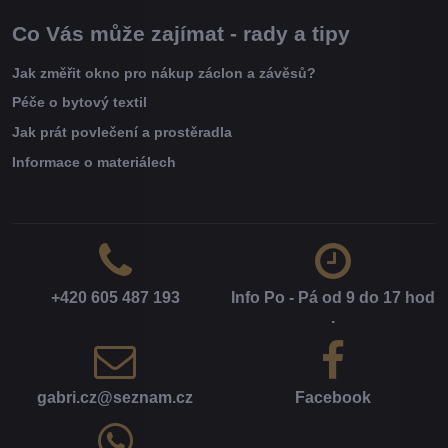
Co Vás může zajímat - rady a tipy
Jak změřit okno pro nákup záclon a závěsů?
Péče o bytový textil
Jak prát povlečení a prostěradla
Informace o materiálech
+420 605 487 193
Info Po - Pá od 9 do 17 hod​
.
gabri​.cz​@seznam​.cz
Facebook