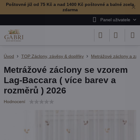
Poštovné již od 75 Kč a nad 1400 Kč poštovné a balné zcela
✕
zdarma
Panel uživatele
Úvod
TOP Záclony, závěsy & doplňky
Metrážové záclony a zá
Metrážové záclony se vzorem
Lag-Baccara ( více barev a
rozměrů ) 2026
Hodnocení