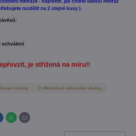
zdělení metráže - napíšete, jak chtete danou metráž
řebujete rozdělit na 2 stejné kusy ).
 závěsů:
e schválení
epřevzít, je střižená na míru!!
ňovací závěsy
Metrážové dekorační závěsy
inkedIn
WhatsApp
E-
mail