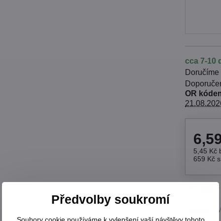
cca 7-10 
Doručíme
OR kódem
21.08.202
6,5
5,45 Kč
659 Kč
Hlídací
Předvolby soukromí
Výrobce:
I
Soubory cookie používáme k vylepšení vaší návštěvy tohoto