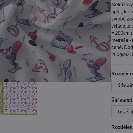
Metrážový
úplet, kte
výrobě záv
vkládejte 
= 200cm )
metráže - 
ceně. Dod
260g/m2. 
Rozměr m
Šití metr
Rozdělení