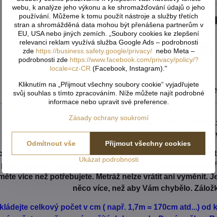
webu, k analýze jeho výkonu a ke shromažďování údajů o jeho
používání. Můžeme k tomu použít nástroje a služby třetích
Dáre
stran a shromážděná data mohou být přenášena partnerům v
EU, USA nebo jiných zemích. „Soubory cookies ke zlepšení
relevanci reklam využívá služba Google Ads – podrobnosti
zde
https://business.safety.google/privacy/
nebo Meta –
podrobnosti zde
https://www.facebook.com/privacy/policy/?
locale=cz-CR
(Facebook, Instagram)."
Kliknutím na „Přijmout všechny soubory cookie“ vyjadřujete
Popis
Recenz
svůj souhlas s tímto zpracováním. Níže můžete najít podrobné
informace nebo upravit své preference.
Zásady ochrany soukromí
- Péče: Žehlení: ANO, Aviváž: ANO, Sušička:
- Materiál je z rubové strany s
Odmítnout vše
Přijmout všechny cookies
h záclon čí vzororvaných látek ( závěsů ) je potřeba počíta
Ukázat podrobnosti
é platí pro vzor. Nikdy nevíme předem, jak přijde záclona us
ěte více než potřebujete. Metráž nelze vrátit ani vyměnit. 
něco více, než aby Vám chybělo. Zálož
kládejte celkový počet v cm ( např. 1,7m = 170cm atd...) o