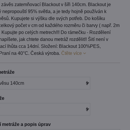
 závěs zatemňovací Blackout v šíři 140cm. Blackout je
rý nepropouští 95% světla, a je tedy hojně používán k
ěsů. Kupujete si výšku dle svých potřeb. Do košíku
celkový počet v cm od každého rozměru či barvy ( např. 2m
. Kupujte po celých metrech!!! Do rámečku - Rozdělení
napíšete, jak chtete danou metráž rozdělit!! Šití není v
ací lhůta cca 14dní. Složení: Blackout 100%PES,
Praní na 40°C. Česká výroba.
Čtěte více
etráže
áže
 metráže a popis úprav