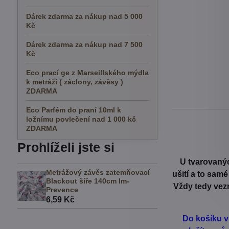
Dárek zdarma za nákup nad 5 000
Kč
Dárek zdarma za nákup nad 7 500
Kč
Eco prací ge z Marseillského mýdla
k metráži ( záclony, závěsy )
ZDARMA
Eco Parfém do praní 10ml k
ložnímu povlečení nad 1 000 kč
ZDARMA
Prohlíželi jste si
U tvarovanýc
Metrážový závěs zatemňovací
ušití a to sam
Blackout šíře 140cm Im-
Vždy tedy vezm
Prevence
6,59 Kč
Do košíku v