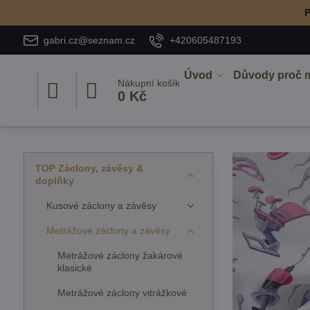
P
gabri.cz@seznam.cz
+420605487193
Úvod
Důvody proč 
Nákupní košík
0 Kč
TOP Záclony, závěsy &
doplňky
Kusové záclony a závěsy
Metrážové záclony a závěsy
Metrážové záclony žakárové
klasické
Metrážové záclony vitrážkové