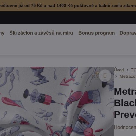
oštovné již od 75 Kč a nad 1400 Kč poštovné a balné zcela zdar
my
ŠItí záclon a závěsů na míru
Bonus program
Doprav
Úvod
TO
Metrážo
Metr
Blac
Prev
Hodnocen