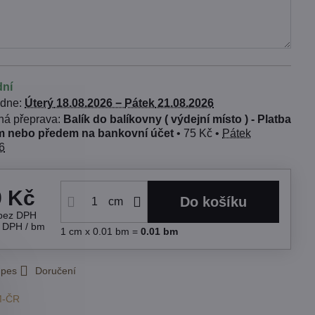
dní
 dne:
Úterý
18.08.2026 −
Pátek
21.08.2026
Balík do balíkovny ( výdejní místo ) - Platba
 nebo předem na bankovní účet
•
75 Kč
•
Pátek
6
9 Kč
Do košíku
cm
bez DPH
s DPH
/ bm
1
cm
x 0.01 bm =
0.01
bm
 pes
Doručení
M-ČR