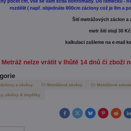
ůzný počet cm, vše se vám sčítá dohromady. Do rámečku - Ro
rozdělit ( např. objednáte 800cm záclony což je 8m a pot
Šití metrážových záclon a
metr šití stojí 30 Kč
kalkulaci zašleme na e-mail k
Metráž nelze vrátit v lhůtě 14 dnů či zboží n
egorie
záclony a závěsy
Metrážové závěsy
Metrážové zatem
y, závěsy & doplňky
Facebook
Twitter
Bluesky
Pinterest
Reddit
L