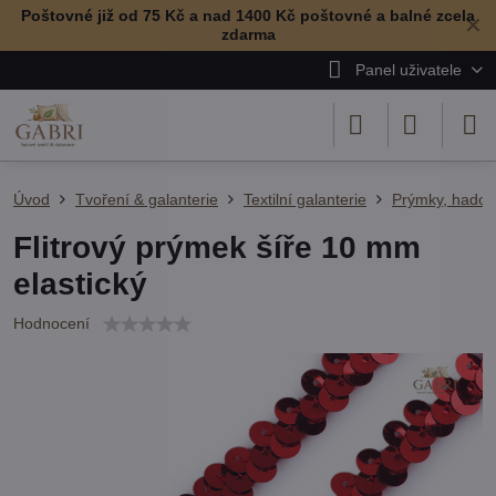
Poštovné již od 75 Kč a nad 1400 Kč poštovné a balné zcela
✕
zdarma
Panel uživatele
Úvod
Tvoření & galanterie
Textilní galanterie
Prýmky, hadov
Flitrový prýmek šíře 10 mm
elastický
Hodnocení