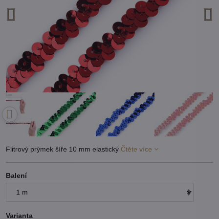
Flitrový prýmek šíře 10 mm elastický
Čtěte více
Balení
Varianta