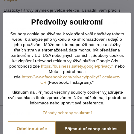
Elastický flitrový prýmek je velice efektní. Usnadní vám práci s
jednotlivým našitím flitrů. Flitry jsou připevněné na tenkou
Předvolby soukromí
pruženku cik cak způsobem. Působí, že jsou ve třech řadách. Po
maximálním natažení pruženky se seřadí do jedné řady.
Soubory cookie používáme k vylepšení vaší návštěvy tohoto
Použití: Flitry využijete převážně jako ozdobu na plesové či
webu, k analýze jeho výkonu a ke shromažďování údajů o
společenské šaty, halenky nebo sukně. Hodí se jako praktický
jeho používání. Můžeme k tomu použít nástroje a služby
prvek na ozdobení tanečních a krasobruslařských trikotů.
třetích stran a shromážděná data mohou být přenášena
partnerům v EU, USA nebo jiných zemích. „Soubory cookies
Šíře:
10 mm
ke zlepšení relevanci reklam využívá služba Google Ads –
Lesklé
podrobnosti zde
https://business.safety.google/privacy/
nebo
Meta – podrobnosti
Více z kategorie
zde
https://www.facebook.com/privacy/policy/?locale=cz-
CR
(Facebook, Instagram)."
Textilní galanterie
Prýmky, hadovky a borty
Kliknutím na „Přijmout všechny soubory cookie“ vyjadřujete
prýmky flitrové
Tvoření & galanterie
svůj souhlas s tímto zpracováním. Níže můžete najít podrobné
informace nebo upravit své preference.
Zásady ochrany soukromí
Recenze
0
Odmítnout vše
Přijmout všechny cookies