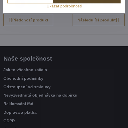
Facebook
Twitter
Bluesky
Pinterest
Reddit
LinkedIn
WhatsApp
E-
Ukázat podrobnosti
mail
Předchozí produkt
Následující produkt
Naše společnost
Jak to všechno začalo
Obchodní podmínky
Odstoupení od smlouvy
Nevyzvednutá objednávka na dobírku
Reklamační řád
Doprava a platba
GDPR