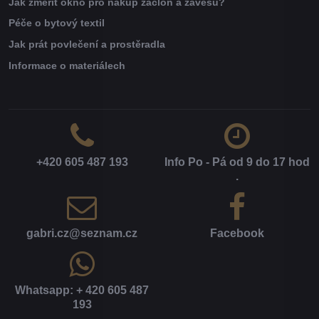
Jak změřit okno pro nákup záclon a závěsů?
Péče o bytový textil
Jak prát povlečení a prostěradla
Informace o materiálech
+420 605 487 193
Info Po - Pá od 9 do 17 hod​
.
gabri​.cz​@seznam​.cz
Facebook
Whatsapp: + 420 605 487
193