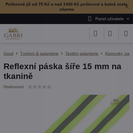
Poštovné již od 75 Kč a nad 1400 Kč poštovné a balné zcela
✕
zdarma
Panel uživatele
Úvod
Tvoření & galanterie
Textilní galanterie
Keprovky, paso
Reflexní páska šíře 15 mm na
tkanině
Hodnocení