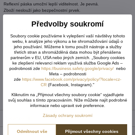
Reflexní páska umožní lepší viditelnost. Je pevná.
Zboží neslouží jako bezpečnostní prvek.
Použití: Pásku můžete použít na bundy, mikiny, tašky nebo batohy.
Předvolby soukromí
Můžete ji také nosit přes paži, stačí, když na ni našijete suchý zip.
Šíře reflexního proužku je [5 mm].
V balení 10 m a 50 m může být prostřih.
Soubory cookie používáme k vylepšení vaší návštěvy tohoto
webu, k analýze jeho výkonu a ke shromažďování údajů o
Šíře:
15 mm
jeho používání. Můžeme k tomu použít nástroje a služby
třetích stran a shromážděná data mohou být přenášena
Šíře reflexního pruhu:
5 mm
partnerům v EU, USA nebo jiných zemích. „Soubory cookies
Tloušťka:
0,35 mm
ke zlepšení relevanci reklam využívá služba Google Ads –
podrobnosti zde
https://business.safety.google/privacy/
nebo
Více z kategorie
Meta – podrobnosti
zde
https://www.facebook.com/privacy/policy/?locale=cz-
Textilní galanterie
CR
(Facebook, Instagram)."
Keprovky, pasovky a reflexní pásky
Kliknutím na „Přijmout všechny soubory cookie“ vyjadřujete
svůj souhlas s tímto zpracováním. Níže můžete najít podrobné
reflexní pásky
Tvoření & galanterie
informace nebo upravit své preference.
Zásady ochrany soukromí
Recenze
0
Odmítnout vše
Přijmout všechny cookies