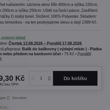
řed nařasením: záclona okno šíře 400cm a výška 150cm,
ře 200cm a výška 250cm. Ušité na řasící pásce. Zavěšení
háčky či slabý tunel. Složení: 100% Polyester. Skladem:
nou lemovkou - na ten poskytujeme slevu a stojí 1399 Kč.
 externí sklad
 dne:
Čtvrtek
13.08.2026 −
Pondělí
17.08.2026
Balík do balíkovny ( výdejní místo ) - Platba
 nebo předem na bankovní účet
•
75 Kč
•
Pondělí
6
9,30 Kč
Do košíku
 Kč
bez DPH
 pes
Doručení
IR-EU