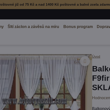
oštovné již od 75 Kč a nad 1400 Kč poštovné a balné zcela zdar
my
ŠItí záclon a závěsů na míru
Bonus program
Doprav
Úvod
Balk
F9fi
SKL
Hodnocen
Balkonový