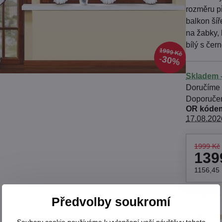
rozměru p
balkon ší
na žabky, 
bílý s čer
1999 Kč
30%
Skladem -
Doručíme
OR kódem
17.08.202
1999 Kč
139
1156,45
Hlídací
Předvolby soukromí
Výrobce:
F