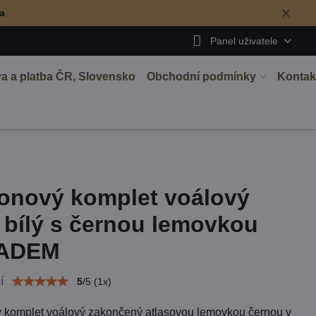
✕
ma
Panel uživatele
a a platba ČR, Slovensko
Obchodní podmínky
Kontak
onový komplet voálový
r bílý s černou lemovkou
ADEM
í
5
/
5
(
1
x)
 komplet voálový zakončený atlasovou lemovkou černou v