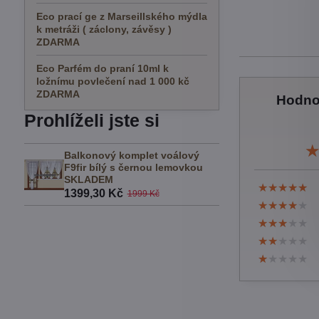
Eco prací ge z Marseillského mýdla
k metráži ( záclony, závěsy )
ZDARMA
Eco Parfém do praní 10ml k
ložnímu povlečení nad 1 000 kč
ZDARMA
Hodno
Prohlíželi jste si
Balkonový komplet voálový
F9fir bílý s černou lemovkou
SKLADEM
★★★★★
★★★★★
★★★★★
1399,30 Kč
1999 Kč
★★★★★
★★★★★
★★★★★
★★★★★
★★★★★
★★★★★
★★★★★
★★★★★
★★★★★
★★★★★
★★★★★
★★★★★