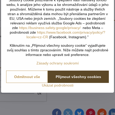
Soubory cookie používáme k vylepšení vaší návštěvy tohoto
webu, k analýze jeho výkonu a ke shromažďování údajů o jeho
používání. Můžeme k tomu použít nástroje a služby třetích
Recenze
0
stran a shromážděná data mohou být přenášena partnerům v
EU, USA nebo jiných zemích. „Soubory cookies ke zlepšení
relevanci reklam využívá služba Google Ads – podrobnosti
zde
https://business.safety.google/privacy/
nebo Meta –
Žádné recenze
podrobnosti zde
https://www.facebook.com/privacy/policy/?
cení produktu
locale=cz-CR
(Facebook, Instagram)."
5/5
Kliknutím na „Přijmout všechny soubory cookie“ vyjadřujete
Přidat recenzi
svůj souhlas s tímto zpracováním. Níže můžete najít podrobné
★★★★★
★★★★★
★★★★★
informace nebo upravit své preference.
Zásady ochrany soukromí
1x
0x
Odmítnout vše
Přijmout všechny cookies
0x
Ukázat podrobnosti
0x
0x
Facebook
Twitter
Bluesky
Pinterest
Reddit
L