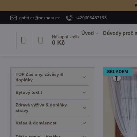
P
gabri.cz@seznam.cz
+420605487193
Úvod
Důvody proč 
Nákupní košík
0 Kč
SKLADEM
TOP Záclony, závěsy &
doplňky
Bytový textil
Zdravá výživa & doplňky
stravy
Krása & domácnost
Děti a rozvoj - Hračky