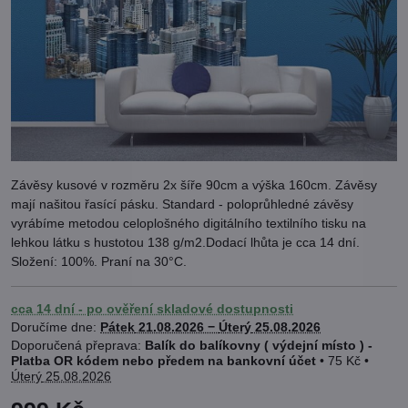
Závěsy kusové v rozměru 2x šíře 90cm a výška 160cm. Závěsy
mají našitou řasící pásku. Standard - poloprůhledné závěsy
vyrábíme metodou celoplošného digitálního textilního tisku na
lehkou látku s hustotou 138 g/m2.Dodací lhůta je cca 14 dní.
Složení: 100%. Praní na 30°C.
cca 14 dní - po ověření skladové dostupnosti
Doručíme dne:
Pátek
21.08.2026 −
Úterý
25.08.2026
Balík do balíkovny ( výdejní místo ) -
Platba OR kódem nebo předem na bankovní účet
•
75 Kč
•
Úterý
25.08.2026