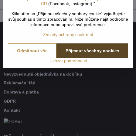
CR
(Facebook, Instagram)."
Kliknutím na „Přijmout všechny soubory cookie“ vyjadřujete
svůj souhlas s tímto zpracováním. Níže můžete najít podrobné
informace nebo upravit své preference.
Naše společnost
Zásady ochrany soukromí
Jak to všechno začalo
Odmítnout vše
Přijmout všechny cookies
Obchodní podmínky
Ukázat podrobnosti
Odstoupení od smlouvy
Nevyzvednutá objednávka na dobírku
Reklamační řád
Doprava a platba
GDPR
Kontakt