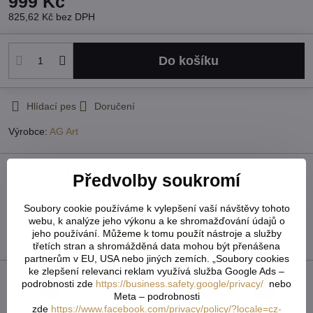
999 Kč
825,62 Kč
bez DPH
Do košíku
Hlídací pes
Doručení
Výrobce:
AG Art
Recenze
0
Předvolby soukromí
Zatím bez hodnocení. Buďte první!
Soubory cookie používáme k vylepšení vaší návštěvy tohoto
webu, k analýze jeho výkonu a ke shromažďování údajů o
jeho používání. Můžeme k tomu použít nástroje a služby
Přidat recenzi
třetích stran a shromážděná data mohou být přenášena
partnerům v EU, USA nebo jiných zemích. „Soubory cookies
ke zlepšení relevanci reklam využívá služba Google Ads –
podrobnosti zde
https://business.safety.google/privacy/
nebo
Facebook
Twitter
Bluesky
Pinterest
Reddit
LinkedIn
WhatsApp
E-
Meta – podrobnosti
mail
zde
https://www.facebook.com/privacy/policy/?locale=cz-