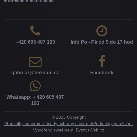
Informace o materiálech
+420 605 487 193
Info Po - Pá od 9 do 17 hod​
.
gabri​.cz​@seznam​.cz
Facebook
Whatsapp: + 420 605 487
193
©
2026
Copyright
Předvolby soukromí
Zásady ochrany soukromí
Podmínky používání
Vytvořeno systémem:
ByznysWeb.cz