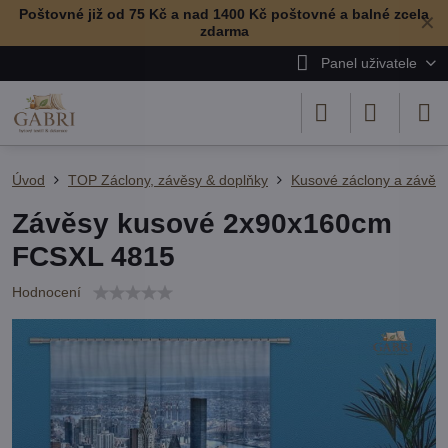
Poštovné již od 75 Kč a nad 1400 Kč poštovné a balné zcela
✕
zdarma
Panel uživatele
Úvod
TOP Záclony, závěsy & doplňky
Kusové záclony a závěs
Závěsy kusové 2x90x160cm
FCSXL 4815
Hodnocení