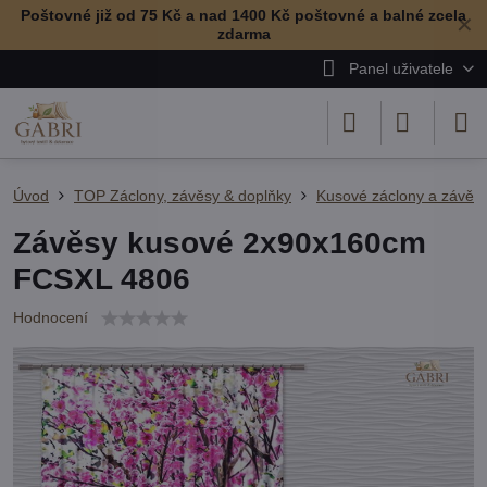
Poštovné již od 75 Kč a nad 1400 Kč poštovné a balné zcela
✕
zdarma
Panel uživatele
Úvod
TOP Záclony, závěsy & doplňky
Kusové záclony a závěs
Závěsy kusové 2x90x160cm
FCSXL 4806
Hodnocení