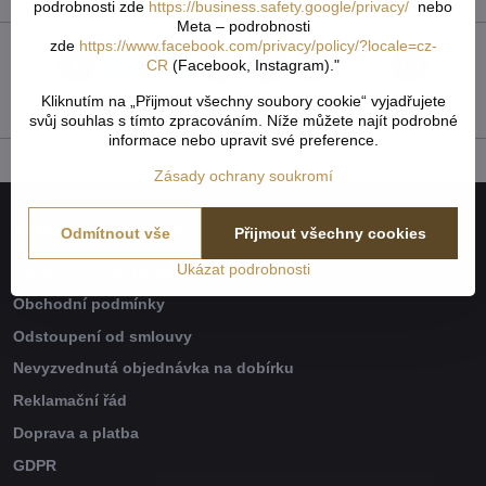
podrobnosti zde
https://business.safety.google/privacy/
nebo
Meta – podrobnosti
zde
https://www.facebook.com/privacy/policy/?locale=cz-
CR
(Facebook, Instagram)."
Facebook
Twitter
Bluesky
Pinterest
Reddit
LinkedIn
WhatsApp
E-
mail
Kliknutím na „Přijmout všechny soubory cookie“ vyjadřujete
svůj souhlas s tímto zpracováním. Níže můžete najít podrobné
informace nebo upravit své preference.
Zásady ochrany soukromí
Naše společnost
Odmítnout vše
Přijmout všechny cookies
Ukázat podrobnosti
Jak to všechno začalo
Obchodní podmínky
Odstoupení od smlouvy
Nevyzvednutá objednávka na dobírku
Reklamační řád
Doprava a platba
GDPR