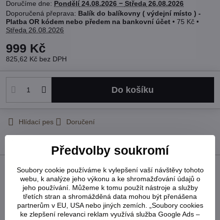
Doručíme dne:
Pondělí
24.08.2026 −
Středa
26.08.2026
Balík do balíkovny ( výdejní místo ) -
Platba OR kódem nebo předem na bankovní účet
•
75 Kč
•
Středa
26.08.2026
999 Kč
825,62 Kč
bez DPH
Do košíku
Hlídací pes
Doručení
Výrobce:
AG Art
Předvolby soukromí
Recenze
0
Soubory cookie používáme k vylepšení vaší návštěvy tohoto
webu, k analýze jeho výkonu a ke shromažďování údajů o
Zatím bez hodnocení. Buďte první!
jeho používání. Můžeme k tomu použít nástroje a služby
třetích stran a shromážděná data mohou být přenášena
partnerům v EU, USA nebo jiných zemích. „Soubory cookies
Přidat recenzi
ke zlepšení relevanci reklam využívá služba Google Ads –