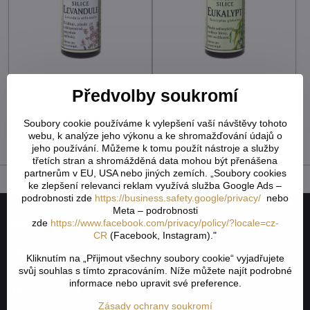
Levandule přírodní 10 ml
Eukalypt přírodní 10 ml
GREŠÍK Rostlinné silice
GREŠÍK Rostlinné silice
Předvolby soukromí
Skladem - externí sklad
Skladem - externí sklad
136,29 Kč
63,50 Kč
Soubory cookie používáme k vylepšení vaší návštěvy tohoto
112,64 Kč
bez DPH
52,48 Kč
bez DPH
webu, k analýze jeho výkonu a ke shromažďování údajů o
jeho používání. Můžeme k tomu použít nástroje a služby
třetích stran a shromážděná data mohou být přenášena
partnerům v EU, USA nebo jiných zemích. „Soubory cookies
ke zlepšení relevanci reklam využívá služba Google Ads –
podrobnosti zde
https://business.safety.google/privacy/
nebo
Meta – podrobnosti
Naše společnost
zde
https://www.facebook.com/privacy/policy/?locale=cz-
CR
(Facebook, Instagram)."
Jak to všechno začalo
Kliknutím na „Přijmout všechny soubory cookie“ vyjadřujete
svůj souhlas s tímto zpracováním. Níže můžete najít podrobné
Obchodní podmínky
informace nebo upravit své preference.
Odstoupení od smlouvy
Zásady ochrany soukromí