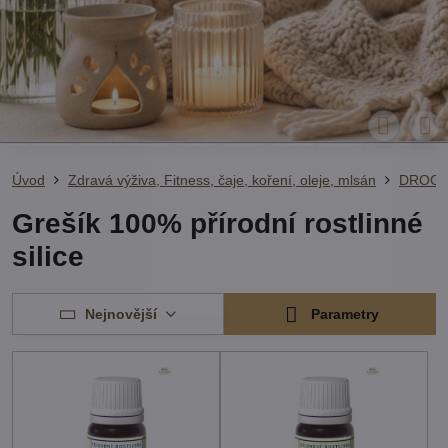
Úvod
Zdravá výživa, Fitness, čaje, koření, oleje, mlsán
DROGE
Grešík 100% přírodní rostlinné
silice
Nejnovější
Parametry