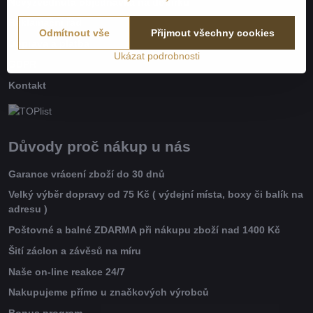
Nevyzvednutá objednávka na dobírku
Reklamační řád
Odmítnout vše
Přijmout všechny cookies
Doprava a platba
Ukázat podrobnosti
GDPR
Kontakt
Důvody proč nákup u nás
Garance vrácení zboží do 30 dnů
Velký výběr dopravy od 75 Kč ( výdejní místa, boxy či balík na
adresu )
Poštovné a balné ZDARMA při nákupu zboží nad 1400 Kč
Šití záclon a závěsů na míru
Naše on-line reakce 24/7
Nakupujeme přímo u značkových výrobců