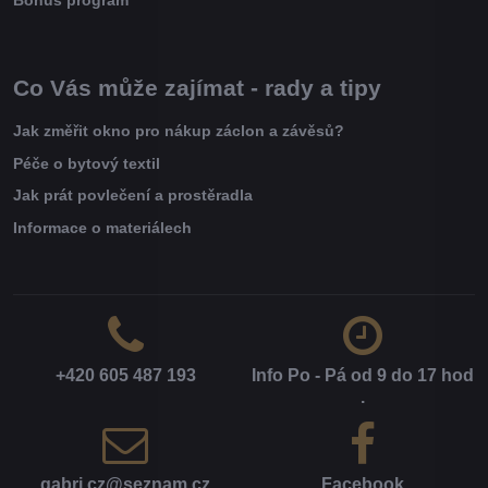
Bonus program
Co Vás může zajímat - rady a tipy
Jak změřit okno pro nákup záclon a závěsů?
Péče o bytový textil
Jak prát povlečení a prostěradla
Informace o materiálech
+420 605 487 193
Info Po - Pá od 9 do 17 hod​
.
gabri​.cz​@seznam​.cz
Facebook