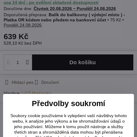
cca 14 dní - po ověření skladové dostupnosti
Doručíme dne:
Čtvrtek
20.08.2026 −
Pondělí
24.08.2026
Balík do balíkovny ( výdejní místo ) -
Platba OR kódem nebo předem na bankovní účet
•
75 Kč
•
Pondělí
24.08.2026
639 Kč
528,10 Kč
bez DPH
Do košíku
Hlídací pes
Doručení
Výrobce:
LGT-Maďarsko
Předvolby soukromí
Recenze
0
Soubory cookie používáme k vylepšení vaší návštěvy tohoto
webu, k analýze jeho výkonu a ke shromažďování údajů o
Zatím bez hodnocení. Buďte první!
jeho používání. Můžeme k tomu použít nástroje a služby
třetích stran a shromážděná data mohou být přenášena