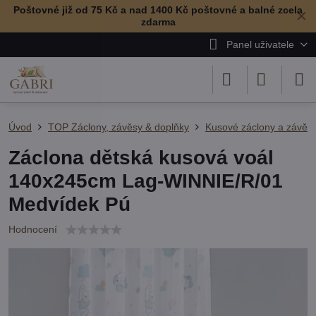
Poštovné již od 75 Kč a nad 1400 Kč poštovné a balné zcela
✕
zdarma
Panel uživatele
Úvod
TOP Záclony, závěsy & doplňky
Kusové záclony a závěs
Záclona dětská kusová voál
140x245cm Lag-WINNIE/R/01
Medvídek Pú
Hodnocení