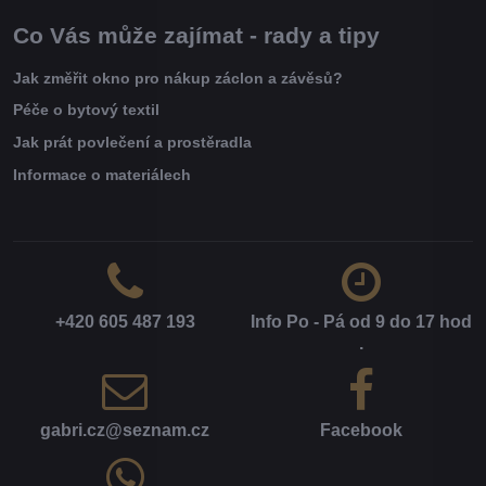
Co Vás může zajímat - rady a tipy
Jak změřit okno pro nákup záclon a závěsů?
Péče o bytový textil
Jak prát povlečení a prostěradla
Informace o materiálech
+420 605 487 193
Info Po - Pá od 9 do 17 hod​
.
gabri​.cz​@seznam​.cz
Facebook