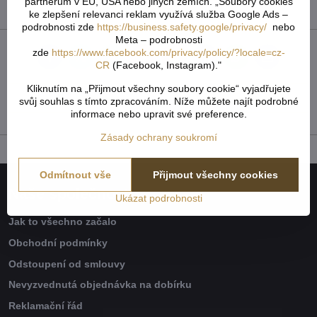
partnerům v EU, USA nebo jiných zemích. „Soubory cookies
Přidat recenzi
ke zlepšení relevanci reklam využívá služba Google Ads –
podrobnosti zde
https://business.safety.google/privacy/
nebo
Meta – podrobnosti
zde
https://www.facebook.com/privacy/policy/?locale=cz-
Facebook
Twitter
Bluesky
Pinterest
Reddit
LinkedIn
WhatsApp
E-
CR
(Facebook, Instagram)."
mail
Kliknutím na „Přijmout všechny soubory cookie“ vyjadřujete
Předchozí produkt
Následující produkt
svůj souhlas s tímto zpracováním. Níže můžete najít podrobné
informace nebo upravit své preference.
Zásady ochrany soukromí
Odmítnout vše
Přijmout všechny cookies
Naše společnost
Ukázat podrobnosti
Jak to všechno začalo
Obchodní podmínky
Odstoupení od smlouvy
Nevyzvednutá objednávka na dobírku
Reklamační řád