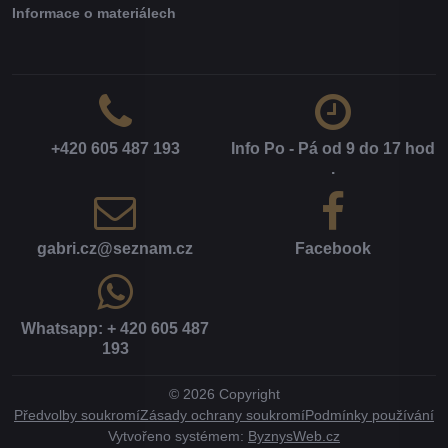
Informace o materiálech
+420 605 487 193
Info Po - Pá od 9 do 17 hod​
.
gabri​.cz​@seznam​.cz
Facebook
Whatsapp: + 420 605 487
193
©
2026
Copyright
Předvolby soukromí
Zásady ochrany soukromí
Podmínky používání
Vytvořeno systémem:
ByznysWeb.cz