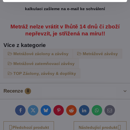
kalkulaci zašleme na e-mail ke schválení
Metráž nelze vrátit v lhůtě 14 dnů či zboží
nepřevzít, je střižená na míru!!
Více z kategorie
Metrážové záclony a závěsy
Metrážové závěsy
Metrážové zatemňovací závěsy
TOP Záclony, závěsy & doplňky
Recenze
0
Facebook
Twitter
Bluesky
Pinterest
Reddit
LinkedIn
WhatsApp
E-
mail
Předchozí produkt
Následující produkt