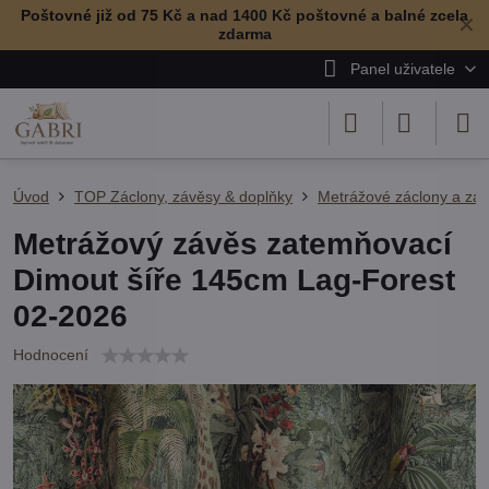
Poštovné již od 75 Kč a nad 1400 Kč poštovné a balné zcela
✕
zdarma
Panel uživatele
Úvod
TOP Záclony, závěsy & doplňky
Metrážové záclony a zá
Metrážový závěs zatemňovací
Dimout šíře 145cm Lag-Forest
02-2026
Hodnocení