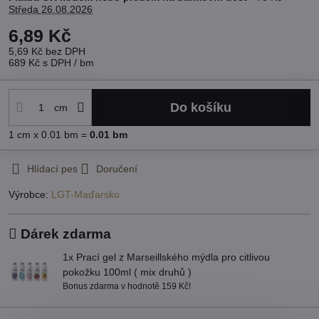
Středa
26.08.2026
6,89 Kč
5,69 Kč
bez DPH
689 Kč
s DPH
/ bm
Do košíku
cm
1
cm
x 0.01 bm =
0.01
bm
Hlídací pes
Doručení
Výrobce:
LGT-Maďarsko
Dárek zdarma
1x Prací gel z Marseillského mýdla pro citlivou
pokožku 100ml ( mix druhů )
Bonus zdarma v hodnotě 159 Kč!