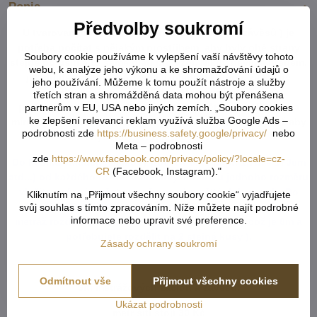
Popis
Předvolby soukromí
U tvarovaných záclon čí vzororvaných látek ( závěsů ) je
potřeba počítat s nějakým prostřihem, aby byly obě strany
Soubory cookie používáme k vylepšení vaší návštěvy tohoto
stejné po ušití a to samé platí pro vzor. Nikdy nevíme předem,
webu, k analýze jeho výkonu a ke shromažďování údajů o
jak přijde záclona ustřižená vzhledem k tomu, že každý
jeho používání. Můžeme k tomu použít nástroje a služby
potřebuje jiný rozměr. Vždy tedy vezměte více než
třetích stran a shromážděná data mohou být přenášena
potřebujete. Metráž nelze vrátit ani vyměnit. Je střižená na
partnerům v EU, USA nebo jiných zemích. „Soubory cookies
ke zlepšení relevanci reklam využívá služba Google Ads –
míru zákazníka. Doporučejeme objednat o něco více, než aby
podrobnosti zde
https://business.safety.google/privacy/
nebo
Vám chybělo. Záložka zabere cca 5-6cm.
Meta – podrobnosti
zde
https://www.facebook.com/privacy/policy/?locale=cz-
Do košíku vkládejte celkový počet v cm ( např. 1,7m = 170cm
CR
(Facebook, Instagram)."
atd...) od každého rozměru či barvy. Pokud u jednoho rozměru
vložíte x různý počet cm, vše se vám sčítá dohromady. Do
Kliknutím na „Přijmout všechny soubory cookie“ vyjadřujete
rámečku - Rozdělení metráže - napíšete, jak chtete danou
svůj souhlas s tímto zpracováním. Níže můžete najít podrobné
informace nebo upravit své preference.
metráž rozdělit ( např. objednáte 800cm záclony což je 8m a
potřebujete rozdělit na 2 stejné kusy ).
Zásady ochrany soukromí
Odmítnout vše
Přijmout všechny cookies
Šití metrážových záclon a závěsů:
Ukázat podrobnosti
metr šití stojí 30 Kč