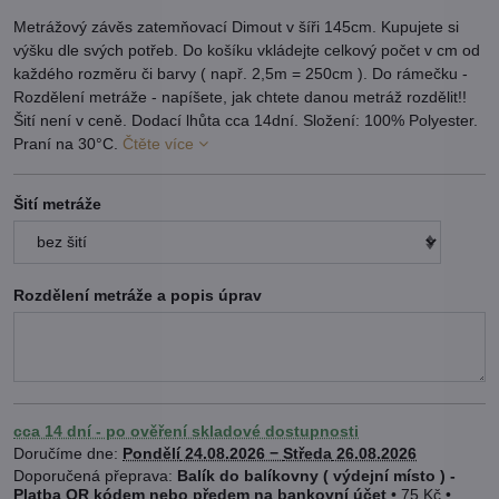
Metrážový závěs zatemňovací Dimout v šíři 145cm. Kupujete si
výšku dle svých potřeb. Do košíku vkládejte celkový počet v cm od
každého rozměru či barvy ( např. 2,5m = 250cm ). Do rámečku -
Rozdělení metráže - napíšete, jak chtete danou metráž rozdělit!!
Šití není v ceně. Dodací lhůta cca 14dní. Složení: 100% Polyester.
Praní na 30°C.
Čtěte více
Šití metráže
Rozdělení metráže a popis úprav
cca 14 dní - po ověření skladové dostupnosti
Doručíme dne:
Pondělí
24.08.2026 −
Středa
26.08.2026
Balík do balíkovny ( výdejní místo ) -
Platba OR kódem nebo předem na bankovní účet
•
75 Kč
•