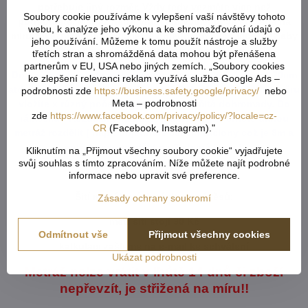
potřebuje jiný rozměr. Vždy tedy vezměte více než
Soubory cookie používáme k vylepšení vaší návštěvy tohoto
potřebujete. Metráž nelze vrátit ani vyměnit. Je střižená na
webu, k analýze jeho výkonu a ke shromažďování údajů o
míru zákazníka. Doporučejeme objednat o něco více, než aby
jeho používání. Můžeme k tomu použít nástroje a služby
Vám chybělo. Záložka zabere cca 5-6cm.
třetích stran a shromážděná data mohou být přenášena
partnerům v EU, USA nebo jiných zemích. „Soubory cookies
Do košíku vkládejte celkový počet v cm ( např. 1,7m = 170cm
ke zlepšení relevanci reklam využívá služba Google Ads –
atd...) od každého rozměru či barvy. Pokud u jednoho rozměru
podrobnosti zde
https://business.safety.google/privacy/
nebo
Meta – podrobnosti
vložíte x různý počet cm, vše se vám sčítá dohromady. Do
zde
https://www.facebook.com/privacy/policy/?locale=cz-
rámečku - Rozdělení metráže - napíšete, jak chtete danou
CR
(Facebook, Instagram)."
metráž rozdělit ( např. objednáte 800cm záclony což je 8m a
potřebujete rozdělit na 2 stejné kusy ).
Kliknutím na „Přijmout všechny soubory cookie“ vyjadřujete
svůj souhlas s tímto zpracováním. Níže můžete najít podrobné
informace nebo upravit své preference.
Šití metrážových záclon a závěsů:
Zásady ochrany soukromí
metr šití stojí 30 Kč
Odmítnout vše
Přijmout všechny cookies
kalkulaci zašleme na e-mail ke schválení
Ukázat podrobnosti
Metráž nelze vrátit v lhůtě 14 dnů či zboží
nepřevzít, je střižená na míru!!