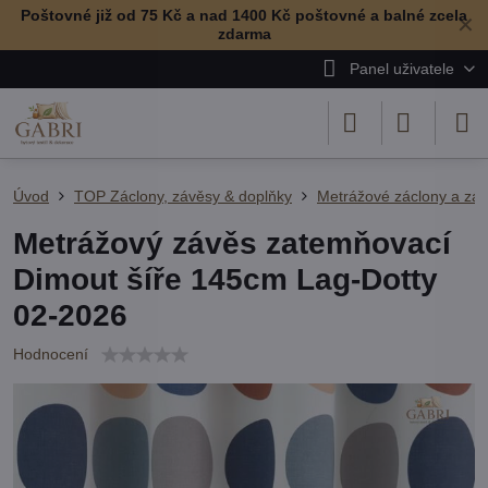
Poštovné již od 75 Kč a nad 1400 Kč poštovné a balné zcela
✕
zdarma
Panel uživatele
Úvod
TOP Záclony, závěsy & doplňky
Metrážové záclony a zá
Metrážový závěs zatemňovací
Dimout šíře 145cm Lag-Dotty
02-2026
Hodnocení