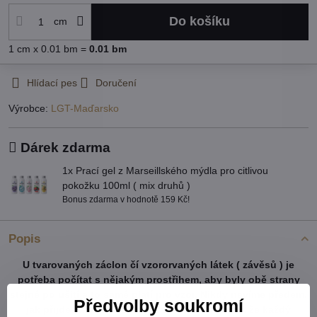
Do košíku
cm
1
cm
x 0.01 bm =
0.01
bm
Hlídací pes
Doručení
Výrobce:
LGT-Maďarsko
Dárek zdarma
1x Prací gel z Marseillského mýdla pro citlivou
pokožku 100ml ( mix druhů )
Bonus zdarma v hodnotě 159 Kč!
Popis
U tvarovaných záclon čí vzororvaných látek ( závěsů ) je
potřeba počítat s nějakým prostřihem, aby byly obě strany
stejné po ušití a to samé platí pro vzor. Nikdy nevíme předem,
Předvolby soukromí
jak přijde záclona ustřižená vzhledem k tomu, že každý