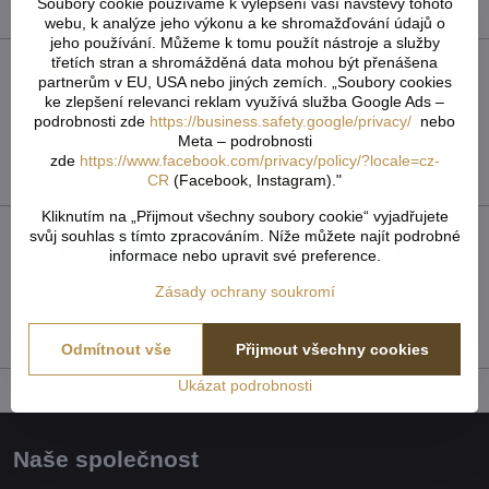
Soubory cookie používáme k vylepšení vaší návštěvy tohoto
Výrobce:
Výroba EU
webu, k analýze jeho výkonu a ke shromažďování údajů o
jeho používání. Můžeme k tomu použít nástroje a služby
třetích stran a shromážděná data mohou být přenášena
Recenze
0
partnerům v EU, USA nebo jiných zemích. „Soubory cookies
ke zlepšení relevanci reklam využívá služba Google Ads –
Zatím bez hodnocení. Buďte první!
podrobnosti zde
https://business.safety.google/privacy/
nebo
Meta – podrobnosti
zde
https://www.facebook.com/privacy/policy/?locale=cz-
Přidat recenzi
CR
(Facebook, Instagram)."
Kliknutím na „Přijmout všechny soubory cookie“ vyjadřujete
svůj souhlas s tímto zpracováním. Níže můžete najít podrobné
Facebook
Twitter
Bluesky
Pinterest
Reddit
LinkedIn
WhatsApp
E-
informace nebo upravit své preference.
mail
Zásady ochrany soukromí
Předchozí produkt
Následující produkt
Odmítnout vše
Přijmout všechny cookies
Ukázat podrobnosti
Naše společnost