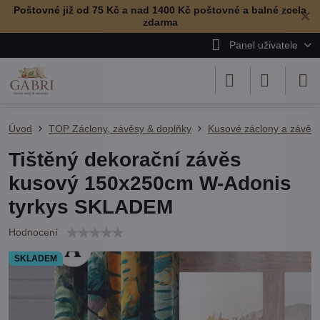
Poštovné již od 75 Kč a nad 1400 Kč poštovné a balné zcela
✕
zdarma
Panel uživatele
Úvod
TOP Záclony, závěsy & doplňky
Kusové záclony a závěs
Tištěný dekorační závěs
kusový 150x250cm W-Adonis
tyrkys SKLADEM
Hodnocení
SKLADEM