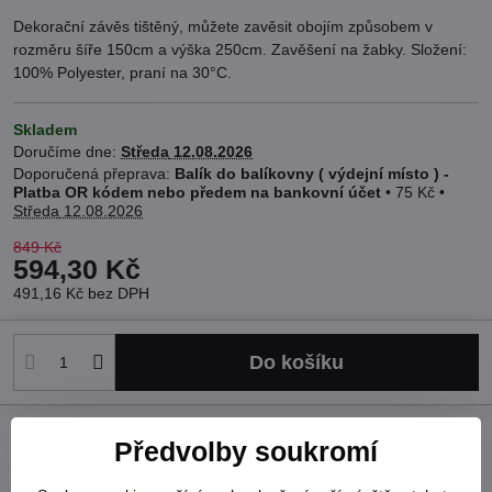
Dekorační závěs tištěný, můžete zavěsit obojím způsobem v
rozměru šíře 150cm a výška 250cm. Zavěšení na žabky. Složení:
100% Polyester, praní na 30°C.
Skladem
Doručíme dne:
Středa
12.08.2026
Balík do balíkovny ( výdejní místo ) -
Platba OR kódem nebo předem na bankovní účet
•
75 Kč
•
Středa
12.08.2026
849 Kč
594,30 Kč
491,16 Kč
bez DPH
Do košíku
Hlídací pes
Doručení
Předvolby soukromí
Skladové číslo:
AWAD5858A-skladem-4ks