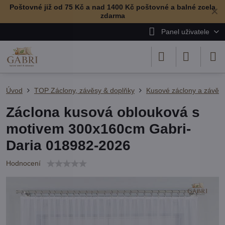
Poštovné již od 75 Kč a nad 1400 Kč poštovné a balné zcela
✕
zdarma
Panel uživatele
Úvod
TOP Záclony, závěsy & doplňky
Kusové záclony a závěs
Záclona kusová oblouková s
motivem 300x160cm Gabri-
Daria 018982-2026
Hodnocení