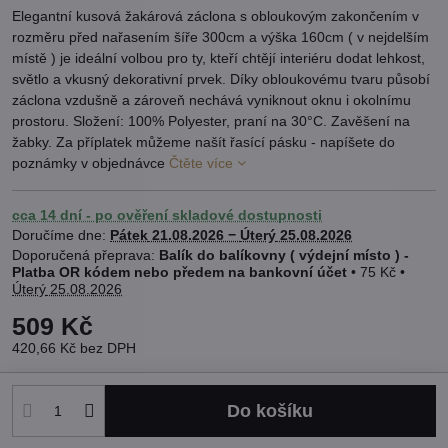
Elegantní kusová žakárová záclona s obloukovým zakončením v
rozměru před nařasením šíře 300cm a výška 160cm ( v nejdelším
místě ) je ideální volbou pro ty, kteří chtějí interiéru dodat lehkost,
světlo a vkusný dekorativní prvek. Díky obloukovému tvaru působí
záclona vzdušně a zároveň nechává vyniknout oknu i okolnímu
prostoru. Složení: 100% Polyester, praní na 30°C. Zavěšení na
žabky. Za příplatek můžeme našít řasící pásku - napíšete do
poznámky v objednávce
Čtěte více
cca 14 dní - po ověření skladové dostupnosti
Doručíme dne:
Pátek
21.08.2026 −
Úterý
25.08.2026
Balík do balíkovny ( výdejní místo ) -
Platba OR kódem nebo předem na bankovní účet
•
75 Kč
•
Úterý
25.08.2026
509 Kč
420,66 Kč
bez DPH
Do košíku