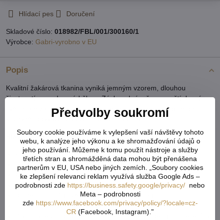
Hlídací pes
Doručení
Skladové číslo:
018982/FBL/001/300160/1
Výrobce:
Gabri-vyrobno v EU
Popis
Kvalitní žakárová tkanina vyniká jemným vzorem, dlouhou
životností a snadnou údržbou. Záclona krásně propouští denní
světlo, ale zároveň poskytuje potřebné soukromí. Hodí se do
Předvolby soukromí
kuchyně, obývacího pokoje, ložnice i jídelny.
Soubory cookie používáme k vylepšení vaší návštěvy tohoto
Hlavní vlastnosti:
webu, k analýze jeho výkonu a ke shromažďování údajů o
jeho používání. Můžeme k tomu použít nástroje a služby
kusová záclona – připravená k okamžitému zavěšení
třetích stran a shromážděná data mohou být přenášena
obloukové zakončení pro elegantní vzhled
partnerům v EU, USA nebo jiných zemích. „Soubory cookies
kvalitní žakárový materiál
ke zlepšení relevanci reklam využívá služba Google Ads –
podrobnosti zde
https://business.safety.google/privacy/
nebo
jemný dekorativní vzor
Meta – podrobnosti
dobře propouští světlo, zachovává soukromí
zde
https://www.facebook.com/privacy/policy/?locale=cz-
snadná údržba, dlouhá životnost
CR
(Facebook, Instagram)."
Záclona je vhodná jak do klasických, tak moderních interiérů a