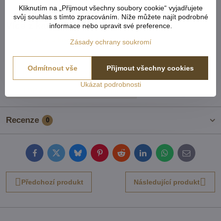
skvěle doplní každý domov.
Kliknutím na „Přijmout všechny soubory cookie“ vyjadřujete
svůj souhlas s tímto zpracováním. Níže můžete najít podrobné
Více z kategorie
informace nebo upravit své preference.
Záclony a komplety kusové
Zásady ochrany soukromí
Záclony a komplety universální krátké
Odmítnout vše
Přijmout všechny cookies
Kusové záclony a závěsy
Ukázat podrobnosti
TOP Záclony, závěsy & doplňky
Recenze
0
Facebook
Twitter
Bluesky
Pinterest
Reddit
LinkedIn
WhatsApp
E-
mail
Předchozí produkt
Následující produkt