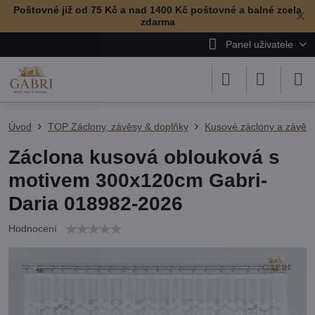
Poštovné již od 75 Kč a nad 1400 Kč poštovné a balné zcela
✕
zdarma
Panel uživatele
Úvod
TOP Záclony, závěsy & doplňky
Kusové záclony a závěs
Záclona kusová oblouková s
motivem 300x120cm Gabri-
Daria 018982-2026
Hodnocení