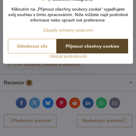
skvěle doplní každý domov.
Kliknutím na „Přijmout všechny soubory cookie“ vyjadřujete
svůj souhlas s tímto zpracováním. Níže můžete najít podrobné
informace nebo upravit své preference.
Více z kategorie
Zásady ochrany soukromí
Záclony a komplety kusové
Záclony a komplety universální krátké
Odmítnout vše
Přijmout všechny cookies
Kusové záclony a závěsy
Ukázat podrobnosti
TOP Záclony, závěsy & doplňky
Recenze
0
Facebook
Twitter
Bluesky
Pinterest
Reddit
LinkedIn
WhatsApp
E-
mail
Předchozí produkt
Následující produkt