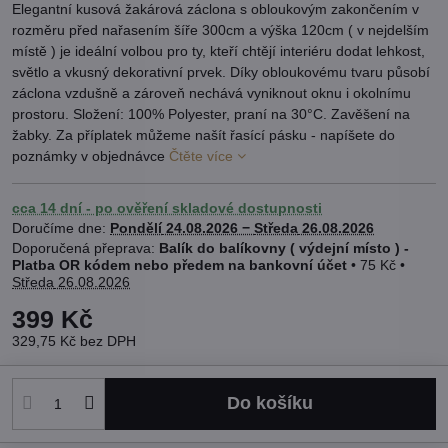
Elegantní kusová žakárová záclona s obloukovým zakončením v
rozměru před nařasením šíře 300cm a výška 120cm ( v nejdelším
místě ) je ideální volbou pro ty, kteří chtějí interiéru dodat lehkost,
světlo a vkusný dekorativní prvek. Díky obloukovému tvaru působí
záclona vzdušně a zároveň nechává vyniknout oknu i okolnímu
prostoru. Složení: 100% Polyester, praní na 30°C. Zavěšení na
žabky. Za příplatek můžeme našít řasící pásku - napíšete do
poznámky v objednávce
Čtěte více
cca 14 dní - po ověření skladové dostupnosti
Doručíme dne:
Pondělí
24.08.2026 −
Středa
26.08.2026
Balík do balíkovny ( výdejní místo ) -
Platba OR kódem nebo předem na bankovní účet
•
75 Kč
•
Středa
26.08.2026
399 Kč
329,75 Kč
bez DPH
Do košíku