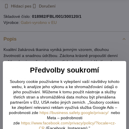
Hlídací pes
Doručení
Skladové číslo:
018982/FBL/001/300120/1
Výrobce:
Gabri-vyrobno v EU
Popis
Kvalitní žakárová tkanina vyniká jemným vzorem, dlouhou
životností a snadnou údržbou. Záclona krásně propouští denní
světlo, ale zároveň poskytuje potřebné soukromí. Hodí se do
kuchyně, obývacího pokoje, ložnice i jídelny.
Předvolby soukromí
Hlavní vlastnosti:
Soubory cookie používáme k vylepšení vaší návštěvy tohoto
webu, k analýze jeho výkonu a ke shromažďování údajů o
kusová záclona – připravená k okamžitému zavěšení
jeho používání. Můžeme k tomu použít nástroje a služby
obloukové zakončení pro elegantní vzhled
třetích stran a shromážděná data mohou být přenášena
kvalitní žakárový materiál
partnerům v EU, USA nebo jiných zemích. „Soubory cookies
jemný dekorativní vzor
ke zlepšení relevanci reklam využívá služba Google Ads –
podrobnosti zde
https://business.safety.google/privacy/
nebo
dobře propouští světlo, zachovává soukromí
Meta – podrobnosti
snadná údržba, dlouhá životnost
zde
https://www.facebook.com/privacy/policy/?locale=cz-
Záclona je vhodná jak do klasických, tak moderních interiérů a
CR
(Facebook, Instagram)."