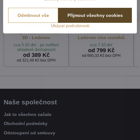
Odmítnout vše
Přijmout všechny cookies
Ukázat podrobnosti
Fotopolštářek s efektem
Fleecová fotodeka -
3D - Ledovec
Ledovec více rozměrů
cca 5-10 dní - po ověření
cca 7-10 dní
skladové dostupnosti
od 799 Kč
od 389 Kč
od 660,33 Kč
bez DPH
od 321,49 Kč
bez DPH
Naše společnost
Jak to všechno začalo
Obchodní podmínky
Odstoupení od smlouvy