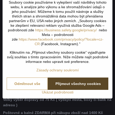
Soubory cookie používáme k vylepšení vaší návštěvy tohoto
Jak to všechno začalo
webu, k analýze jeho výkonu a ke shromažďování údajů o
jeho používání. Můžeme k tomu použít nástroje a služby
Obchodní podmínky
třetích stran a shromážděná data mohou být přenášena
partnerům v EU, USA nebo jiných zemích. „Soubory cookies
Odstoupení od smlouvy
ke zlepšení relevanci reklam využívá služba Google Ads –
Nevyzvednutá objednávka na dobírku
podrobnosti zde
https://business.safety.google/privacy/
nebo
Meta – podrobnosti
Reklamační řád
zde
https://www.facebook.com/privacy/policy/?locale=cz-
CR
(Facebook, Instagram)."
Doprava a platba
GDPR
Kliknutím na „Přijmout všechny soubory cookie“ vyjadřujete
svůj souhlas s tímto zpracováním. Níže můžete najít podrobné
Kontakt
informace nebo upravit své preference.
Zásady ochrany soukromí
Důvody proč nákup u nás
Odmítnout vše
Přijmout všechny cookies
Garance vrácení zboží do 30 dnů
Ukázat podrobnosti
Velký výběr dopravy od 75 Kč ( výdejní místa, boxy či balík na
adresu )
Poštovné a balné ZDARMA při nákupu zboží nad 1400 Kč