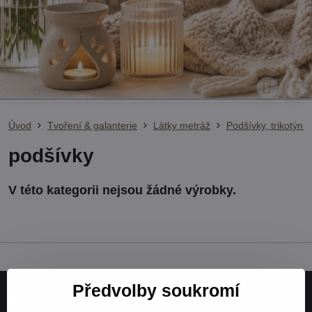
Úvod
Tvoření & galanterie
Látky metráž
Podšívky, trikotýn 
podšívky
Předvolby soukromí
Naše společnost