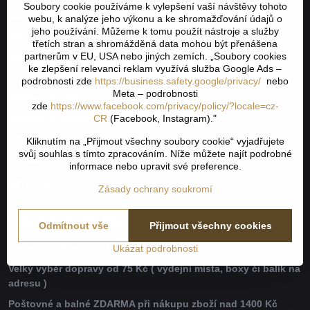
Soubory cookie používáme k vylepšení vaší návštěvy tohoto
Jak to všechno začalo
webu, k analýze jeho výkonu a ke shromažďování údajů o
jeho používání. Můžeme k tomu použít nástroje a služby
Obchodní podmínky
třetích stran a shromážděná data mohou být přenášena
partnerům v EU, USA nebo jiných zemích. „Soubory cookies
Odstoupení od smlouvy
ke zlepšení relevanci reklam využívá služba Google Ads –
Nevyzvednutá objednávka na dobírku
podrobnosti zde
https://business.safety.google/privacy/
nebo
Meta – podrobnosti
Reklamační řád
zde
https://www.facebook.com/privacy/policy/?locale=cz-
CR
(Facebook, Instagram)."
Doprava a platba
GDPR
Kliknutím na „Přijmout všechny soubory cookie“ vyjadřujete
svůj souhlas s tímto zpracováním. Níže můžete najít podrobné
Kontakt
informace nebo upravit své preference.
Zásady ochrany soukromí
Důvody proč nákup u nás
Odmítnout vše
Přijmout všechny cookies
Garance vrácení zboží do 30 dnů
Ukázat podrobnosti
Velký výběr dopravy od 75 Kč ( výdejní místa, boxy či balík na
adresu )
Poštovné a balné ZDARMA při nákupu zboží nad 1400 Kč