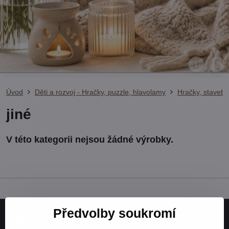
Úvod
Děti a rozvoj - Hračky, puzzle, hlavolamy
Hračky, stavebn
jiné
Předvolby soukromí
Naše společnost