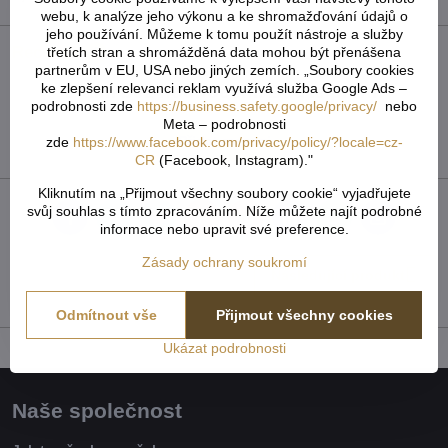
webu, k analýze jeho výkonu a ke shromažďování údajů o
jeho používání. Můžeme k tomu použít nástroje a služby
Recenze
třetích stran a shromážděná data mohou být přenášena
0
partnerům v EU, USA nebo jiných zemích. „Soubory cookies
ke zlepšení relevanci reklam využívá služba Google Ads –
Zatím bez hodnocení. Buďte první!
podrobnosti zde
https://business.safety.google/privacy/
nebo
Meta – podrobnosti
Přidat recenzi
zde
https://www.facebook.com/privacy/policy/?locale=cz-
CR
(Facebook, Instagram)."
Kliknutím na „Přijmout všechny soubory cookie“ vyjadřujete
svůj souhlas s tímto zpracováním. Níže můžete najít podrobné
Facebook
Twitter
Bluesky
Pinterest
Reddit
LinkedIn
WhatsApp
E-
informace nebo upravit své preference.
mail
Zásady ochrany soukromí
Následující produkt
Odmítnout vše
Přijmout všechny cookies
Ukázat podrobnosti
Naše společnost