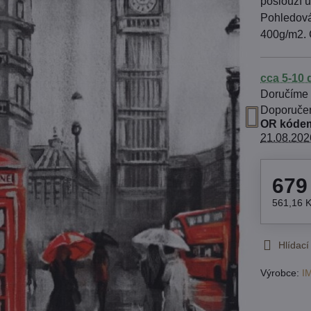
poslouží u
Pohledová
400g/m2. 
cca 5-10 
Doručíme
OR kódem
21.08.202
679
561,16 
Hlídací
Výrobce:
I