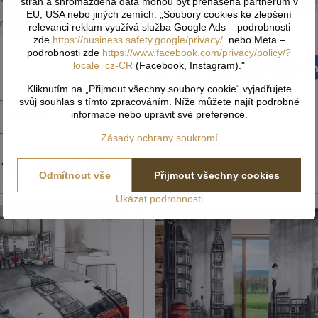
stran a shromážděná data mohou být přenášena partnerům v
EU, USA nebo jiných zemích. „Soubory cookies ke zlepšení
otiskem
Bytový textil
relevanci reklam využívá služba Google Ads – podrobnosti
zde
https://business.safety.google/privacy/
nebo Meta –
podrobnosti zde
https://www.facebook.com/privacy/policy/?
locale=cz-CR
(Facebook, Instagram)."
Facebook
Twitter
Bluesky
Pinterest
Reddit
L
Kliknutím na „Přijmout všechny soubory cookie“ vyjadřujete
svůj souhlas s tímto zpracováním. Níže můžete najít podrobné
informace nebo upravit své preference.
 produkt
Zásady ochrany soukromí
ivní produkty
Odmítnout vše
Přijmout všechny cookies
Ukázat podrobnosti