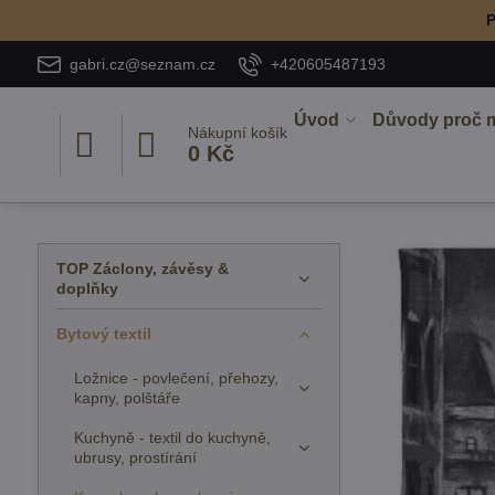
P
gabri.cz@seznam.cz
+420605487193
Úvod
Důvody proč 
Nákupní košík
0 Kč
TOP Záclony, závěsy &
doplňky
Bytový textil
Ložnice - povlečení, přehozy,
kapny, polštáře
Kuchyně - textil do kuchyně,
ubrusy, prostírání