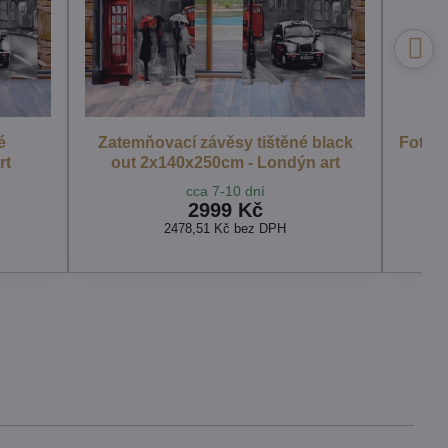
é
Zatemňovací závěsy tištěné black
Fotop
rt
out 2x140x250cm - Londýn art
cca 7-10 dní
c
2999 Kč
2478,51 Kč
bez DPH