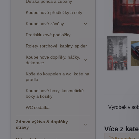
Dětská ponča a župany
Koupelnové předložky a sety
Koupelnové závěsy
Protiskluzové podložky
Rolety sprchové, kabiny, spider
Koupelnové doplňky, háčky,
dekorace
Koše do koupelen a wc, koše na
prádlo
Koupelnové boxy, kosmetické
boxy a košíky
Výrobek v sob
WC sedátka
Zdravá výživa & doplňky
stravy
Více z kat
Koupelna -