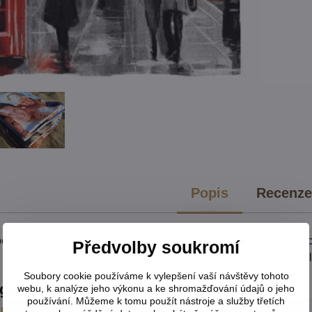
Popis
Recenz
ě spojuje vlastnosti bavlněného smyčkového froté a fyzikální s
Předvolby soukromí
vláken. Bavlněná strana je určená pro utírání a po
Soubory cookie používáme k vylepšení vaší návštěvy tohoto
egorie
webu, k analýze jeho výkonu a ke shromažďování údajů o jeho
používání. Můžeme k tomu použít nástroje a služby třetích
 koupelnové předložky, doplňky, ručníky
Ručníky a osušky,