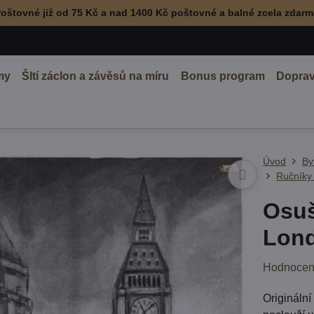
oštovné již od 75 Kč a nad 1400 Kč poštovné a balné zcela zdar
my
ŠItí záclon a závěsů na míru
Bonus program
Doprav
Úvod
By
Ručníky 
Osuš
Lond
Hodnocen
Origináln