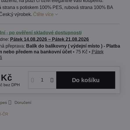
 bazénu, na pláži či oživí elegantně vaši koupelnu.
 strana s potiskem 100% PES, rubová strana 100% BA
Česk;ý výrobek.
Čtěte více
dní - po ověření skladové dostupnosti
 dne:
Pátek
14.08.2026 −
Pátek
21.08.2026
Balík do balíkovny ( výdejní místo ) - Platba
 nebo předem na bankovní účet
•
75 Kč
•
Pátek
6
 Kč
Do košíku
Kč
bez DPH
 pes
Doručení
M-ČR