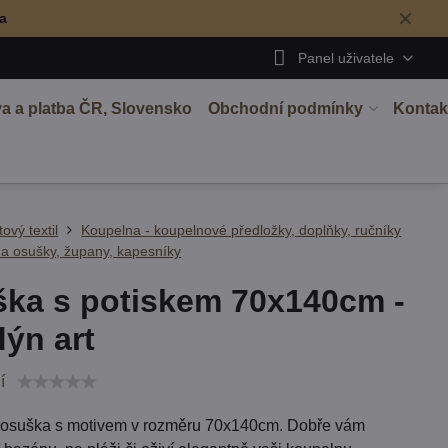
✕
ma
Panel uživatele
a a platba ČR, Slovensko
Obchodní podmínky
Kontak
tový textil
Koupelna - koupelnové předložky, doplňky, ručníky
a osušky, župany, kapesníky
ka s potiskem 70x140cm -
ýn art
í
í osuška s motivem v rozměru 70x140cm. Dobře vám