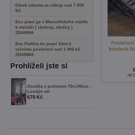
Dárek zdarma za nákup nad 7 500
Kč
Eco prací ge z Marseillského mýdla
k metráži ( záclony, závěsy )
ZDARMA
Povlečení
Eco Parfém do praní 10ml k
Interlock f
ložnímu povlečení nad 1 000 kč
ZDARMA
Prohlíželi jste si
od 
Osuška s potiskem 70x140cm -
Londýn art
679 Kč