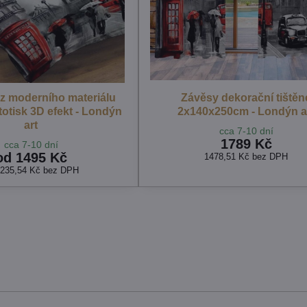
 z moderního materiálu
Závěsy dekorační tištěn
ototisk 3D efekt - Londýn
2x140x250cm - Londýn a
art
cca 7-10 dní
1789 Kč
cca 7-10 dní
od 1495 Kč
1478,51 Kč
bez DPH
1235,54 Kč
bez DPH