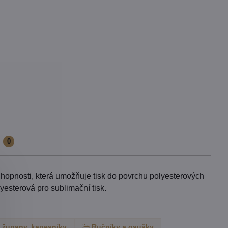
e
0
chopnosti, která umožňuje tisk do povrchu polyesterových
lyesterová pro sublimační tisk.
 župany, kapesníky
Ručníky a osušky