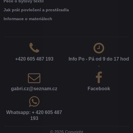
Péče o bytový textil
Jak prát povlečení a prostěradla
Informace o materiálech
+420 605 487 193
Info Po - Pá od 9 do 17 hod​
.
gabri​.cz​@seznam​.cz
Facebook
Whatsapp: + 420 605 487
193
©
2026
Copyright