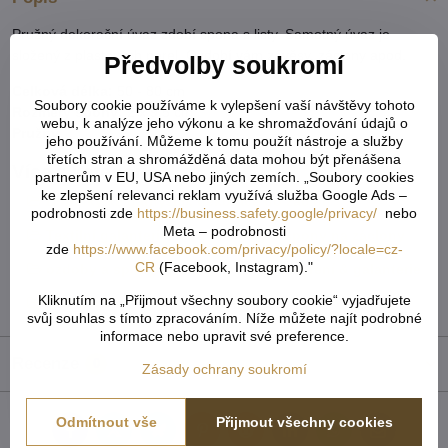
Pružný dekorační úvaz zdobí spona s listy. Samotný úvaz je
složený z plastových perel. Ozdobí vám závěsy, záclony apod.
Předvolby soukromí
Celková délka:
50 - 80 cm
Soubory cookie používáme k vylepšení vaší návštěvy tohoto
Rozměry spony:
2 x 9,5 cm
webu, k analýze jeho výkonu a ke shromažďování údajů o
Pružný
jeho používání. Můžeme k tomu použít nástroje a služby
třetích stran a shromážděná data mohou být přenášena
Více z kategorie
partnerům v EU, USA nebo jiných zemích. „Soubory cookies
ke zlepšení relevanci reklam využívá služba Google Ads –
Doplňky ke garnýžím, dekorace do záclon
podrobnosti zde
https://business.safety.google/privacy/
nebo
Meta – podrobnosti
Textilní galanterie
ozdoby a spony na záclony
zde
https://www.facebook.com/privacy/policy/?locale=cz-
CR
(Facebook, Instagram)."
ozdoby a spony na záclony
Tvoření & galanterie
Kliknutím na „Přijmout všechny soubory cookie“ vyjadřujete
TOP Záclony, závěsy & doplňky
svůj souhlas s tímto zpracováním. Níže můžete najít podrobné
informace nebo upravit své preference.
Recenze
0
Zásady ochrany soukromí
Odmítnout vše
Přijmout všechny cookies
Facebook
Twitter
Bluesky
Pinterest
Reddit
LinkedIn
WhatsApp
E-