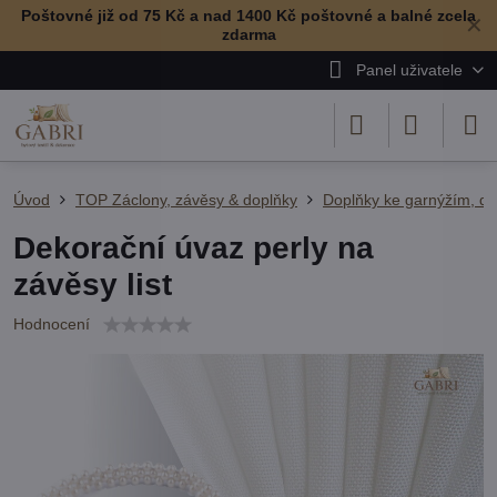
Poštovné již od 75 Kč a nad 1400 Kč poštovné a balné zcela
✕
zdarma
Panel uživatele
Úvod
TOP Záclony, závěsy & doplňky
Doplňky ke garnýžím, de
Dekorační úvaz perly na
závěsy list
Hodnocení