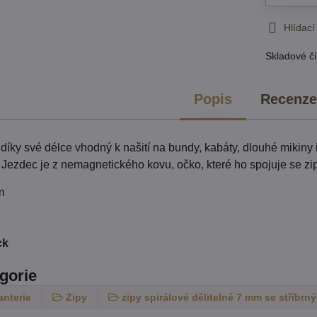
Hlídací
Skladové čí
Popis
Recenz
 díky své délce vhodný k našití na bundy, kabáty, dlouhé mikiny i
. Jezdec je z nemagnetického kovu, očko, které ho spojuje se z
m
ck
egorie
anterie
Zipy
zipy spirálové dělitelné 7 mm se stříbr