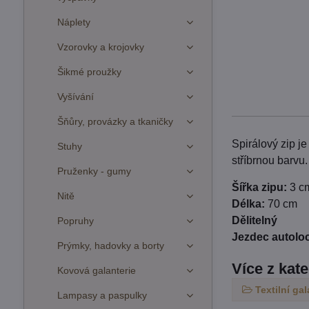
Náplety
Vzorovky a krojovky
Šikmé proužky
Vyšívání
Šňůry, provázky a tkaničky
Spirálový zip je
Stuhy
stříbrnou barvu
Pruženky - gumy
Šířka zipu:
3 c
Nitě
Délka:
70 cm
Dělitelný
Popruhy
Jezdec autolo
Prýmky, hadovky a borty
Více z kat
Kovová galanterie
Textilní gal
Lampasy a paspulky