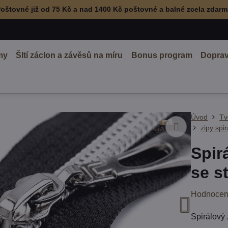
oštovné již od 75 Kč a nad 1400 Kč poštovné a balné zcela zdar
my
ŠItí záclon a závěsů na míru
Bonus program
Doprav
Úvod
Tv
zipy spi
Spir
se s
Hodnocen
Spirálový