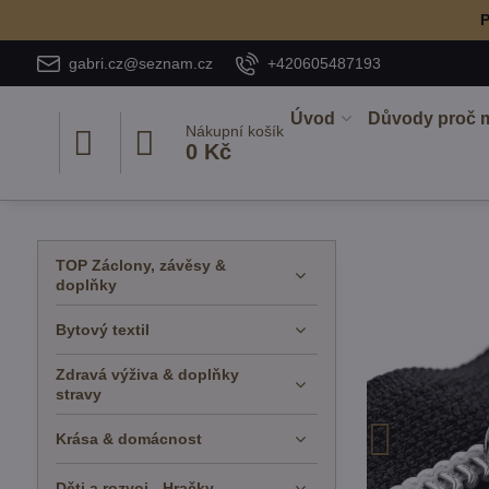
P
gabri.cz@seznam.cz
+420605487193
Úvod
Důvody proč 
Nákupní košík
0 Kč
TOP Záclony, závěsy &
doplňky
Bytový textil
Zdravá výživa & doplňky
stravy
Krása & domácnost
Děti a rozvoj - Hračky