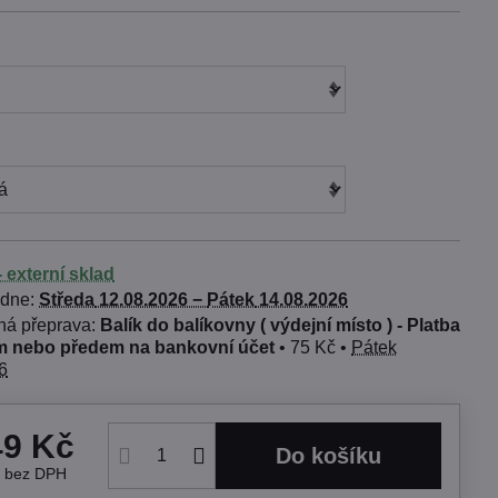
 externí sklad
 dne:
Středa
12.08.2026 −
Pátek
14.08.2026
Balík do balíkovny ( výdejní místo ) - Platba
 nebo předem na bankovní účet
•
75 Kč
•
Pátek
6
49 Kč
Do košíku
č
bez DPH