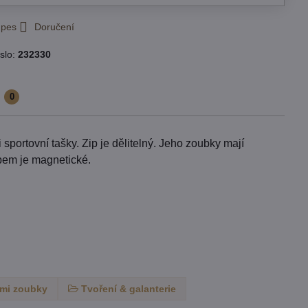
 pes
Doručení
slo:
232330
e
0
 sportovní tašky. Zip je dělitelný. Jeho zoubky mají
ipem je magnetické.
nými zoubky
Tvoření & galanterie