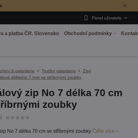
✕
ma
Panel uživatele
a a platba ČR, Slovensko
Obchodní podmínky
Kontak
oření & galanterie
Textilní galanterie
Zipy
rálové dělitelné 7 mm se stříbrnými zoubky
álový zip No 7 délka 70 cm
tříbrnými zoubky
í
 zip No 7 délka 70 cm se stříbrnými zoubky
Čtěte více