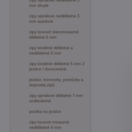
zipy spirálové nedělitelné 3
mm skryté
zipy spirálové nedělitelné 3
mm autolock
zipy kovové staromosazné
dělitelné 6 mm
zipy kostěné dělitelné a
nedělitelné 5 mm
zipy kostěné dělitelné 5 mm 2
jezdce / dvoucestné
jezdce, koncovky, pomůcky a
doprodej zipů
zipy spirálové dělitelné 7 mm
voděodolné
poutka na jezdce
zipy kovové mosazné
nedělitelné 4 mm