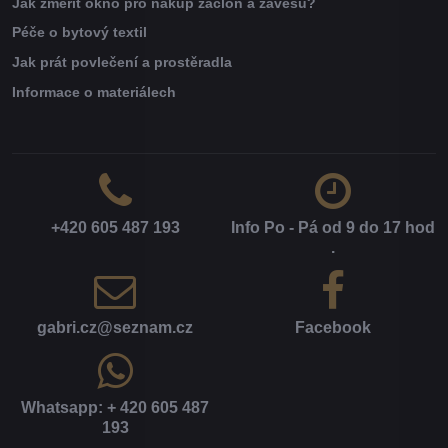
Jak změřit okno pro nákup záclon a závěsů?
Péče o bytový textil
Jak prát povlečení a prostěradla
Informace o materiálech
+420 605 487 193
Info Po - Pá od 9 do 17 hod​
.
gabri​.cz​@seznam​.cz
Facebook
Whatsapp: + 420 605 487
193