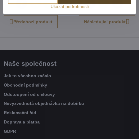
Facebook
Twitter
Bluesky
Pinterest
Reddit
LinkedIn
WhatsApp
E-
Ukázat podrobnosti
mail
Předchozí produkt
Následující produkt
Naše společnost
Jak to všechno začalo
Obchodní podmínky
Odstoupení od smlouvy
Nevyzvednutá objednávka na dobírku
Reklamační řád
Doprava a platba
GDPR