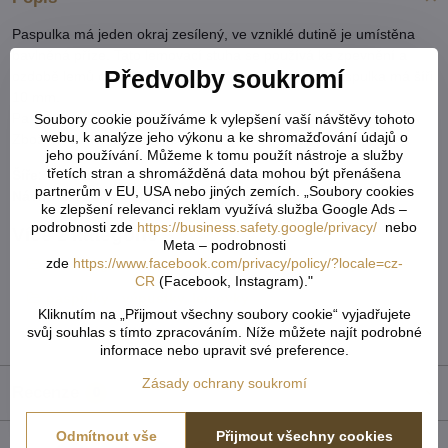
Paspulka má jeden okraj zesílený, ve vzniklé dutině je umístěna
bavlněná příze. Tato lemovací stuha se používá ke zpevnění a
Předvolby soukromí
ozdobě lemů či švů, v oděvnictví, čalounictví, atd. Paspulka má šíři
10 mm.
Paspulka č. 3 odráží světlo. Jedná se tedy o reflexní paspulku.
Soubory cookie používáme k vylepšení vaší návštěvy tohoto
webu, k analýze jeho výkonu a ke shromažďování údajů o
Zboží neslouží jako bezpečnostní prvek.
jeho používání. Můžeme k tomu použít nástroje a služby
třetích stran a shromážděná data mohou být přenášena
Šíře:
10 mm
partnerům v EU, USA nebo jiných zemích. „Soubory cookies
Návin:
2 m, 20 m, 100 m
ke zlepšení relevanci reklam využívá služba Google Ads –
podrobnosti zde
https://business.safety.google/privacy/
nebo
Více z kategorie
Meta – podrobnosti
zde
https://www.facebook.com/privacy/policy/?locale=cz-
Textilní galanterie
Lampasy a paspulky
CR
(Facebook, Instagram)."
paspulky - výpustky, lemovky
Kliknutím na „Přijmout všechny soubory cookie“ vyjadřujete
svůj souhlas s tímto zpracováním. Níže můžete najít podrobné
Tvoření & galanterie
informace nebo upravit své preference.
Zásady ochrany soukromí
Recenze
0
Odmítnout vše
Přijmout všechny cookies