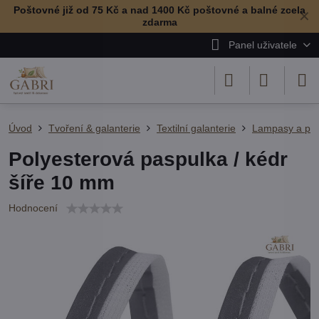
Poštovné již od 75 Kč a nad 1400 Kč poštovné a balné zcela
✕
zdarma
Panel uživatele
Úvod
Tvoření & galanterie
Textilní galanterie
Lampasy a pas
Polyesterová paspulka / kédr
šíře 10 mm
Hodnocení