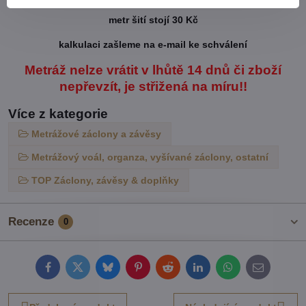
metr šití stojí 30 Kč
kalkulaci zašleme na e-mail ke schválení
Metráž nelze vrátit v lhůtě 14 dnů či zboží
nepřevzít, je střižená na míru!!
Více z kategorie
Metrážové záclony a závěsy
Metrážový voál, organza, vyšívané záclony, ostatní
TOP Záclony, závěsy & doplňky
Recenze
0
Facebook
Twitter
Bluesky
Pinterest
Reddit
LinkedIn
WhatsApp
E-
mail