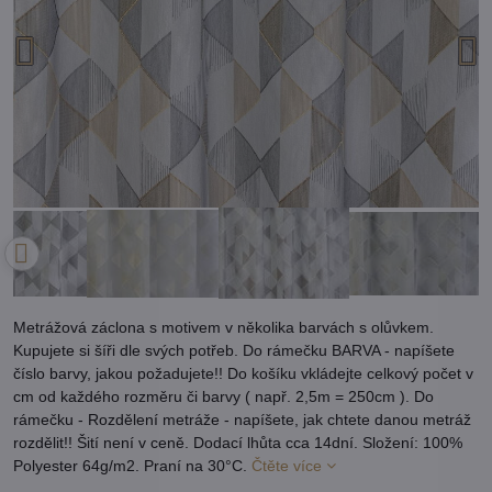
Metrážová záclona s motivem v několika barvách s olůvkem.
Kupujete si šíři dle svých potřeb. Do rámečku BARVA - napíšete
číslo barvy, jakou požadujete!! Do košíku vkládejte celkový počet v
cm od každého rozměru či barvy ( např. 2,5m = 250cm ). Do
rámečku - Rozdělení metráže - napíšete, jak chtete danou metráž
rozdělit!! Šití není v ceně. Dodací lhůta cca 14dní. Složení: 100%
Polyester 64g/m2. Praní na 30°C.
Čtěte více