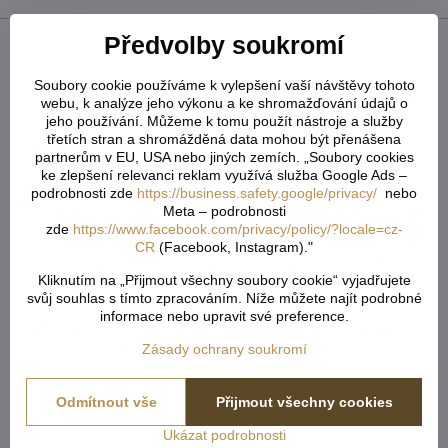
Předvolby soukromí
Popis
U tvarovaných záclon čí vzororvaných látek ( závěsů ) je
Soubory cookie používáme k vylepšení vaší návštěvy tohoto
potřeba počítat s nějakým prostřihem, aby byly obě strany
webu, k analýze jeho výkonu a ke shromažďování údajů o
jeho používání. Můžeme k tomu použít nástroje a služby
stejné po ušití a to samé platí pro vzor. Nikdy nevíme předem,
třetích stran a shromážděná data mohou být přenášena
jak přijde záclona ustřižená vzhledem k tomu, že každý
partnerům v EU, USA nebo jiných zemích. „Soubory cookies
potřebuje jiný rozměr. Vždy tedy vezměte více než
ke zlepšení relevanci reklam využívá služba Google Ads –
potřebujete. Metráž nelze vrátit ani vyměnit. Je střižená na
podrobnosti zde
https://business.safety.google/privacy/
nebo
míru zákazníka. Doporučejeme objednat o něco více, než aby
Meta – podrobnosti
Vám chybělo. Záložka zabere cca 5-6cm.
zde
https://www.facebook.com/privacy/policy/?locale=cz-
CR
(Facebook, Instagram)."
Do košíku vkládejte celkový počet v cm ( např. 1,7m = 170cm
Kliknutím na „Přijmout všechny soubory cookie“ vyjadřujete
atd...) od každého rozměru či barvy. Pokud u jednoho rozměru
svůj souhlas s tímto zpracováním. Níže můžete najít podrobné
vložíte x různý počet cm, vše se vám sčítá dohromady. Do
informace nebo upravit své preference.
rámečku - Rozdělení metráže - napíšete, jak chtete danou
metráž rozdělit ( např. objednáte 800cm záclony což je 8m a
Zásady ochrany soukromí
potřebujete rozdělit na 2 stejné kusy ).
Odmítnout vše
Přijmout všechny cookies
Ukázat podrobnosti
Šití metrážových záclon: