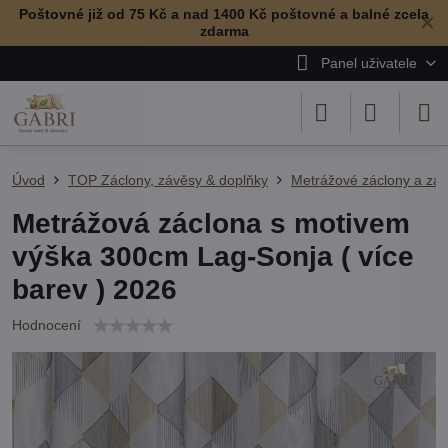
Poštovné již od 75 Kč a nad 1400 Kč poštovné a balné zcela
✕
zdarma
Panel uživatele
Úvod
TOP Záclony, závěsy & doplňky
Metrážové záclony a zá
Metrážová záclona s motivem
výška 300cm Lag-Sonja ( více
barev ) 2026
Hodnocení