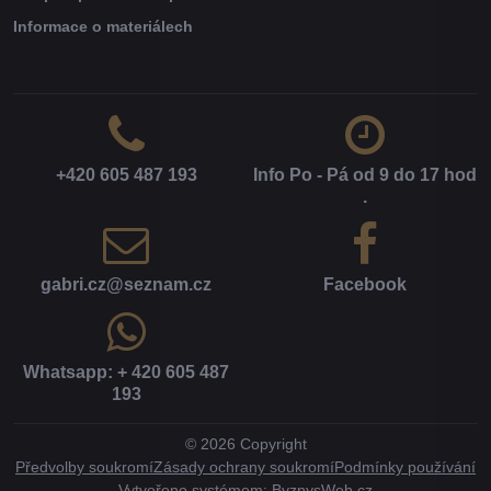
Informace o materiálech
+420 605 487 193
Info Po - Pá od 9 do 17 hod​
.
gabri​.cz​@seznam​.cz
Facebook
Whatsapp: + 420 605 487
193
©
2026
Copyright
Předvolby soukromí
Zásady ochrany soukromí
Podmínky používání
Vytvořeno systémem:
ByznysWeb.cz