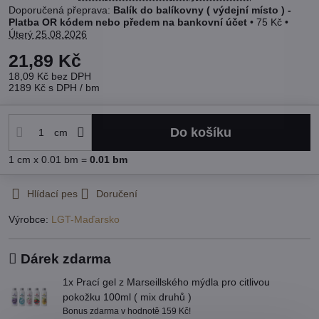
Balík do balíkovny ( výdejní místo ) -
Platba OR kódem nebo předem na bankovní účet
•
75 Kč
•
Úterý
25.08.2026
21,89 Kč
18,09 Kč
bez DPH
2189 Kč
s DPH
/ bm
Do košíku
cm
1
cm
x 0.01 bm =
0.01
bm
Hlídací pes
Doručení
Výrobce:
LGT-Maďarsko
Dárek zdarma
1x Prací gel z Marseillského mýdla pro citlivou
pokožku 100ml ( mix druhů )
Bonus zdarma v hodnotě 159 Kč!